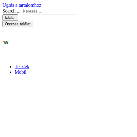
Ugrás a tartalomhoz
Search ...
találat
Összes találat
Tesztek
Mobil