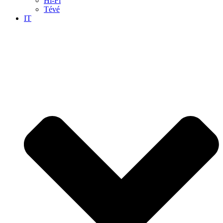
Hi-Fi
Tévé
IT