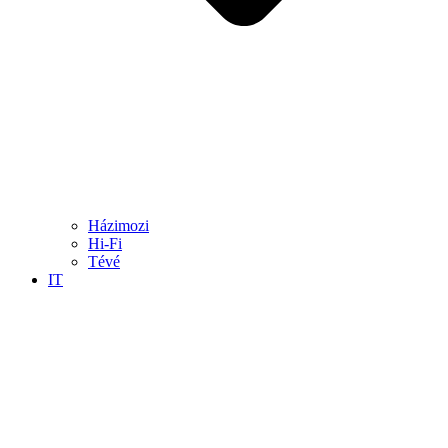
Házimozi
Hi-Fi
Tévé
IT