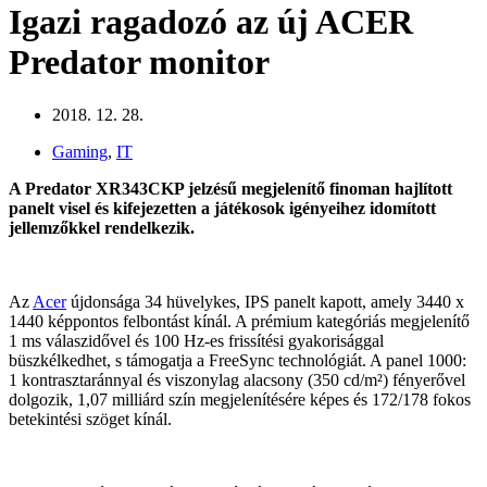
Igazi ragadozó az új ACER
Predator monitor
2018. 12. 28.
Gaming
,
IT
A Predator XR343CKP jelzésű megjelenítő finoman hajlított
panelt visel és kifejezetten a játékosok igényeihez idomított
jellemzőkkel rendelkezik.
Az
Acer
újdonsága 34 hüvelykes, IPS panelt kapott, amely 3440 x
1440 képpontos felbontást kínál. A prémium kategóriás megjelenítő
1 ms válaszidővel és 100 Hz-es frissítési gyakorisággal
büszkélkedhet, s támogatja a FreeSync technológiát. A panel 1000:
1 kontrasztaránnyal és viszonylag alacsony (350 cd/m²) fényerővel
dolgozik, 1,07 milliárd szín megjelenítésére képes és 172/178 fokos
betekintési szöget kínál.