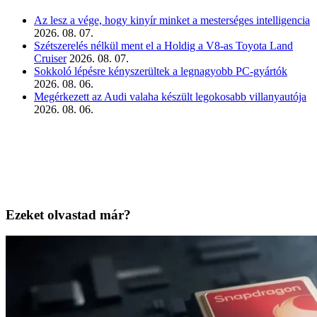
Az lesz a vége, hogy kinyír minket a mesterséges intelligencia
2026. 08. 07.
Szétszerelés nélkül ment el a Holdig a V8-as Toyota Land
Cruiser
2026. 08. 07.
Sokkoló lépésre kényszerültek a legnagyobb PC-gyártók
2026. 08. 06.
Megérkezett az Audi valaha készült legokosabb villanyautója
2026. 08. 06.
Ezeket olvastad már?