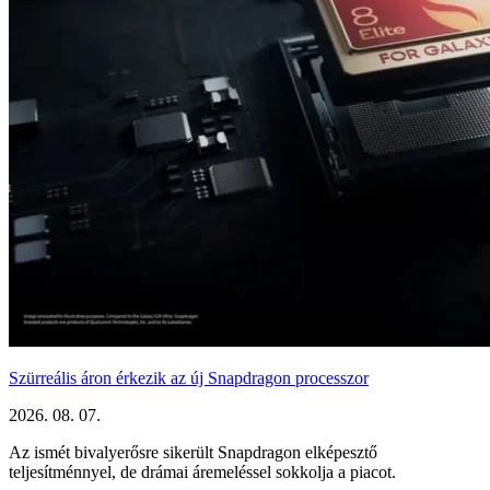
Szürreális áron érkezik az új Snapdragon processzor
2026. 08. 07.
Az ismét bivalyerősre sikerült Snapdragon elképesztő
teljesítménnyel, de drámai áremeléssel sokkolja a piacot.