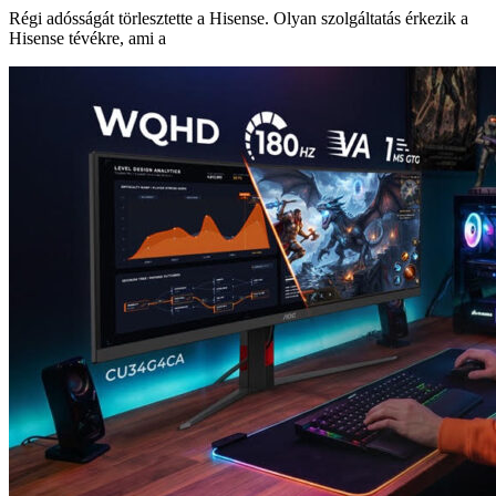
Régi adósságát törlesztette a Hisense. Olyan szolgáltatás érkezik a
Hisense tévékre, ami a