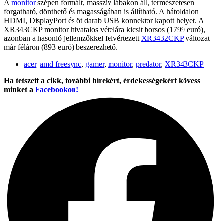
A
monitor
szépen formált, masszív lábakon áll, természetesen
forgatható, dönthető és magasságában is állítható. A hátoldalon
HDMI, DisplayPort és öt darab USB konnektor kapott helyet. A
XR343CKP monitor hivatalos vételára kicsit borsos (1799 euró),
azonban a hasonló jellemzőkkel felvértezett
XR3432CKP
változat
már féláron (893 euró) beszerezhető.
acer
,
amd freesync
,
gamer
,
monitor
,
predator
,
XR343CKP
Ha tetszett a cikk, további hírekért, érdekességekért kövess
minket a
Facebookon!