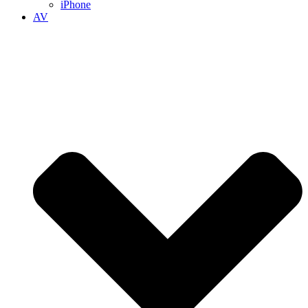
iPhone
AV