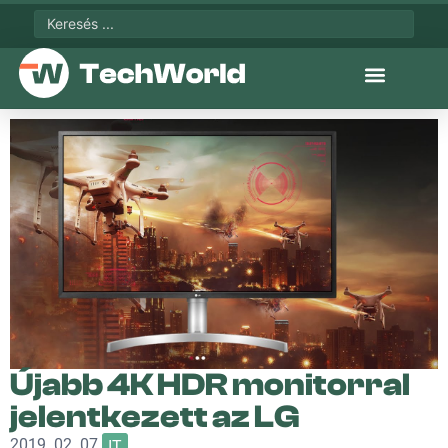
Újabb 4K HDR monitorral
jelentkezett az LG
2019. 02. 07.
IT