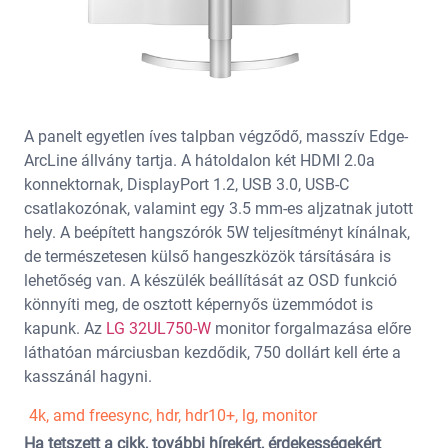
A panelt egyetlen íves talpban végződő, masszív Edge-
ArcLine állvány tartja. A hátoldalon két HDMI 2.0a
konnektornak, DisplayPort 1.2, USB 3.0, USB-C
csatlakozónak, valamint egy 3.5 mm-es aljzatnak jutott
hely. A beépített hangszórók 5W teljesítményt kínálnak,
de természetesen külső hangeszközök társítására is
lehetőség van. A készülék beállítását az OSD funkció
könnyíti meg, de osztott képernyős üzemmódot is
kapunk. Az
LG 32UL750-W
monitor forgalmazása előre
láthatóan márciusban kezdődik, 750 dollárt kell érte a
kasszánál hagyni.
4k
,
amd freesync
,
hdr
,
hdr10+
,
lg
,
monitor
Ha tetszett a cikk, további hírekért, érdekességekért