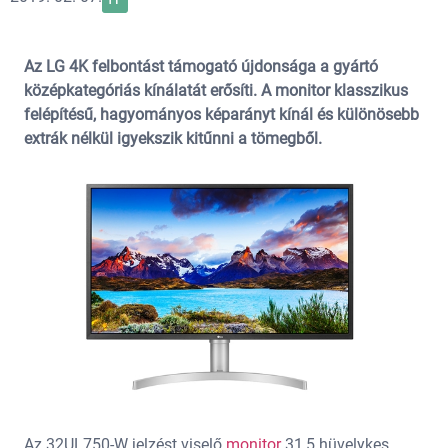
Az LG 4K felbontást támogató újdonsága a gyártó
középkategóriás kínálatát erősíti. A monitor klasszikus
felépítésű, hagyományos képarányt kínál és különösebb
extrák nélkül igyekszik kitűnni a tömegből.
Az 32UL750-W jelzést viselő
monitor
31,5 hüvelykes,