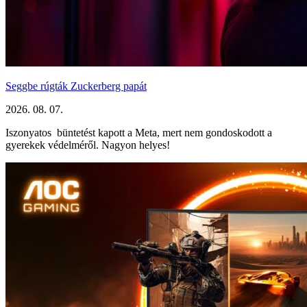
Seggbe rúgták Zuckerberg papát
2026. 08. 07.
Iszonyatos büntetést kapott a Meta, mert nem gondoskodott a
gyerekek védelméről. Nagyon helyes!