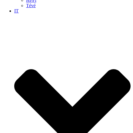
Hi-Fi
Tévé
IT