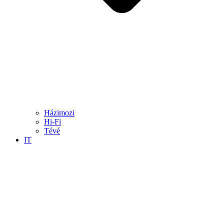
Házimozi
Hi-Fi
Tévé
IT