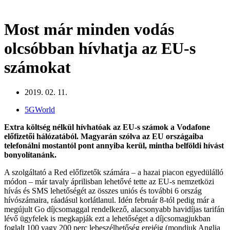
Most már minden vodás
olcsóbban hívhatja az EU-s
számokat
2019. 02. 11.
5GWorld
Extra költség nélkül hívhatóak az EU-s számok a Vodafone
előfizetői hálózatából. Magyarán szólva az EU országaiba
telefonálni mostantól pont annyiba kerül, mintha belföldi hívást
bonyolítanánk.
A szolgáltató a Red előfizetők számára – a hazai piacon egyedülálló
módon – már tavaly áprilisban lehetővé tette az EU-s nemzetközi
hívás és SMS lehetőségét az összes uniós és további 6 ország
hívószámaira, ráadásul korlátlanul. Idén február 8-tól pedig már a
megújult Go díjcsomaggal rendelkező, alacsonyabb havidíjas tarifán
lévő ügyfelek is megkapják ezt a lehetőséget a díjcsomagjukban
foglalt 100 vagy 200 perc lebeszélhetőség erejéig (mondjuk Anglia