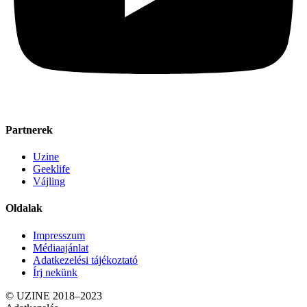
Partnerek
Uzine
Geeklife
Vájling
Oldalak
Impresszum
Médiaajánlat
Adatkezelési tájékoztató
Írj nekünk
© UZINE 2018–2023