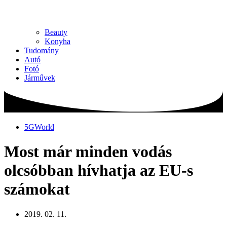
Beauty
Konyha
Tudomány
Autó
Fotó
Járművek
5GWorld
Most már minden vodás
olcsóbban hívhatja az EU-s
számokat
2019. 02. 11.