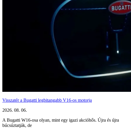
Visszatér a Bugatti legbitangabb V16-os motorja
2026. 08. 06.
A Bugatti W16-osa olyan, mint egy igazi akcióhős. Újra és újra
búcsúztatják, de