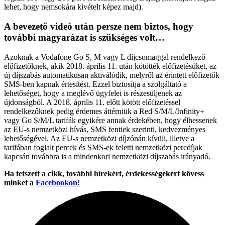
lehet, hogy nemsokára kivételt képez majd).
A bevezető videó után persze nem biztos, hogy
további magyarázat is szükséges volt…
Azoknak a Vodafone Go S, M vagy L díjcsomaggal rendelkező
előfizetőknek, akik 2018. április 11. után kötötték előfizetésüket, az
új díjszabás automatikusan aktiválódik, melyről az érintett előfizetők
SMS-ben kapnak értesítést. Ezzel biztosítja a szolgáltató a
lehetőséget, hogy a meglévő ügyfelei is részesüljenek az
újdonságból. A 2018. április 11. előtt kötött előfizetéssel
rendelkezőknek pedig érdemes áttérniük a Red S/M/L/Infinity+
vagy Go S/M/L tarifák egyikére annak érdekében, hogy élhessenek
az EU-s nemzetközi hívás, SMS fentiek szerinti, kedvezményes
lehetőségével. Az EU-s nemzetközi díjzónán kívüli, illetve a
tarifában foglalt percek és SMS-ek feletti nemzetközi percdíjak
kapcsán továbbra is a mindenkori nemzetközi díjszabás irányadó.
Ha tetszett a cikk, további hírekért, érdekességekért kövess
minket a
Facebookon!