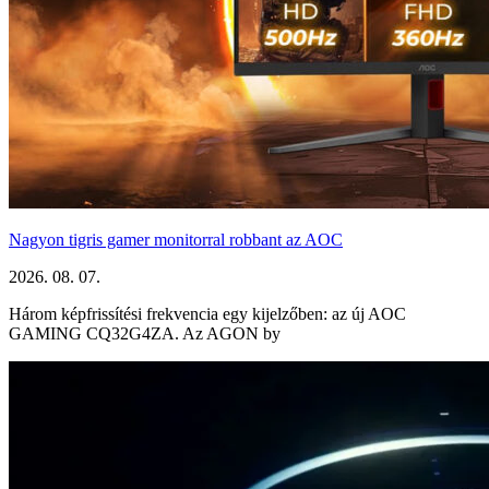
Nagyon tigris gamer monitorral robbant az AOC
2026. 08. 07.
Három képfrissítési frekvencia egy kijelzőben: az új AOC
GAMING CQ32G4ZA. Az AGON by