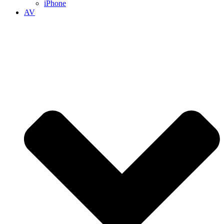
iPhone
AV