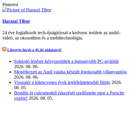
Pinterest
Haraszi Tibor
24 éve foglalkozik tech-újságírással a kedvenc területe az audió-
videó, az okosotthon és a mobiltechnológia.
Lifestyle hírek a 4Life oldalairól
Sokkoló lépésre kényszerültek a legnagyobb PC-gyártók
2026. 08. 06.
Megérkezett az Audi valaha készült legokosabb villanyautója
2026. 08. 06.
Visszatér a kilencvenes évek legfélelmetesebb filmje
2026.
08. 05.
Brutális új csúcsmodell érkezését szellőztette meg a Porsche
vezére!
2026. 08. 05.