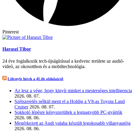
Pinterest
Haraszi Tibor
24 éve foglalkozik tech-újságírással a kedvenc területe az audió-
videó, az okosotthon és a mobiltechnológia.
Lifestyle hírek a 4Life oldalairól
Az lesz a vége, hogy kinyír minket a mesterséges intelligencia
2026. 08. 07.
Szétszerelés nélkül ment el a Holdig a V8-as Toyota Land
Cruiser
2026. 08. 07.
Sokkoló lépésre kényszerültek a legnagyobb PC-gyártók
2026. 08. 06.
Megérkezett az Audi valaha készült legokosabb villanyautója
2026. 08. 06.