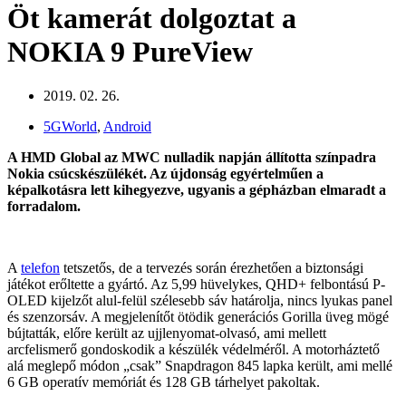
Öt kamerát dolgoztat a
NOKIA 9 PureView
2019. 02. 26.
5GWorld
,
Android
A HMD Global az MWC nulladik napján állította színpadra
Nokia csúcskészülékét. Az újdonság egyértelműen a
képalkotásra lett kihegyezve, ugyanis a gépházban elmaradt a
forradalom.
A
telefon
tetszetős, de a tervezés során érezhetően a biztonsági
játékot erőltette a gyártó. Az 5,99 hüvelykes, QHD+ felbontású P-
OLED kijelzőt alul-felül szélesebb sáv határolja, nincs lyukas panel
és szenzorsáv. A megjelenítőt ötödik generációs Gorilla üveg mögé
bújtatták, előre került az ujjlenyomat-olvasó, ami mellett
arcfelismerő gondoskodik a készülék védelméről. A motorháztető
alá meglepő módon „csak” Snapdragon 845 lapka került, ami mellé
6 GB operatív memóriát és 128 GB tárhelyet pakoltak.