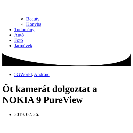
Beauty
Konyha
Tudomány
Autó
Fotó
Járművek
5GWorld
,
Android
Öt kamerát dolgoztat a
NOKIA 9 PureView
2019. 02. 26.