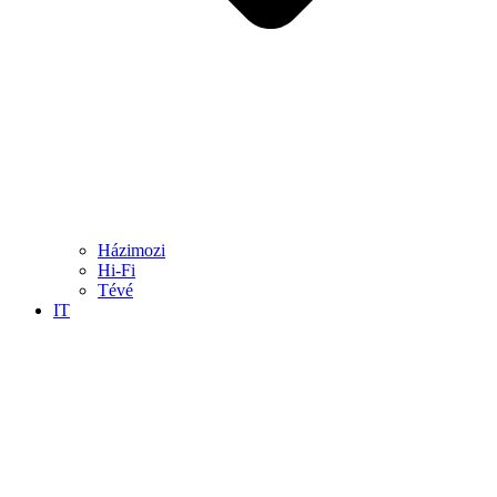
Házimozi
Hi-Fi
Tévé
IT