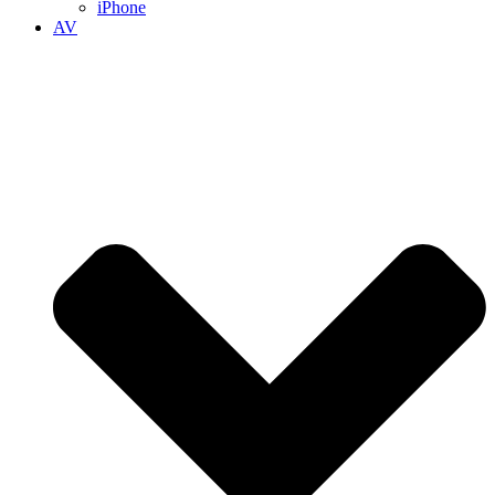
iPhone
AV