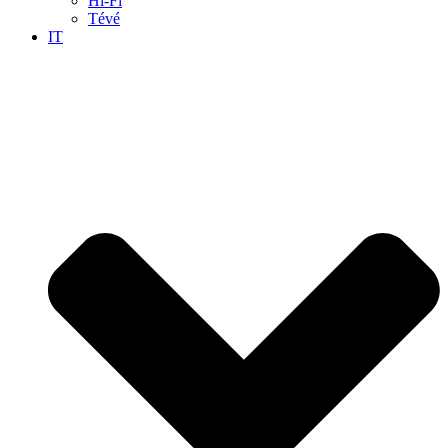
Hi-Fi
Tévé
IT