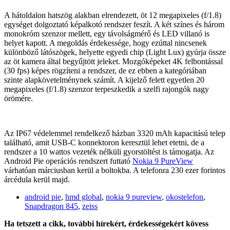
A hátoldalon hatszög alakban elrendezett, öt 12 megapixeles (f/1.8)
egységet dolgoztató képalkotó rendszer feszít. A két színes és három
monokróm szenzor mellett, egy távolságmérő és LED villanó is
helyet kapott. A megoldás érdekessége, hogy ezúttal nincsenek
különböző látószögek, helyette egyedi chip (Light Lux) gyúrja össze
az öt kamera által begyűjtött jeleket. Mozgóképeket 4K felbontással
(30 fps) képes rögzíteni a rendszer, de ez ebben a kategóriában
szinte alapkövetelménynek számít. A kijelző felett egyetlen 20
megapixeles (f/1.8) szenzor terpeszkedik a szelfi rajongók nagy
örömére.
Az IP67 védelemmel rendelkező házban 3320 mAh kapacitású telep
található, amit USB-C konnektoron keresztül lehet etetni, de a
rendszer a 10 wattos vezeték nélküli gyorstöltést is támogatja. Az
Android Pie operációs rendszert futtató
Nokia 9 PureView
várhatóan márciusban kerül a boltokba. A telefonra 230 ezer forintos
árcédula kerül majd.
android pie
,
hmd global
,
nokia 9 pureview
,
okostelefon
,
Snapdragon 845
,
zeiss
Ha tetszett a cikk, további hírekért, érdekességekért kövess