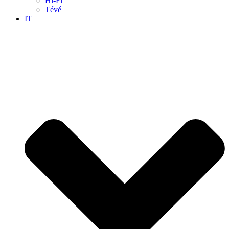
Hi-Fi
Tévé
IT