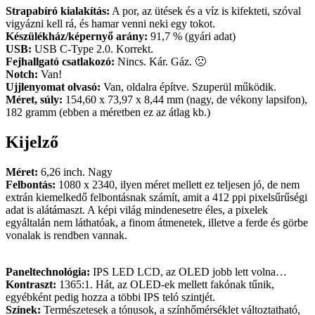
Strapabíró kialakítás:
A por, az ütések és a víz is kifekteti, szóval
vigyázni kell rá, és hamar venni neki egy tokot.
Készülékház/képernyő arány:
91,7 % (gyári adat)
USB:
USB C-Type 2.0. Korrekt.
Fejhallgató csatlakozó:
Nincs. Kár. Gáz. 🙁
Notch:
Van!
Ujjlenyomat olvasó:
Van, oldalra építve. Szuperül működik.
Méret, súly:
154,60 x 73,97 x 8,44 mm (nagy, de vékony lapsifon),
182 gramm (ebben a méretben ez az átlag kb.)
Kijelző
Méret:
6,26 inch. Nagy
Felbontás:
1080 x 2340, ilyen méret mellett ez teljesen jó, de nem
extrán kiemelkedő felbontásnak számít, amit a 412 ppi pixelsűrűségi
adat is alátámaszt. A képi világ mindenesetre éles, a pixelek
egyáltalán nem láthatóak, a finom átmenetek, illetve a ferde és görbe
vonalak is rendben vannak.
Paneltechnológia:
IPS LED LCD, az OLED jobb lett volna…
Kontraszt:
1365:1. Hát, az OLED-ek mellett fakónak tűnik,
egyébként pedig hozza a többi IPS teló szintjét.
Színek:
Természetesek a tónusok, a színhőmérséklet változtatható,