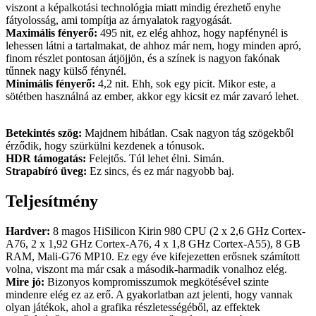
viszont a képalkotási technológia miatt mindig érezhető enyhe
fátyolosság, ami tompítja az árnyalatok ragyogását.
Maximális fényerő:
495 nit, ez elég ahhoz, hogy napfénynél is
lehessen látni a tartalmakat, de ahhoz már nem, hogy minden apró,
finom részlet pontosan átjöjjön, és a színek is nagyon fakónak
tűnnek nagy külső fénynél.
Minimális fényerő:
4,2 nit. Ehh, sok egy picit. Mikor este, a
sötétben használná az ember, akkor egy kicsit ez már zavaró lehet.
Betekintés szög:
Majdnem hibátlan. Csak nagyon tág szögekből
érződik, hogy szürkülni kezdenek a tónusok.
HDR támogatás:
Felejtős. Túl lehet élni. Simán.
Strapabíró üveg:
Ez sincs, és ez már nagyobb baj.
Teljesítmény
Hardver:
8 magos HiSilicon Kirin 980 CPU (2 x 2,6 GHz Cortex-
A76, 2 x 1,92 GHz Cortex-A76, 4 x 1,8 GHz Cortex-A55), 8 GB
RAM, Mali-G76 MP10. Ez egy éve kifejezetten erősnek számított
volna, viszont ma már csak a második-harmadik vonalhoz elég.
Mire jó:
Bizonyos kompromisszumok megkötésével szinte
mindenre elég ez az erő. A gyakorlatban azt jelenti, hogy vannak
olyan játékok, ahol a grafika részletességéből, az effektek