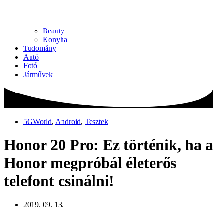
Beauty
Konyha
Tudomány
Autó
Fotó
Járművek
5GWorld
,
Android
,
Tesztek
Honor 20 Pro: Ez történik, ha a
Honor megpróbál életerős
telefont csinálni!
2019. 09. 13.