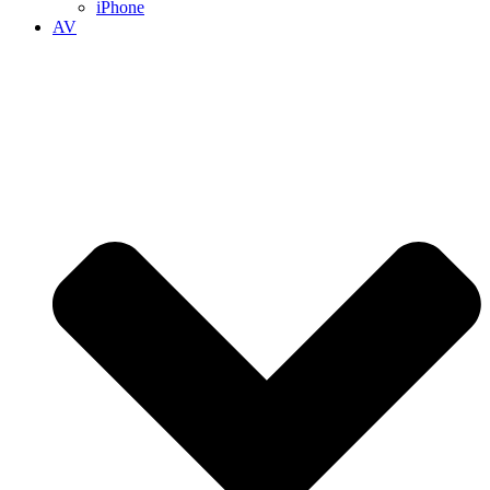
iPhone
AV