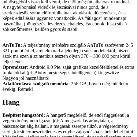
minőségéből vissza kell venni, de ettől még futtathatóak maradnak.
A nagyfelbontású videók lejátszásával nincs gond, de a
szerkesztésük során előfordulhatnak akadások, döccenések, és a
képek editálására ugyanez vonatkozik. Az “átlagos” mindennapi
használhat (böngészés, levelezés, chatelés, Facebook, Insta stb. )
zökkenőmentes, kellően gyors és stabil.
AnTuTu:
A teljesítmény mérésére szolgáló AnTuTu szoftveren 245
321 pontot ért el, ami elmarad a jelenlegi csúcsmodellektől, hiszen
azok ma ezen a szintetikus teszten olyan 370 – 330 000 pont körül
teljesítenek
Oprendszer:
Android 9.0 Pie, saját grafikus kezelőfelülettel és extra
funkciókkal (pl. Bixby mesterséges intelligencia) kiegészítve.
Nagyon jól használható!
Adattárolásra szolgáló memória
: 256 GB, bőven elég mindenre
évekig. Remek!
Hang
Beépített hangszóró:
A hangerő megfelelő, de ettől függetlenül a
végeredmény nem igazán jól: A megszólalás aránytalan, a
basszusokat alig hallani, a magasak szerepe túlzó, a végeredmény
steril, kicsit természetellenes és enyhe zajosodásba is bele lehet futni.