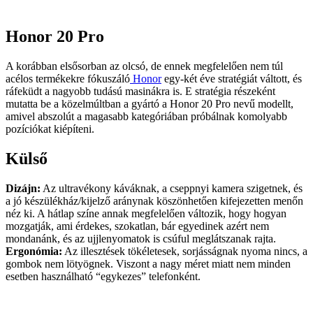
Honor 20 Pro
A korábban elsősorban az olcsó, de ennek megfelelően nem túl
acélos termékekre fókuszáló
Honor
egy-két éve stratégiát váltott, és
ráfeküdt a nagyobb tudású masinákra is. E stratégia részeként
mutatta be a közelmúltban a gyártó a Honor 20 Pro nevű modellt,
amivel abszolút a magasabb kategóriában próbálnak komolyabb
pozíciókat kiépíteni.
Külső
Dizájn:
Az ultravékony káváknak, a cseppnyi kamera szigetnek, és
a jó készülékház/kijelző aránynak köszönhetően kifejezetten menőn
néz ki. A hátlap színe annak megfelelően változik, hogy hogyan
mozgatják, ami érdekes, szokatlan, bár egyedinek azért nem
mondanánk, és az ujjlenyomatok is csúful meglátszanak rajta.
Ergonómia:
Az illesztések tökéletesek, sorjásságnak nyoma nincs, a
gombok nem lötyögnek. Viszont a nagy méret miatt nem minden
esetben használható “egykezes” telefonként.