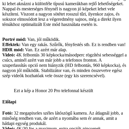
ki lehet aknázni a különféle típusú kamerákban rejlő lehetőségeket.
Nappal és mesterséges fénynél is nagyon jó képeket lehet vele
készíteni. Viszont a nagyon sötétet rosszul tűri, ilyenkor zajos, és
sokszor elmosódott lesz a végeredmény sajnos, még a direkt ilyen
témákhoz optimalizált Este mód használata esetén is.
Portré mód:
Van, jól működik.
Effektek:
Van egy rakás. Szűrők, fényfestés stb. Ez is rendben van!
HDR mód:
Van. Ez azért már alap.
Videó:
4K felbontás 30 képkocka/másodperc rögzítési sebességgel a
csúcs, aminél azért van már jobb a telefonos fronton. A
szuperlassítás opció nem hiányzik (HD felbontás, 960 képkocka), és
nagyon jól működik. Stabilizátor van, és minden összevetve egész
szép videók hozhatóak vele össze (egy kis szerencsével).
Ezt a kép a Honor 20 Pro telefonnal készült
Előlapi
Fotó:
32 megapixeles széles látószögű kamera. Az átlagnál jobb, a
minőség rendben van, de azért a nyomába sem ér annak, amit a
hátlapi egység produkál.
Videó:
4K/30 fps a maximum, extra opciók nincsenek.