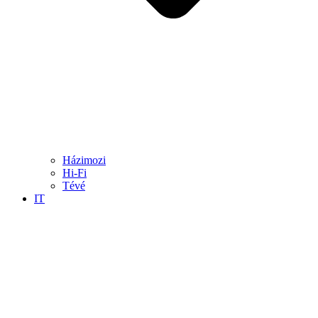
Házimozi
Hi-Fi
Tévé
IT