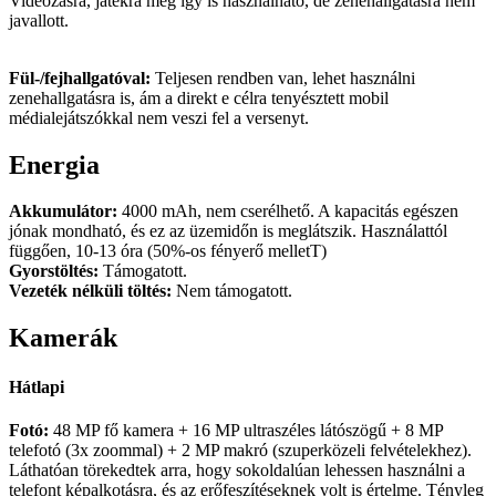
Videózásra, játékra még így is használható, de zenehallgatásra nem
javallott.
Fül-/fejhallgatóval:
Teljesen rendben van, lehet használni
zenehallgatásra is, ám a direkt e célra tenyésztett mobil
médialejátszókkal nem veszi fel a versenyt.
Energia
Akkumulátor:
4000 mAh, nem cserélhető. A kapacitás egészen
jónak mondható, és ez az üzemidőn is meglátszik. Használattól
függően, 10-13 óra (50%-os fényerő melletT)
Gyorstöltés:
Támogatott.
Vezeték nélküli töltés:
Nem támogatott.
Kamerák
Hátlapi
Fotó:
48 MP fő kamera + 16 MP ultraszéles látószögű + 8 MP
telefotó (3x zoommal) + 2 MP makró (szuperközeli felvételekhez).
Láthatóan törekedtek arra, hogy sokoldalúan lehessen használni a
telefont képalkotásra, és az erőfeszítéseknek volt is értelme. Tényleg