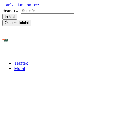
Ugrás a tartalomhoz
Search ...
találat
Összes találat
Tesztek
Mobil