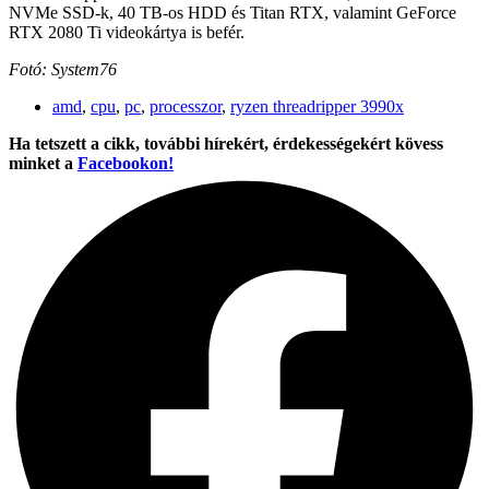
NVMe SSD-k, 40 TB-os HDD és Titan RTX, valamint GeForce
RTX 2080 Ti videokártya is befér.
Fotó: System76
amd
,
cpu
,
pc
,
processzor
,
ryzen threadripper 3990x
Ha tetszett a cikk, további hírekért, érdekességekért kövess
minket a
Facebookon!