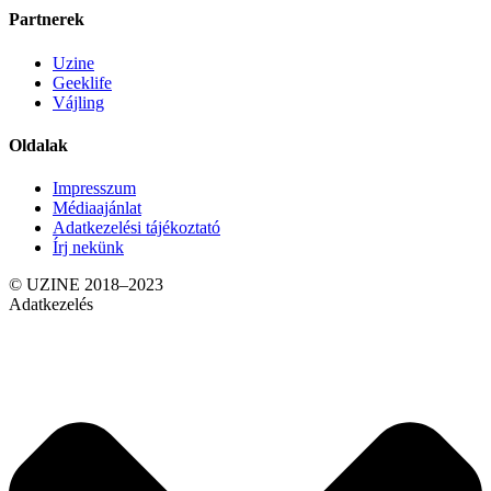
Partnerek
Uzine
Geeklife
Vájling
Oldalak
Impresszum
Médiaajánlat
Adatkezelési tájékoztató
Írj nekünk
© UZINE 2018–2023
Adatkezelés