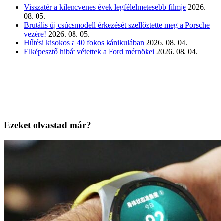
Visszatér a kilencvenes évek legfélelmetesebb filmje
2026.
08. 05.
Brutális új csúcsmodell érkezését szellőztette meg a Porsche
vezére!
2026. 08. 05.
Hűtési kisokos a 40 fokos kánikulában
2026. 08. 04.
Elképesztő hibát vétettek a Ford mérnökei
2026. 08. 04.
Ezeket olvastad már?