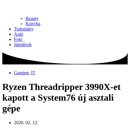
Beauty
Konyha
Tudomány
Autó
Fotó
Járművek
Gaming
,
IT
Ryzen Threadripper 3990X-et
kapott a System76 új asztali
gépe
2020. 02. 12.