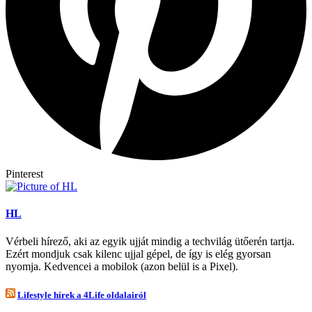
Pinterest
HL
Vérbeli hírező, aki az egyik ujját mindig a techvilág ütőerén tartja.
Ezért mondjuk csak kilenc ujjal gépel, de így is elég gyorsan
nyomja. Kedvencei a mobilok (azon belül is a Pixel).
Lifestyle hírek a 4Life oldalairól