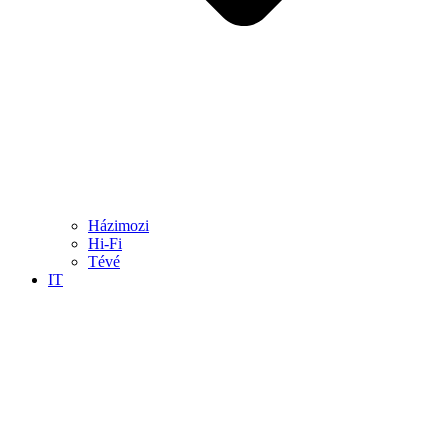
Házimozi
Hi-Fi
Tévé
IT