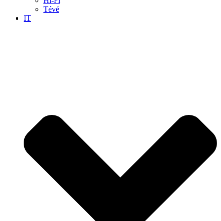
Hi-Fi
Tévé
IT