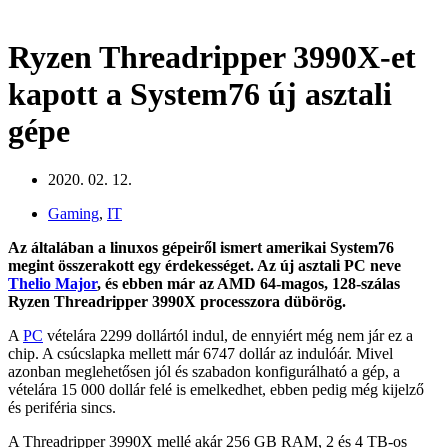
Ryzen Threadripper 3990X-et
kapott a System76 új asztali
gépe
2020. 02. 12.
Gaming
,
IT
Az általában a linuxos gépeiről ismert amerikai System76
megint összerakott egy érdekességet. Az új asztali PC neve
Thelio Major
, és ebben már az AMD 64-magos, 128-szálas
Ryzen Threadripper 3990X processzora dübörög.
A
PC
vételára 2299 dollártól indul, de ennyiért még nem jár ez a
chip. A csúcslapka mellett már 6747 dollár az indulóár. Mivel
azonban meglehetősen jól és szabadon konfigurálható a gép, a
vételára 15 000 dollár felé is emelkedhet, ebben pedig még kijelző
és periféria sincs.
A Threadripper 3990X mellé akár 256 GB RAM, 2 és 4 TB-os