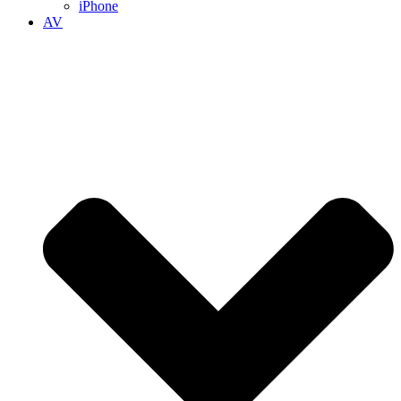
iPhone
AV