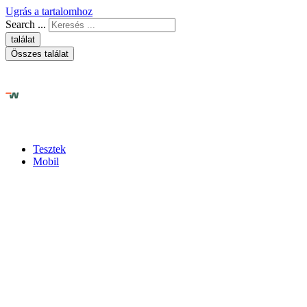
Ugrás a tartalomhoz
Search ...
találat
Összes találat
Tesztek
Mobil