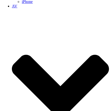
iPhone
AV