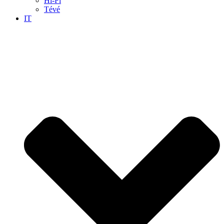
Hi-Fi
Tévé
IT