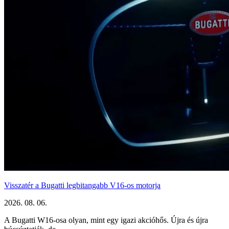
Visszatér a Bugatti legbitangabb V16-os motorja
2026. 08. 06.
A Bugatti W16-osa olyan, mint egy igazi akcióhős. Újra és újra