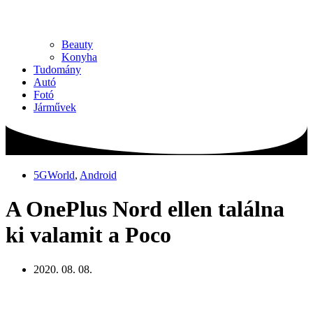
Beauty
Konyha
Tudomány
Autó
Fotó
Járművek
5GWorld
,
Android
A OnePlus Nord ellen találna
ki valamit a Poco
2020. 08. 08.