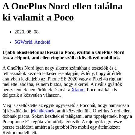
A OnePlus Nord ellen találna
ki valamit a Poco
2020. 08. 08.
5GWorld
,
Android
Újabb okostelefonnal készül a Poco, ezúttal a OnePlus Nord
lesz a célpont, ami ellen ringbe száll a következő mobiljuk.
A OnePlus Nord igen nagy sikerre számíthat a tesztelők és a
felhasználók kezdeti lelkesedése alapján, és tény, hogy ár-érték
arányban legfeljebb az iPhone SE 2020 vagy a Pixel 4a rúghat
mellette labdába, és nem biztos, hogy sikerrel. A rivális gyártók
persze ennek nem örülnek, és már a
Xiaomi
Poco márkája is
dolgozik a közvetlen válaszon.
Meg is szellőztette az egyik ügyvezető a Poconál, hogy hamarosan
új készülékkel
jelentkeznek
, amit közvetlenül a OnePlus Nord ellen
dobnak piacra. Sokan kezdtek el találgatni, arra tippelgetnek, hogy a
Pocophone F1 régóta várt utódja érkezik. A rajongók egy része
persze csalódott, amiért a legutóbbi Pro mobil egy átcímkézett
Redmi modell lett.