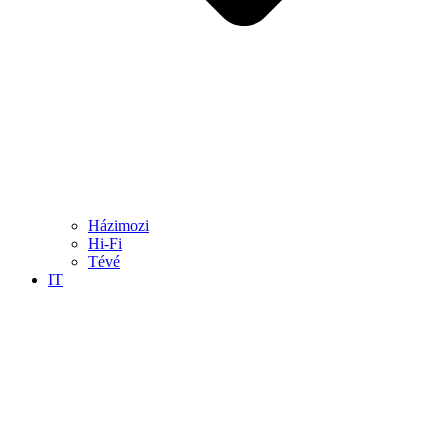
Házimozi
Hi-Fi
Tévé
IT