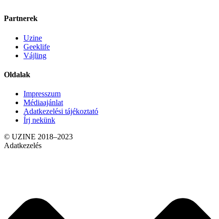
Partnerek
Uzine
Geeklife
Vájling
Oldalak
Impresszum
Médiaajánlat
Adatkezelési tájékoztató
Írj nekünk
© UZINE 2018–2023
Adatkezelés