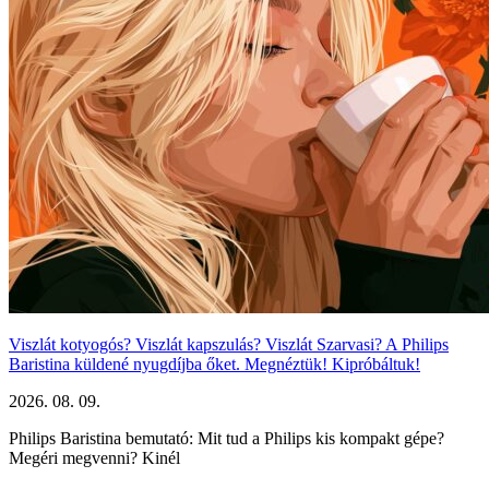
Viszlát kotyogós? Viszlát kapszulás? Viszlát Szarvasi? A Philips
Baristina küldené nyugdíjba őket. Megnéztük! Kipróbáltuk!
2026. 08. 09.
Philips Baristina bemutató: Mit tud a Philips kis kompakt gépe?
Megéri megvenni? Kinél