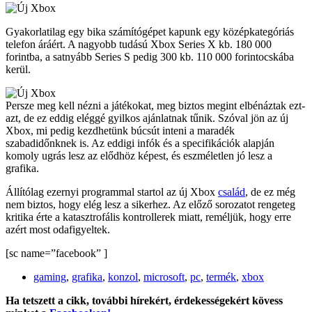
Gyakorlatilag egy bika számítógépet kapunk egy középkategóriás
telefon áráért. A nagyobb tudású Xbox Series X kb. 180 000
forintba, a satnyább Series S pedig 300 kb. 110 000 forintocskába
kerül.
Persze meg kell nézni a játékokat, meg biztos megint elbénáztak ezt-
azt, de ez eddig eléggé gyilkos ajánlatnak tűnik. Szóval jön az új
Xbox, mi pedig kezdhetünk búcsút inteni a maradék
szabadidőnknek is. Az eddigi infók és a specifikációk alapján
komoly ugrás lesz az elődhöz képest, és eszméletlen jó lesz a
grafika.
Állítólag ezernyi programmal startol az új Xbox
család
, de ez még
nem biztos, hogy elég lesz a sikerhez. Az előző sorozatot rengeteg
kritika érte a katasztrofális kontrollerek miatt, reméljük, hogy erre
azért most odafigyeltek.
[sc name=”facebook” ]
gaming
,
grafika
,
konzol
,
microsoft
,
pc
,
termék
,
xbox
Ha tetszett a cikk, további hírekért, érdekességekért kövess