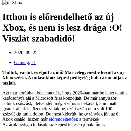
Itthon is előrendelhető az új
Xbox, és nem is lesz drága :O!
Viszlát szabadidő!
2020. 09. 25.
Gaming
,
IT
Tudtuk, vártuk és eljött az idő! Már célegyenesbe került az új
Xbox széria. A tudásukhoz képest pedig elég baba áron adják a
tagjait.
Azt már korábban bejelentették, hogy 2020-ban már be lehet tenni a
karácsonyfa alá a Microsoft friss konzoljait. De már annyiszor
láttunk csúszást, illetve idén még a vírus is bekavart, ami miatt
gyárak álltak le, üzemek zártak be, ezért aztán nem volt 100
százalékig tuti a dolog. De most kiderült, hogy tényleg jön az új
Xbox család, hiszen már
előrendelhetőek
a termékek.
Az áruk pedig a tudásukhoz képest teljesen jónak tűnik.