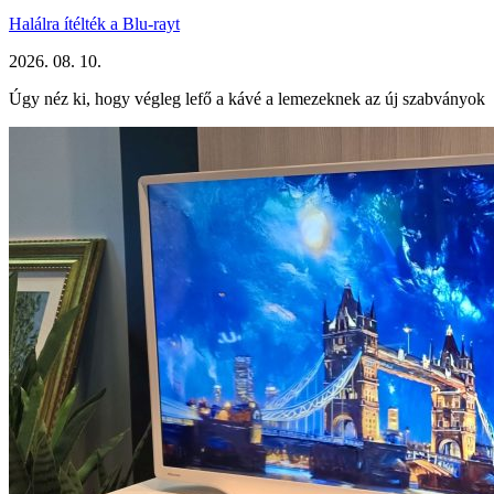
Halálra ítélték a Blu-rayt
2026. 08. 10.
Úgy néz ki, hogy végleg lefő a kávé a lemezeknek az új szabványok