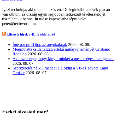
Igazi techninja, aki mindenhez is ért. De leginkább a tévék piacán
van otthon, az ország egyik legjobban felkészült tévétesztelőjét
tisztelhetjük benne. Itt tudsz kapcsolatba lépni vele:
peter@techworld.hu
Lifestyle hírek a 4Life oldalairól
Íme pár profi tipp az anyukáknak
2026. 08. 08.
Megmutatta csillagászati értékű autógyűjteményét Cristiano
Ronaldo
2026. 08. 08.
Az lesz a vége, hogy kinyír minket a mesterséges intelligencia
2026. 08. 07.
Szétszerelés nélkül ment el a Holdig a V8-as Toyota Land
Cruiser
2026. 08. 07.
Ezeket olvastad már?