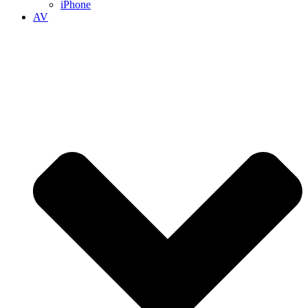
iPhone
AV