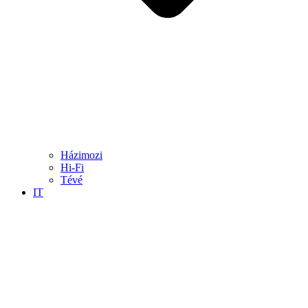
Házimozi
Hi-Fi
Tévé
IT