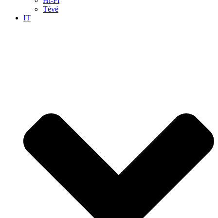
Hi-Fi
Tévé
IT