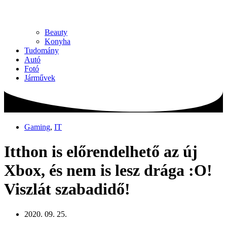
Beauty
Konyha
Tudomány
Autó
Fotó
Járművek
Gaming
,
IT
Itthon is előrendelhető az új
Xbox, és nem is lesz drága :O!
Viszlát szabadidő!
2020. 09. 25.