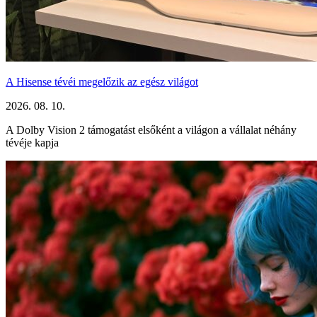
A Hisense tévéi megelőzik az egész világot
2026. 08. 10.
A Dolby Vision 2 támogatást elsőként a világon a vállalat néhány
tévéje kapja