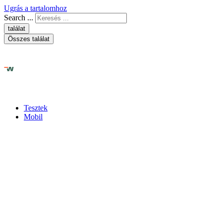
Ugrás a tartalomhoz
Search ...
találat
Összes találat
Tesztek
Mobil