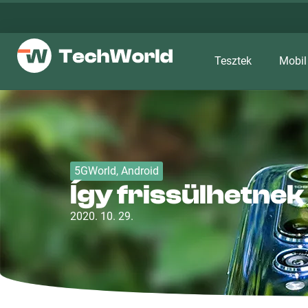
Tesztek
Mobil
5GWorld
,
Android
Így frissülhetnek
2020. 10. 29.