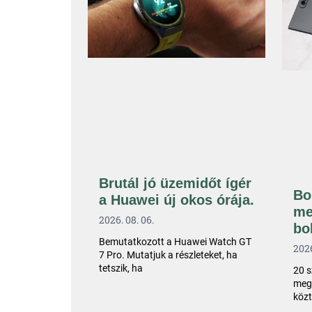
Brutál jó üzemidőt ígér
Bo
a Huawei új okos órája.
me
2026. 08. 06.
bo
Bemutatkozott a Huawei Watch GT
2026
7 Pro. Mutatjuk a részleteket, ha
tetszik, ha
20 s
megv
közt