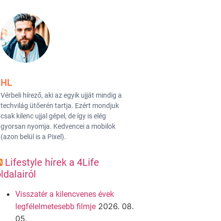
HL
Vérbeli hírező, aki az egyik ujját mindig a
techvilág ütőerén tartja. Ezért mondjuk
csak kilenc ujjal gépel, de így is elég
gyorsan nyomja. Kedvencei a mobilok
(azon belül is a Pixel).
Lifestyle hírek a 4Life
ldalairól
Visszatér a kilencvenes évek
2026. 08.
legfélelmetesebb filmje
05.