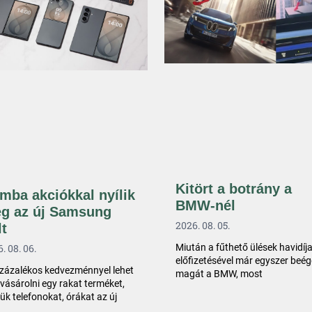
Kitört a botrány a
mba akciókkal nyílik
BMW-nél
g az új Samsung
2026. 08. 05.
lt
Miután a fűthető ülések havidíj
. 08. 06.
előfizetésével már egyszer beég
zázalékos kedvezménnyel lehet
magát a BMW, most
ásárolni egy rakat terméket,
ük telefonokat, órákat az új