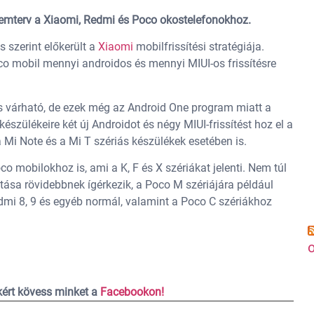
temterv a Xiaomi, Redmi és Poco okostelefonokhoz.
s szerint előkerült a
Xiaomi
mobilfrissítési stratégiája.
co mobil mennyi androidos és mennyi MIUI-os frissítésre
és várható, de ezek még az Android One program miatt a
szülékeire két új Androidot és négy MIUI-frissítést hoz el a
a Mi Note és a Mi T szériás készülékek esetében is.
o mobilokhoz is, ami a K, F és X szériákat jelenti. Nem túl
sa rövidebbnek ígérkezik, a Poco M szériájára például
edmi 8, 9 és egyéb normál, valamint a Poco C szériákhoz
o
ekért kövess minket a
Facebookon!