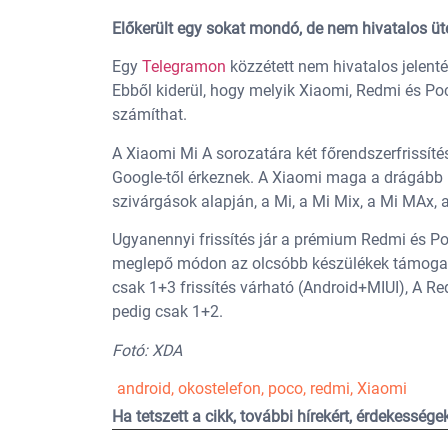
Előkerült egy sokat mondó, de nem hivatalos ü
Egy
Telegramon
közzétett nem hivatalos jelenté
Ebből kiderül, hogy melyik Xiaomi, Redmi és Po
számíthat.
A Xiaomi Mi A sorozatára két főrendszerfrissít
Google-től érkeznek. A Xiaomi maga a drágább ké
szivárgások alapján, a Mi, a Mi Mix, a Mi MAx, 
Ugyanennyi frissítés jár a prémium Redmi és Poc
meglepő módon az olcsóbb készülékek támogatá
csak 1+3 frissítés várható (Android+MIUI), A R
pedig csak 1+2.
Fotó: XDA
android
,
okostelefon
,
poco
,
redmi
,
Xiaomi
Ha tetszett a cikk, további hírekért, érdekesség