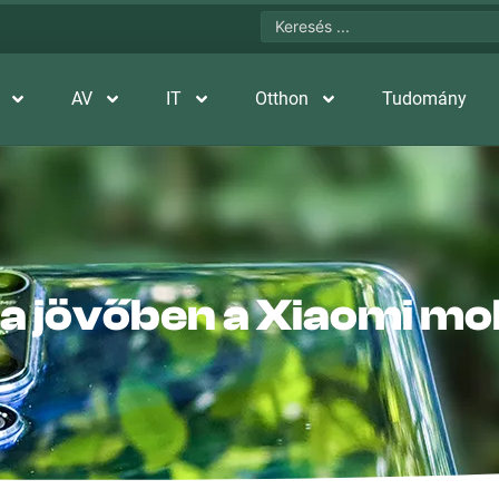
AV
IT
Otthon
Tudomány
 a jövőben a Xiaomi mo