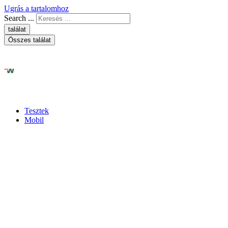
Ugrás a tartalomhoz
Search ...
találat
Összes találat
Tesztek
Mobil