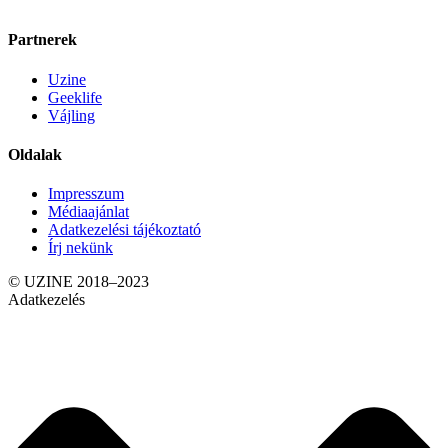
Partnerek
Uzine
Geeklife
Vájling
Oldalak
Impresszum
Médiaajánlat
Adatkezelési tájékoztató
Írj nekünk
© UZINE 2018–2023
Adatkezelés