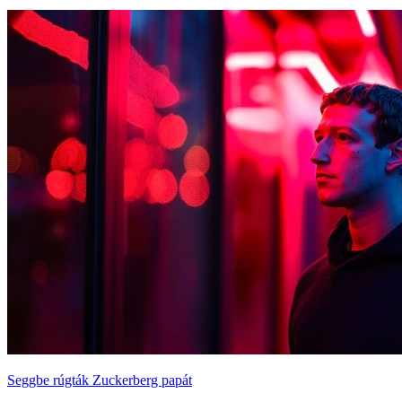
Seggbe rúgták Zuckerberg papát