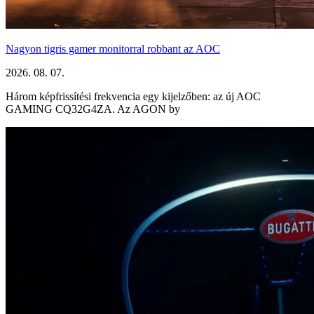
Nagyon tigris gamer monitorral robbant az AOC
2026. 08. 07.
Három képfrissítési frekvencia egy kijelzőben: az új AOC
GAMING CQ32G4ZA. Az AGON by