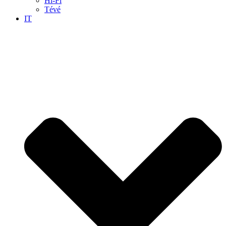
Hi-Fi
Tévé
IT