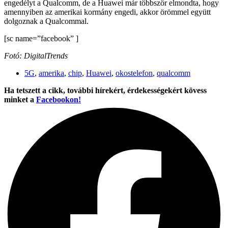
engedélyt a Qualcomm, de a Huawei már többször elmondta, hogy
amennyiben az amerikai kormány engedi, akkor örömmel együtt
dolgoznak a Qualcommal.
[sc name=”facebook” ]
Fotó: DigitalTrends
5G
,
amerika
,
chip
,
Huawei
,
okostelefon
,
qualcomm
Ha tetszett a cikk, további hírekért, érdekességekért kövess
minket a
Facebookon!