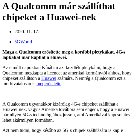
A Qualcomm már szállíthat
chipeket a Huawei-nek
2020. 11. 17.
5GWorld
Maga a Qualcomm erősítette meg a korábbi pletykákat, 4G-s
lapkákat már kaphat a Huawei.
Az elmúlt napokban Kínában azt kezdték pletykálni, hogy a
Qualcomm megkapta a licencet az amerikai kormánytól ahhoz, hogy
chipeket szállítson a
Huawei
számára. Nemrég a Qualcomm ezt a
hírt hivatalosan is
megerősítette
.
A Qualcomm ugyanakkor kizárólag 4G-s chipeket szállíthat a
Huawei-nek, vagyis Amerika továbbra sem engedi, hogy a Huawei
bármilyen 5G-s technológiához jusson, ami Amerikával kapcsolatos
lehet akármilyen formában.
Azt nem tudni, hogy később az 5G-s chipek szállítására is kap-e