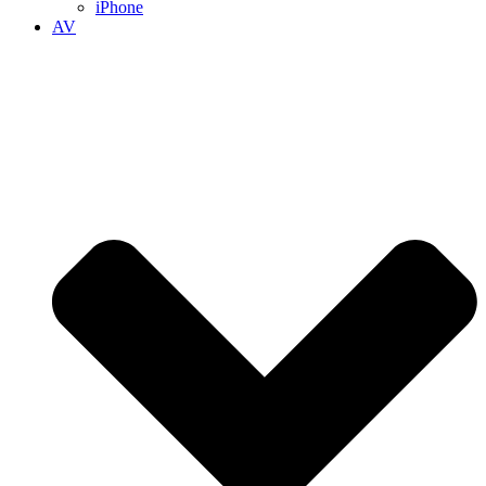
iPhone
AV