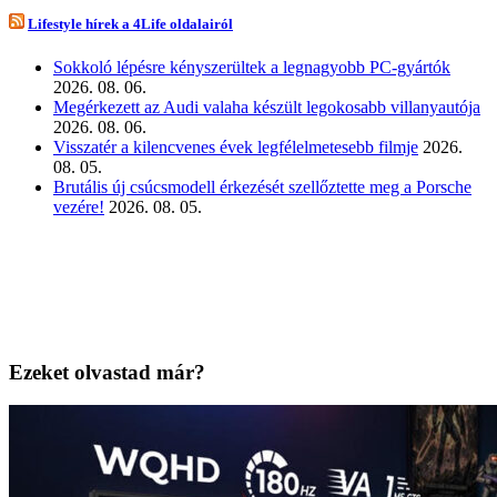
Lifestyle hírek a 4Life oldalairól
Sokkoló lépésre kényszerültek a legnagyobb PC-gyártók
2026. 08. 06.
Megérkezett az Audi valaha készült legokosabb villanyautója
2026. 08. 06.
Visszatér a kilencvenes évek legfélelmetesebb filmje
2026.
08. 05.
Brutális új csúcsmodell érkezését szellőztette meg a Porsche
vezére!
2026. 08. 05.
Ezeket olvastad már?