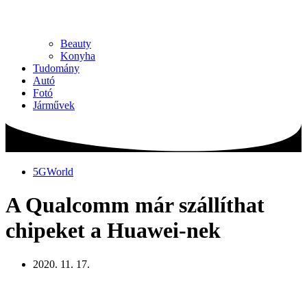
Beauty
Konyha
Tudomány
Autó
Fotó
Járművek
5GWorld
A Qualcomm már szállíthat
chipeket a Huawei-nek
2020. 11. 17.