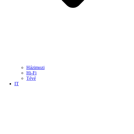
Házimozi
Hi-Fi
Tévé
IT