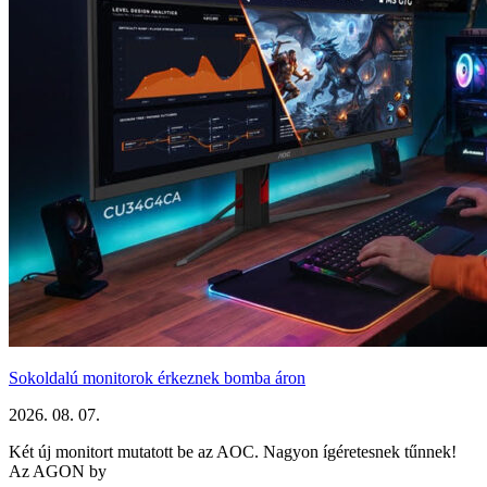
Sokoldalú monitorok érkeznek bomba áron
2026. 08. 07.
Két új monitort mutatott be az AOC. Nagyon ígéretesnek tűnnek!
Az AGON by