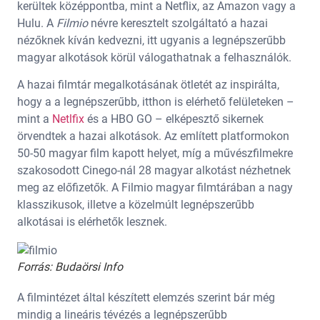
kerültek középpontba, mint a Netflix, az Amazon vagy a
Hulu. A
Filmio
névre keresztelt szolgáltató a hazai
nézőknek kíván kedvezni, itt ugyanis a legnépszerűbb
magyar alkotások körül válogathatnak a felhasználók.
A hazai filmtár megalkotásának ötletét az inspirálta,
hogy a a legnépszerűbb, itthon is elérhető felületeken –
mint a
Netlfix
és a HBO GO – elképesztő sikernek
örvendtek a hazai alkotások. Az említett platformokon
50-50 magyar film kapott helyet, míg a művészfilmekre
szakosodott Cinego-nál 28 magyar alkotást nézhetnek
meg az előfizetők. A Filmio magyar filmtárában a nagy
klasszikusok, illetve a közelmúlt legnépszerűbb
alkotásai is elérhetők lesznek.
Forrás: Budaörsi Info
A filmintézet által készített elemzés szerint bár még
mindig a lineáris tévézés a legnépszerűbb