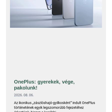
OnePlus: gyerekek, vége,
pakolunk!
2026. 08. 06.
Az ikonikus „zászlóshajó-gyilkosként” indult OnePlus
történetének egyik legszomorúbb fejezetéhez