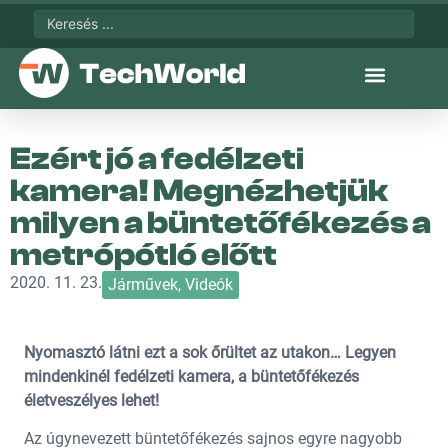
Ezért jó a fedélzeti
kamera! Megnézhetjük
milyen a büntetőfékezés a
metrópótló előtt
2020. 11. 23.
Járművek
,
Videók
Nyomasztó látni ezt a sok őrültet az utakon… Legyen
mindenkinél fedélzeti kamera, a büntetőfékezés
életveszélyes lehet!
Az úgynevezett büntetőfékezés sajnos egyre nagyobb