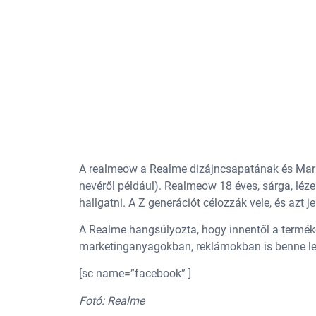
A realmeow a Realme dizájncsapatának és Mark
nevéről például). Realmeow 18 éves, sárga, léze
hallgatni. A Z generációt célozzák vele, és azt j
A Realme hangsúlyozta, hogy innentől a terméke
marketinganyagokban, reklámokban is benne le
[sc name=”facebook” ]
Fotó: Realme