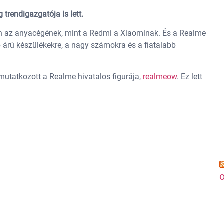
 trendigazgatója is lett.
an az anyacégének, mint a Redmi a Xiaominak. És a Realme
b árú készülékekre, a nagy számokra és a fiatalabb
mutatkozott a Realme hivatalos figurája,
realmeow
. Ez lett
o