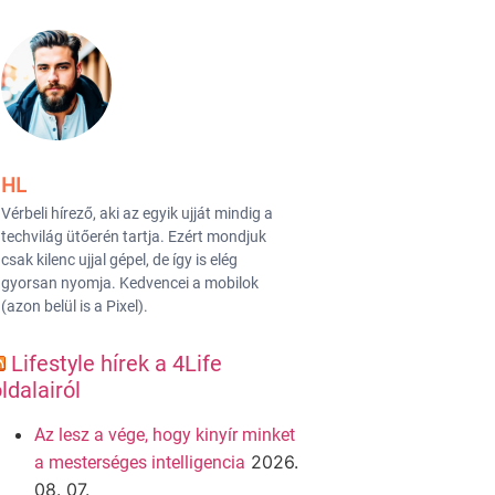
HL
Vérbeli hírező, aki az egyik ujját mindig a
techvilág ütőerén tartja. Ezért mondjuk
csak kilenc ujjal gépel, de így is elég
gyorsan nyomja. Kedvencei a mobilok
(azon belül is a Pixel).
Lifestyle hírek a 4Life
ldalairól
Az lesz a vége, hogy kinyír minket
2026.
a mesterséges intelligencia
08. 07.