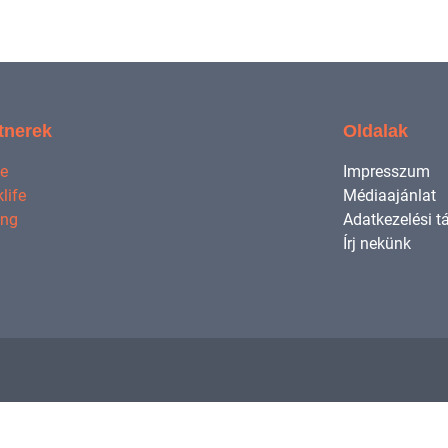
tnerek
Oldalak
ne
Impresszum
life
Médiaajánlat
ing
Adatkezelési t
Írj nekünk