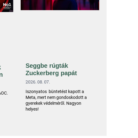
Seggbe rúgták
k
Zuckerberg papát
n
2026. 08. 07.
Iszonyatos büntetést kapott a
 AOC.
Meta, mert nem gondoskodott a
gyerekek védelméről. Nagyon
helyes!