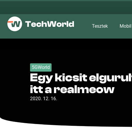
Tesztek
Mobil
5GWorld
Egy kicsit elguru
itt a realmeow
2020. 12. 16.