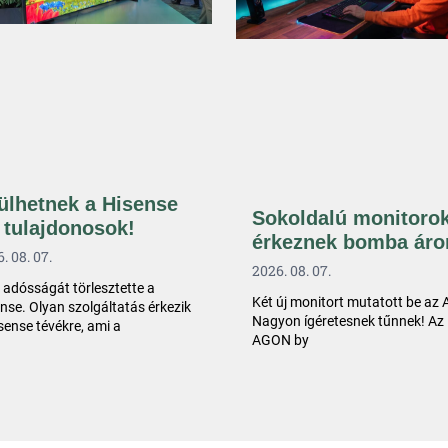
ülhetnek a Hisense
Sokoldalú monitoro
 tulajdonosok!
érkeznek bomba áro
. 08. 07.
2026. 08. 07.
 adósságát törlesztette a
Két új monitort mutatott be az
nse. Olyan szolgáltatás érkezik
Nagyon ígéretesnek tűnnek! Az
sense tévékre, ami a
AGON by