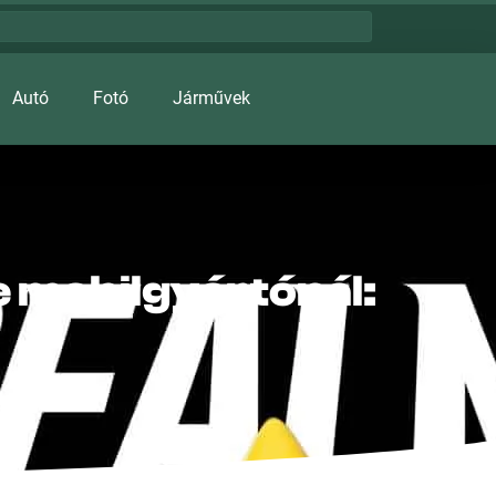
Autó
Fotó
Járművek
e mobilgyártónál: