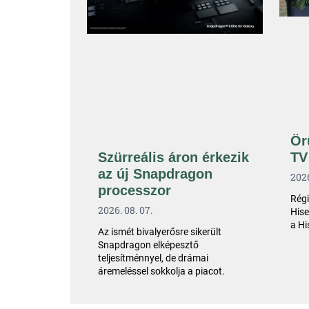
Ör
TV
Szürreális áron érkezik
az új Snapdragon
2026
processzor
Régi
2026. 08. 07.
Hise
a Hi
Az ismét bivalyerősre sikerült
Snapdragon elképesztő
teljesítménnyel, de drámai
áremeléssel sokkolja a piacot.