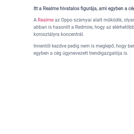
Itt a Realme hivatalos figurája, ami egyben a cég
A
Realme
az Oppo szárnyai alatt működik, oly
abban is hasonlít a Redmire, hogy az elérhetőb
korosztályra koncentrál.
Innentől kezdve pedig nem is meglepő, hogy be
egyben a cég úgynevezett trendigazgatója is.