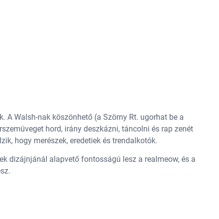
. A Walsh-nak köszönhető (a Szörny Rt. ugorhat be a
rszemüveget hord, irány deszkázni, táncolni és rap zenét
elzik, hogy merészek, eredetiek és trendalkotók.
k dizájnjánál alapvető fontosságú lesz a realmeow, és a
sz.