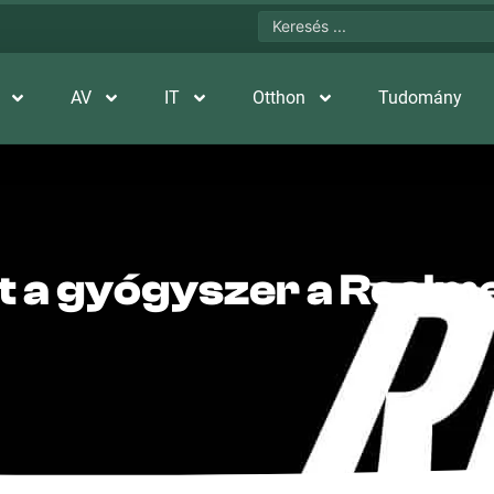
AV
IT
Otthon
Tudomány
lt a gyógyszer a Realm