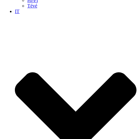
Hi-Fi
Tévé
IT