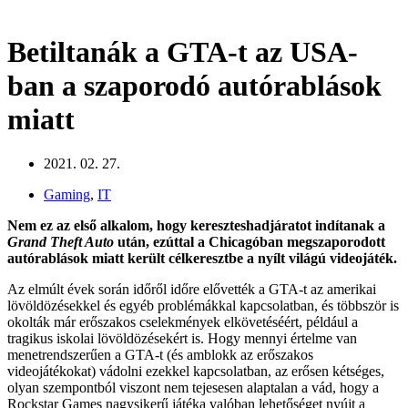
Betiltanák a GTA-t az USA-
ban a szaporodó autórablások
miatt
2021. 02. 27.
Gaming
,
IT
Nem ez az első alkalom, hogy kereszteshadjáratot indítanak a
Grand Theft Auto
után, ezúttal a Chicagóban megszaporodott
autórablások miatt került célkeresztbe a nyílt világú videojáték.
Az elmúlt évek során időről időre elővették a GTA-t az amerikai
lövöldözésekkel és egyéb problémákkal kapcsolatban, és többször is
okolták már erőszakos cselekmények elkövetéséért, például a
tragikus iskolai lövöldözésekért is. Hogy mennyi értelme van
menetrendszerűen a GTA-t (és amblokk az erőszakos
videojátékokat) vádolni ezekkel kapcsolatban, az erősen kétséges,
olyan szempontból viszont nem tejesesen alaptalan a vád, hogy a
Rockstar Games nagysikerű játéka valóban lehetőséget nyújt a