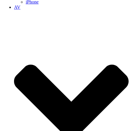
iPhone
AV