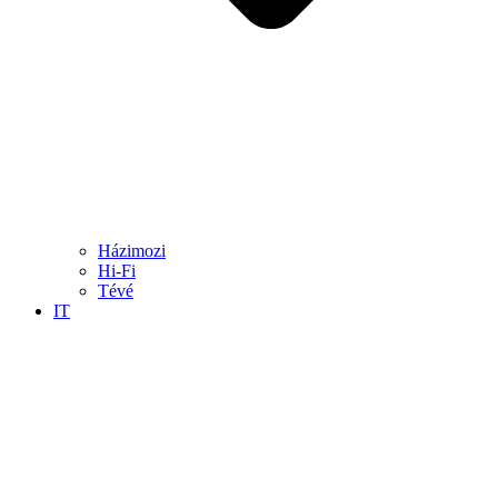
Házimozi
Hi-Fi
Tévé
IT