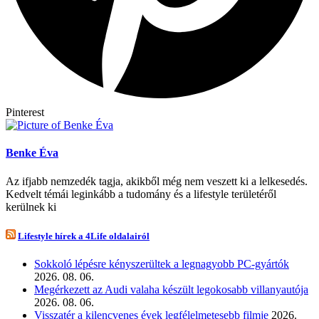
Pinterest
Benke Éva
Az ifjabb nemzedék tagja, akikből még nem veszett ki a lelkesedés.
Kedvelt témái leginkább a tudomány és a lifestyle területéről
kerülnek ki
Lifestyle hírek a 4Life oldalairól
Sokkoló lépésre kényszerültek a legnagyobb PC-gyártók
2026. 08. 06.
Megérkezett az Audi valaha készült legokosabb villanyautója
2026. 08. 06.
Visszatér a kilencvenes évek legfélelmetesebb filmje
2026.