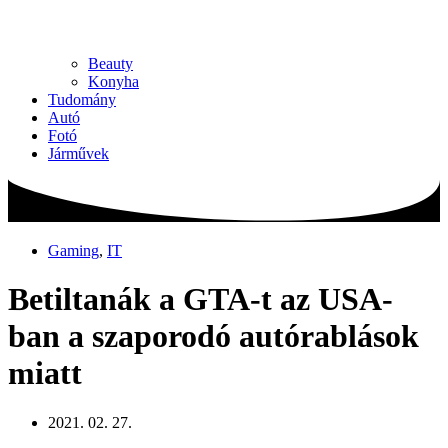
Beauty
Konyha
Tudomány
Autó
Fotó
Járművek
Gaming
,
IT
Betiltanák a GTA-t az USA-
ban a szaporodó autórablások
miatt
2021. 02. 27.