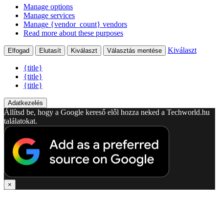
Manage options
Manage services
Manage {vendor_count} vendors
Read more about these purposes
Kiválaszt
Elfogad
Elutasít
Kiválaszt
Választás mentése
{title}
{title}
{title}
Adatkezelés
Állítsd be, hogy a Google kereső elől hozza neked a Techworld.hu
találatokat.
×