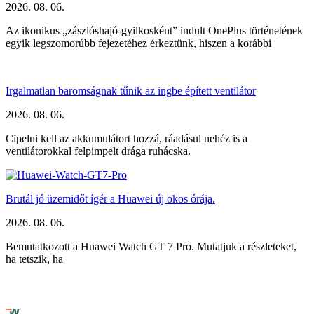
2026. 08. 06.
Az ikonikus „zászlóshajó-gyilkosként” indult OnePlus történetének
egyik legszomorúbb fejezetéhez érkeztünk, hiszen a korábbi
Irgalmatlan baromságnak tűnik az ingbe épített ventilátor
2026. 08. 06.
Cipelni kell az akkumulátort hozzá, ráadásul nehéz is a
ventilátorokkal felpimpelt drága ruhácska.
Brutál jó üzemidőt ígér a Huawei új okos órája.
2026. 08. 06.
Bemutatkozott a Huawei Watch GT 7 Pro. Mutatjuk a részleteket,
ha tetszik, ha