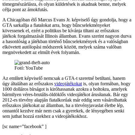
tömegmészárlásra, és olyan küldetések is akadnak benne, melyek
célja pont az ámokfutás.
A Chicagóban élő Marcus Evans Jr. képviselő úgy gondolja, hogy a
GTA sarkallja a fiatalokat arra, hogy bűncselekményeket
kövessenek el, ezért a politikus be kívánja tiltani az erőszakos
játékok forgalmazását Illinois államban. Evans szerint nagyon durva
a hasonlóság a játékban történő bűncselekmények és a valóságban
elkövetett autólopási módszerek között, melyek száma valóban
megnövekedett az elmúlt évek folyamán.
Fotó: YouTube
Az említett képviselő nemcsak a GTA-t szeretné betiltani, hanem
úgy általában az erőszakos
videojátékokat
is, olyan formában, hogy
1000 dolláros bírságot is kiróhassanak azokra a boltokra, amelyek
bármilyen véres-brutális-öldöklős videojátékot árusítanak. Bár egy
2012-es törvény alapján fiatalkorúak már eddig sem vásárolhattak
erőszakos játékokat az államban, ha a törvényjavaslat életbe lép,
onnantól kezdve már nem csak a gyerekek, de lényegében senki
sem juthat hozzá ezekhez a videojátékokhoz.
[sc name=”facebook” ]