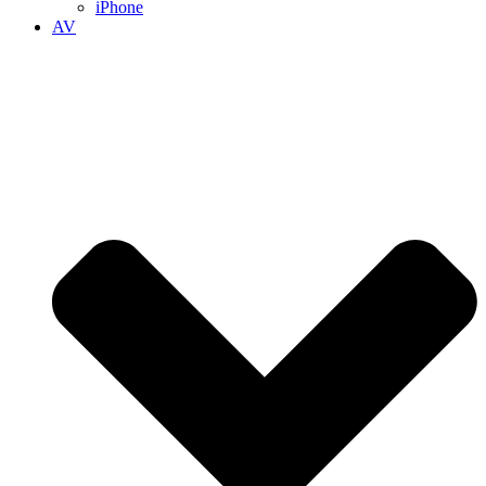
iPhone
AV