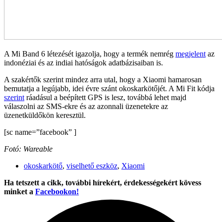
A Mi Band 6 létezését igazolja, hogy a termék nemrég
megjelent
az
indonéziai és az indiai hatóságok adatbázisaiban is.
A szakértők szerint mindez arra utal, hogy a Xiaomi hamarosan
bemutatja a legújabb, idei évre szánt okoskarkötőjét. A Mi Fit kódja
szerint
ráadásul a beépített GPS is lesz, továbbá lehet majd
válaszolni az SMS-ekre és az azonnali üzenetekre az
üzenetküldőkön keresztül.
[sc name=”facebook” ]
Fotó: Wareable
okoskarkötő
,
viselhető eszköz
,
Xiaomi
Ha tetszett a cikk, további hírekért, érdekességekért kövess
minket a
Facebookon!