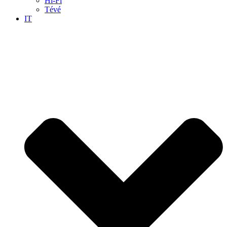
Hi-Fi
Tévé
IT