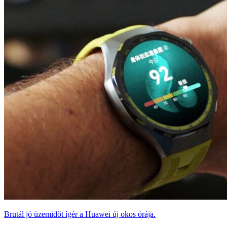
Brutál jó üzemidőt ígér a Huawei új okos órája.