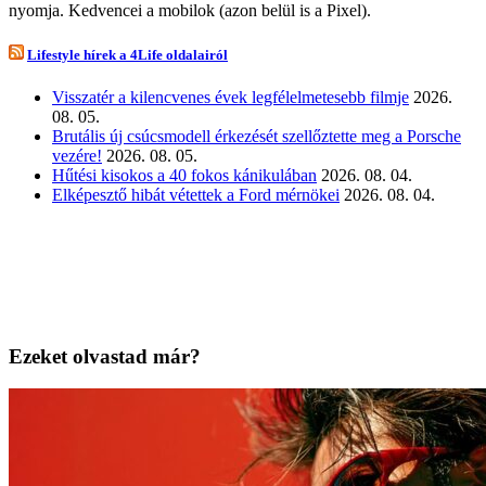
nyomja. Kedvencei a mobilok (azon belül is a Pixel).
Lifestyle hírek a 4Life oldalairól
Visszatér a kilencvenes évek legfélelmetesebb filmje
2026.
08. 05.
Brutális új csúcsmodell érkezését szellőztette meg a Porsche
vezére!
2026. 08. 05.
Hűtési kisokos a 40 fokos kánikulában
2026. 08. 04.
Elképesztő hibát vétettek a Ford mérnökei
2026. 08. 04.
Ezeket olvastad már?