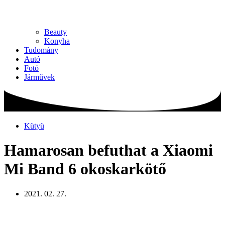
Beauty
Konyha
Tudomány
Autó
Fotó
Járművek
Kütyü
Hamarosan befuthat a Xiaomi
Mi Band 6 okoskarkötő
2021. 02. 27.