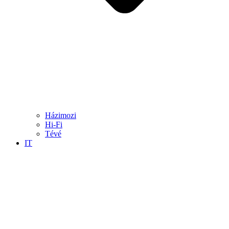
Házimozi
Hi-Fi
Tévé
IT