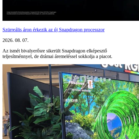
Szürreális áron érkezik az új Snapdragon processzor
2026. 08. 07.
Az ismét bivalyerősre sikerült Snapdragon elképesztő
teljesítménnyel, de drámai áremeléssel sokkolja a piacot.