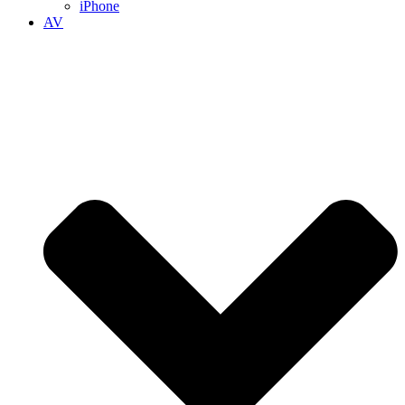
iPhone
AV