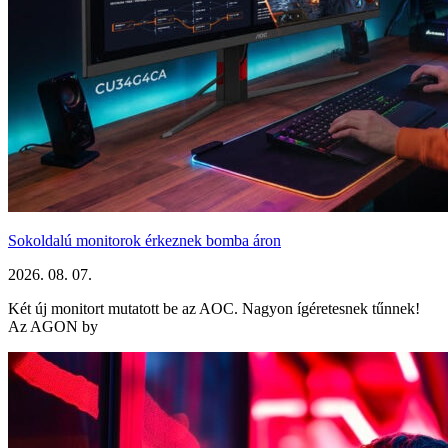
Sokoldalú monitorok érkeznek bomba áron
2026. 08. 07.
Két új monitort mutatott be az AOC. Nagyon ígéretesnek tűnnek!
Az AGON by