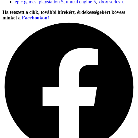
epic games
,
playstation 5
,
unreal engine 5
,
xbox series x
Ha tetszett a cikk, további hírekért, érdekességekért kövess
minket a
Facebookon!