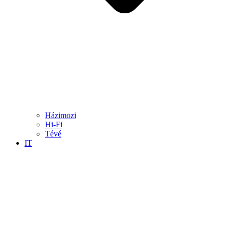
Házimozi
Hi-Fi
Tévé
IT