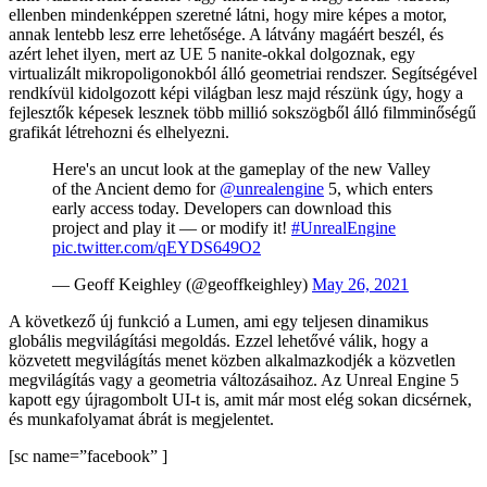
ellenben mindenképpen szeretné látni, hogy mire képes a motor,
annak lentebb lesz erre lehetősége. A látvány magáért beszél, és
azért lehet ilyen, mert az UE 5 nanite-okkal dolgoznak, egy
virtualizált mikropoligonokból álló geometriai rendszer. Segítségével
rendkívül kidolgozott képi világban lesz majd részünk úgy, hogy a
fejlesztők képesek lesznek több millió sokszögből álló filmminőségű
grafikát létrehozni és elhelyezni.
Here's an uncut look at the gameplay of the new Valley
of the Ancient demo for
@unrealengine
5, which enters
early access today. Developers can download this
project and play it — or modify it!
#UnrealEngine
pic.twitter.com/qEYDS649O2
— Geoff Keighley (@geoffkeighley)
May 26, 2021
A következő új funkció a Lumen, ami egy teljesen dinamikus
globális megvilágítási megoldás. Ezzel lehetővé válik, hogy a
közvetett megvilágítás menet közben alkalmazkodjék a közvetlen
megvilágítás vagy a geometria változásaihoz. Az Unreal Engine 5
kapott egy újragombolt UI-t is, amit már most elég sokan dicsérnek,
és munkafolyamat ábrát is megjelentet.
[sc name=”facebook” ]