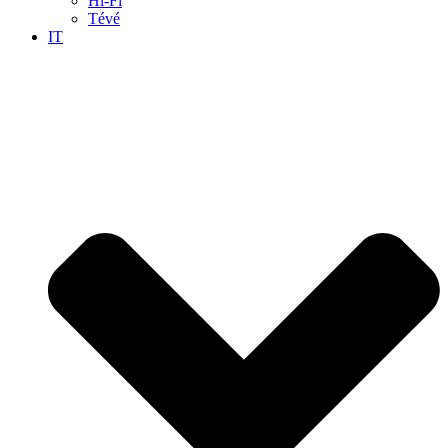
Hi-Fi
Tévé
IT