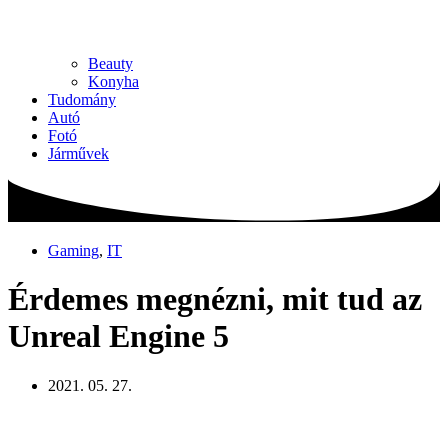
Beauty
Konyha
Tudomány
Autó
Fotó
Járművek
Gaming
,
IT
Érdemes megnézni, mit tud az
Unreal Engine 5
2021. 05. 27.