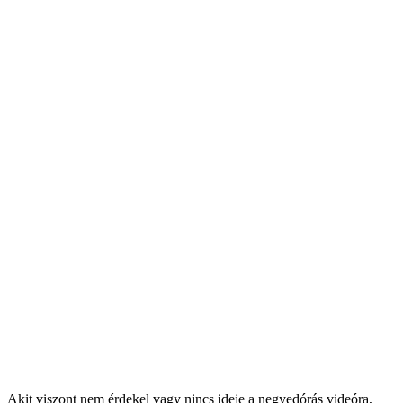
Akit viszont nem érdekel vagy nincs ideje a negyedórás videóra,