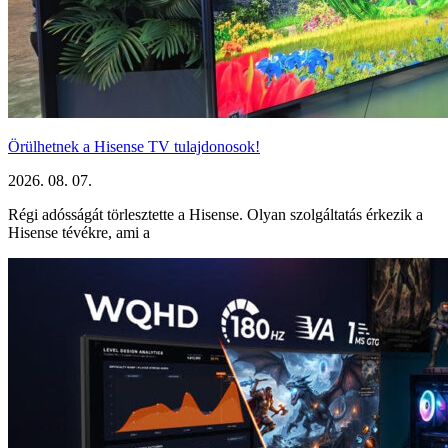
Örülhetnek a Hisense TV tulajdonosok!
2026. 08. 07.
Régi adósságát törlesztette a Hisense. Olyan szolgáltatás érkezik a
Hisense tévékre, ami a