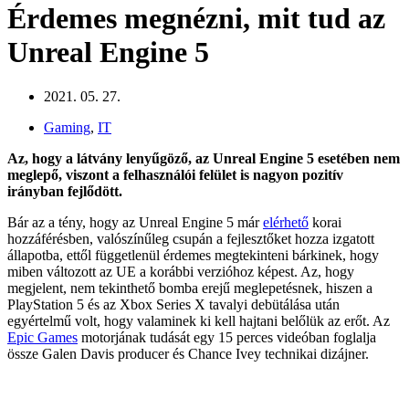
Érdemes megnézni, mit tud az
Unreal Engine 5
2021. 05. 27.
Gaming
,
IT
Az, hogy a látvány lenyűgöző, az Unreal Engine 5 esetében nem
meglepő, viszont a felhasználói felület is nagyon pozitív
irányban fejlődött.
Bár az a tény, hogy az Unreal Engine 5 már
elérhető
korai
hozzáférésben, valószínűleg csupán a fejlesztőket hozza izgatott
állapotba, ettől függetlenül érdemes megtekinteni bárkinek, hogy
miben változott az UE a korábbi verzióhoz képest. Az, hogy
megjelent, nem tekinthető bomba erejű meglepetésnek, hiszen a
PlayStation 5 és az Xbox Series X tavalyi debütálása után
egyértelmű volt, hogy valaminek ki kell hajtani belőlük az erőt. Az
Epic Games
motorjának tudását egy 15 perces videóban foglalja
össze Galen Davis producer és Chance Ivey technikai dizájner.