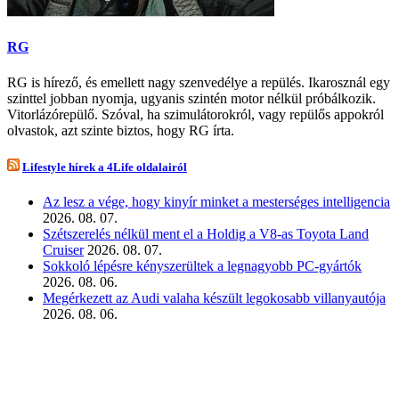
RG
RG is hírező, és emellett nagy szenvedélye a repülés. Ikarosznál egy
szinttel jobban nyomja, ugyanis szintén motor nélkül próbálkozik.
Vitorlázórepülő. Szóval, ha szimulátorokról, vagy repülős appokról
olvastok, azt szinte biztos, hogy RG írta.
Lifestyle hírek a 4Life oldalairól
Az lesz a vége, hogy kinyír minket a mesterséges intelligencia
2026. 08. 07.
Szétszerelés nélkül ment el a Holdig a V8-as Toyota Land
Cruiser
2026. 08. 07.
Sokkoló lépésre kényszerültek a legnagyobb PC-gyártók
2026. 08. 06.
Megérkezett az Audi valaha készült legokosabb villanyautója
2026. 08. 06.