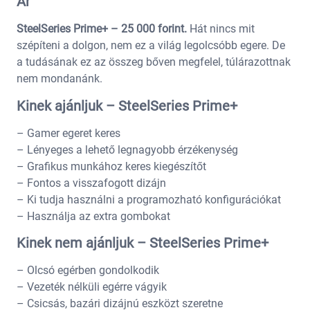
Ár
SteelSeries Prime+ – 25 000 forint.
Hát nincs mit
szépíteni a dolgon, nem ez a világ legolcsóbb egere. De
a tudásának ez az összeg bőven megfelel, túlárazottnak
nem mondanánk.
Kinek ajánljuk – SteelSeries Prime+
– Gamer egeret keres
– Lényeges a lehető legnagyobb érzékenység
– Grafikus munkához keres kiegészítőt
– Fontos a visszafogott dizájn
– Ki tudja használni a programozható konfigurációkat
– Használja az extra gombokat
Kinek nem ajánljuk – SteelSeries Prime+
– Olcsó egérben gondolkodik
– Vezeték nélküli egérre vágyik
– Csicsás, bazári dizájnú eszközt szeretne