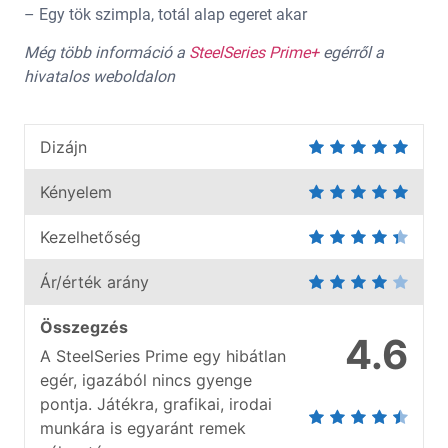
– Egy tök szimpla, totál alap egeret akar
Még több információ a
SteelSeries Prime+
egérről a
hivatalos weboldalon
Dizájn
Kényelem
Kezelhetőség
Ár/érték arány
Összegzés
4.6
A SteelSeries Prime egy hibátlan
egér, igazából nincs gyenge
pontja. Játékra, grafikai, irodai
munkára is egyaránt remek