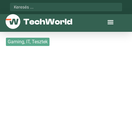
Gaming
,
IT
,
Tesztek
SteelSeries Prime+:
Imhol az egér, amit ki
fogunk sorsolni!
2021. 08. 20.