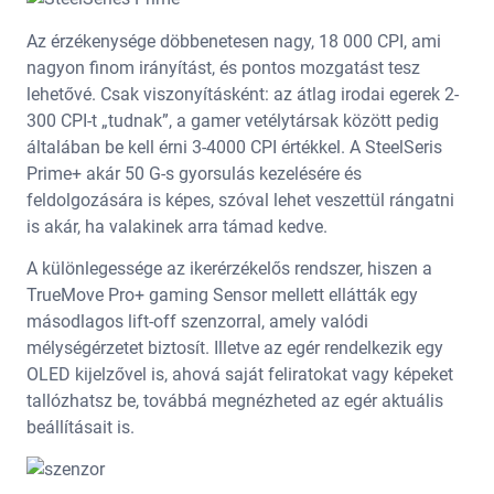
Az érzékenysége döbbenetesen nagy, 18 000 CPI, ami
nagyon finom irányítást, és pontos mozgatást tesz
lehetővé. Csak viszonyításként: az átlag irodai egerek 2-
300 CPI-t „tudnak”, a gamer vetélytársak között pedig
általában be kell érni 3-4000 CPI értékkel. A SteelSeris
Prime+ akár 50 G-s gyorsulás kezelésére és
feldolgozására is képes, szóval lehet veszettül rángatni
is akár, ha valakinek arra támad kedve.
A különlegessége az ikerérzékelős rendszer, hiszen a
TrueMove Pro+ gaming Sensor mellett ellátták egy
másodlagos lift-off szenzorral, amely valódi
mélységérzetet biztosít. Illetve az egér rendelkezik egy
OLED kijelzővel is, ahová saját feliratokat vagy képeket
tallózhatsz be, továbbá megnézheted az egér aktuális
beállításait is.