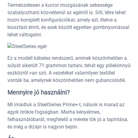
Természetesen a kurzor mozgásának sebessége
szabályozható közvetlenül az egérről is. Sőt, létre lehet
hozni komplett konfigurációkat, amely ezt, illetve a
kiosztást érinti, és ezek között egyetlen gombnyomással
lehet váltogatni.
Ez a modell kábeles rendszerű, aminek köszönhetően a
súlyát sikerült 71 grammon tartani, tehát egy pillekönnyű
eszközről van szó. A vezetéket valamilyen textillel
vonták be, amelynek köszönhetően nem gubancolódik.
Mennyire jó használni?
Mi imádtuk a SteelSeries Prime+-t, nálunk is marad az
egyik örökre fogságban. Marha kényelmes,
felhasználóbarát, megfelelő a mérete tök jó a tapintása,
és még a dizájn is nagyon bejön.