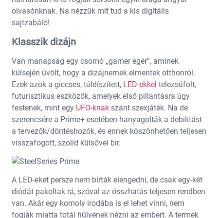
olvasónknak. Na nézzük mit tud a kis digitális
sajtzabáló!
Klasszik dizájn
Van manapság egy csomó „gamer egér”, aminek
külsején üvölt, hogy a dizájnernek elmentek otthonról.
Ezek azok a giccses, túldíszített,
LED-ekkel
telezsúfolt,
futurisztikus eszközök, amelyek első pillantásra úgy
festenek, mint egy
UFO-knak
szánt szexjáték. Na de
szerencsére a Prime+ esetében hanyagolták a debilitást
a tervezők/döntéshozók, és ennek köszönhetően teljesen
visszafogott, szolid külsővel bír.
A LED-eket persze nem bírták elengedni, de csak egy-két
diódát pakoltak rá, szóval az összhatás teljesen rendben
van. Akár egy komoly irodába is el lehet vinni, nem
fogják miatta totál hülyének nézni az embert. A termék