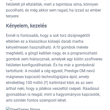
felületét jól eltalálták, mert a tapintása síma, könnyen
pucolható, és még akkor sem ragad, ha izzad az ember
tenyere.
Kényelem, kezelés
Ennél is fontosabb, hogy a sok torz dizájnegértől
eltérően ez a klasszikus külsejű darab marha
kényelmesen használható. A fő gombok mérete
megfelelő, a görgő kellően nagy, és a programozható
gombok sem hiányoznak, amelyek egy külön szoftveres
felületen konfigurálhatóak. És ha már a gomboknál
tartottunk: A modell a cég egyedi, Prestige OM nevű
mágneses kapcsoló technológiájára épül, amely
elméletileg 100 millió (!!) kattintást kibír, és az sem
árthat neki, hogy a játékos veszettül csépeli. Ráadásul
gyorsabban is reagál, mint a hagyományos kapcsolók,
ami szintén fontos szempont lehet.