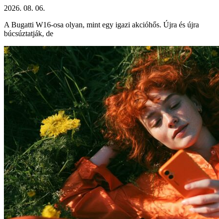
2026. 08. 06.
A Bugatti W16-osa olyan, mint egy igazi akcióhős. Újra és újra
búcsúztatják, de