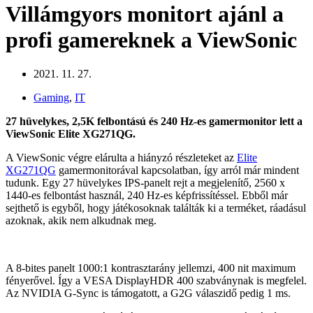
Villámgyors monitort ajánl a
profi gamereknek a ViewSonic
2021. 11. 27.
Gaming
,
IT
27 hüvelykes, 2,5K felbontású és 240 Hz-es gamermonitor lett a
ViewSonic Elite XG271QG.
A ViewSonic végre elárulta a hiányzó részleteket az
Elite
XG271QG
gamermonitorával kapcsolatban, így arról már mindent
tudunk. Egy 27 hüvelykes IPS-panelt rejt a megjelenítő, 2560 x
1440-es felbontást használ, 240 Hz-es képfrissítéssel. Ebből már
sejthető is egyből, hogy játékosoknak találták ki a terméket, ráadásul
azoknak, akik nem alkudnak meg.
A 8-bites panelt 1000:1 kontrasztarány jellemzi, 400 nit maximum
fényerővel. Így a VESA DisplayHDR 400 szabványnak is megfelel.
Az NVIDIA G-Sync is támogatott, a G2G válaszidő pedig 1 ms.