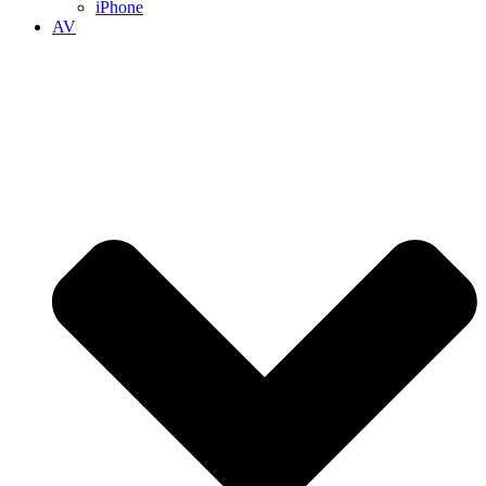
iPhone
AV