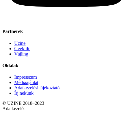
Partnerek
Uzine
Geeklife
Vájling
Oldalak
Impresszum
Médiaajánlat
Adatkezelési tájékoztató
Írj nekünk
© UZINE 2018–2023
Adatkezelés