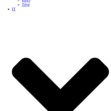
Hi-Fi
Tévé
IT