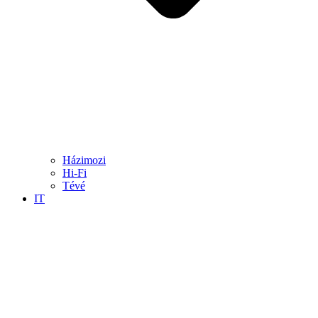
Házimozi
Hi-Fi
Tévé
IT