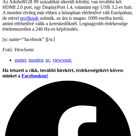
Az AdobeRGB 99 százalékát sikerült lefedni, van továbbá két
HDMI 2.0 port, egy DisplayPort 1.4, valamint egy USB 3.2-es hub.
A monitor elvileg már ebben a hónapban elérhetővé vált Európában,
de mivel
profiknak
szánták, az ára is magas: 1099 euróba kerül,
amint elérhetővé válik a kereskedőknél. Legnagyobb érdekessége
értelemszerűen a 240 Hz-es képfrissítés.
[sc name=”facebook” ][/sc]
Fotó: ViewSonic
gamer
,
monitor
,
pc
,
viewsonic
Ha tetszett a cikk, további hírekért, érdekességekért kövess
minket a
Facebookon!