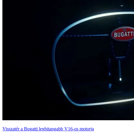
Visszatér a Bugatti legbitangabb V16-os motorja