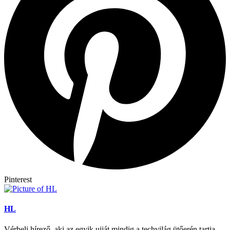
Pinterest
HL
Vérbeli hírező, aki az egyik ujját mindig a techvilág ütőerén tartja.