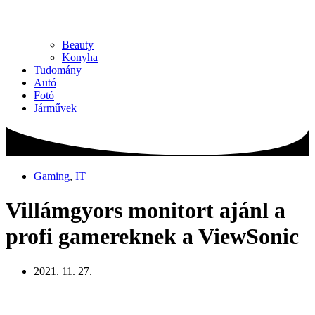
Beauty
Konyha
Tudomány
Autó
Fotó
Járművek
Gaming
,
IT
Villámgyors monitort ajánl a
profi gamereknek a ViewSonic
2021. 11. 27.