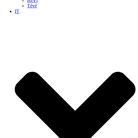
Hi-Fi
Tévé
IT