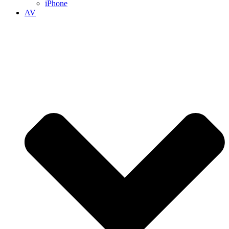
iPhone
AV