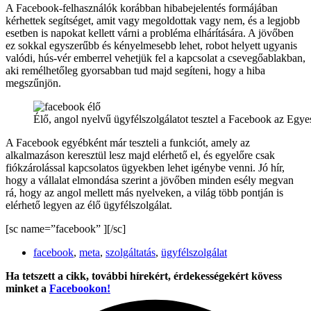
A Facebook-felhasználók korábban hibabejelentés formájában
kérhettek segítséget, amit vagy megoldottak vagy nem, és a legjobb
esetben is napokat kellett várni a probléma elhárítására. A jövőben
ez sokkal egyszerűbb és kényelmesebb lehet, robot helyett ugyanis
valódi, hús-vér emberrel vehetjük fel a kapcsolat a csevegőablakban,
aki remélhetőleg gyorsabban tud majd segíteni, hogy a hiba
megszűnjön.
Élő, angol nyelvű ügyfélszolgálatot tesztel a Facebook az Egy
A Facebook egyébként már teszteli a funkciót, amely az
alkalmazáson keresztül lesz majd elérhető el, és egyelőre csak
fiókzárolással kapcsolatos ügyekben lehet igénybe venni. Jó hír,
hogy a vállalat elmondása szerint a jövőben minden esély megvan
rá, hogy az angol mellett más nyelveken, a világ több pontján is
elérhető legyen az élő ügyfélszolgálat.
[sc name=”facebook” ][/sc]
facebook
,
meta
,
szolgáltatás
,
ügyfélszolgálat
Ha tetszett a cikk, további hírekért, érdekességekért kövess
minket a
Facebookon!