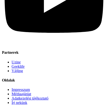
Partnerek
Uzine
Geeklife
Vájling
Oldalak
Impresszum
Médiaajánlat
Adatkezelési tájékoztató
Írj nekünk