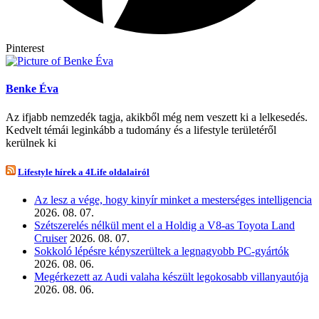
Pinterest
Benke Éva
Az ifjabb nemzedék tagja, akikből még nem veszett ki a lelkesedés.
Kedvelt témái leginkább a tudomány és a lifestyle területéről
kerülnek ki
Lifestyle hírek a 4Life oldalairól
Az lesz a vége, hogy kinyír minket a mesterséges intelligencia
2026. 08. 07.
Szétszerelés nélkül ment el a Holdig a V8-as Toyota Land
Cruiser
2026. 08. 07.
Sokkoló lépésre kényszerültek a legnagyobb PC-gyártók
2026. 08. 06.
Megérkezett az Audi valaha készült legokosabb villanyautója
2026. 08. 06.