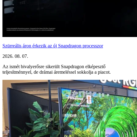
Szürreális áron érkezik az új Snapdragon processzor
2026. 08. 07.
Az ismét bivalyerősre sikerült Snapdragon elképesztő
teljesítménnyel, de drámai áremeléssel sokkolja a piacot.