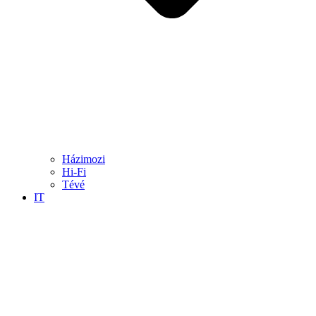
Házimozi
Hi-Fi
Tévé
IT