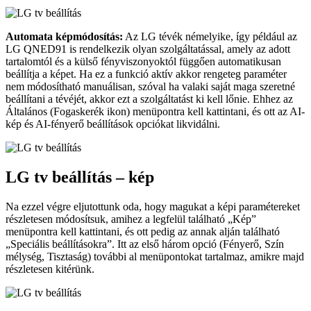
Automata képmódosítás:
Az LG tévék némelyike, így például az
LG QNED91 is rendelkezik olyan szolgáltatással, amely az adott
tartalomtól és a külső fényviszonyoktól függően automatikusan
beállítja a képet. Ha ez a funkció aktív akkor rengeteg paraméter
nem módosítható manuálisan, szóval ha valaki saját maga szeretné
beállítani a tévéjét, akkor ezt a szolgáltatást ki kell lőnie. Ehhez az
Általános (Fogaskerék ikon) menüpontra kell kattintani, és ott az AI-
kép és AI-fényerő beállítások opciókat likvidálni.
LG tv beállítás – kép
Na ezzel végre eljutottunk oda, hogy magukat a képi paramétereket
részletesen módosítsuk, amihez a legfelül található „Kép”
menüpontra kell kattintani, és ott pedig az annak alján található
„Speciális beállításokra”. Itt az első három opció (Fényerő, Szín
mélység, Tisztaság) további al menüpontokat tartalmaz, amikre majd
részletesen kitérünk.