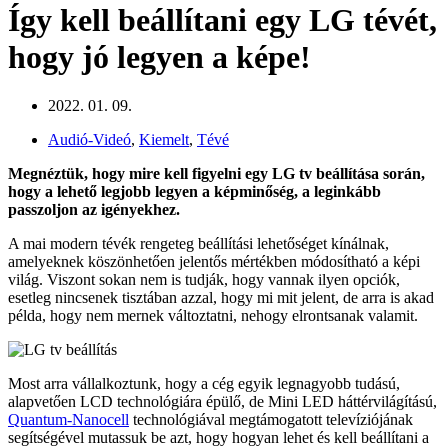
Így kell beállítani egy LG tévét,
hogy jó legyen a képe!
2022. 01. 09.
Audió-Videó
,
Kiemelt
,
Tévé
Megnéztük, hogy mire kell figyelni egy LG tv beállítása során,
hogy a lehető legjobb legyen a képminőség, a leginkább
passzoljon az igényekhez.
A mai modern tévék rengeteg beállítási lehetőséget kínálnak,
amelyeknek köszönhetően jelentős mértékben módosítható a képi
világ. Viszont sokan nem is tudják, hogy vannak ilyen opciók,
esetleg nincsenek tisztában azzal, hogy mi mit jelent, de arra is akad
példa, hogy nem mernek változtatni, nehogy elrontsanak valamit.
Most arra vállalkoztunk, hogy a cég egyik legnagyobb tudású,
alapvetően LCD technológiára épülő, de Mini LED háttérvilágítású,
Quantum-Nanocell
technológiával megtámogatott televíziójának
segítségével mutassuk be azt, hogy hogyan lehet és kell beállítani a