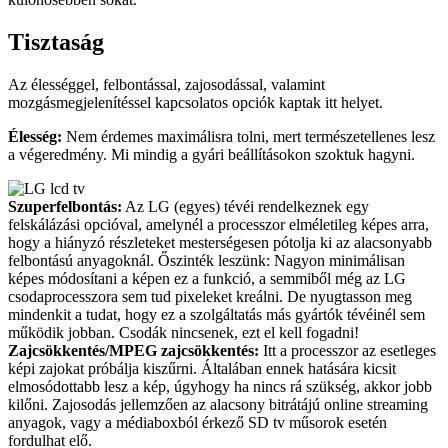
Tisztaság
Az élességgel, felbontással, zajosodással, valamint
mozgásmegjelenítéssel kapcsolatos opciók kaptak itt helyet.
Élesség:
Nem érdemes maximálisra tolni, mert természetellenes lesz
a végeredmény. Mi mindig a gyári beállításokon szoktuk hagyni.
Szuperfelbontás:
Az LG (egyes) tévéi rendelkeznek egy
felskálázási opcióval, amelynél a processzor elméletileg képes arra,
hogy a hiányzó részleteket mesterségesen pótolja ki az alacsonyabb
felbontású anyagoknál. Őszinték leszünk: Nagyon minimálisan
képes módosítani a képen ez a funkció, a semmiből még az LG
csodaprocesszora sem tud pixeleket kreálni. De nyugtasson meg
mindenkit a tudat, hogy ez a szolgáltatás más gyártók tévéinél sem
működik jobban. Csodák nincsenek, ezt el kell fogadni!
Zajcsökkentés/MPEG zajcsökkentés:
Itt a processzor az esetleges
képi zajokat próbálja kiszűrni. Általában ennek hatására kicsit
elmosódottabb lesz a kép, úgyhogy ha nincs rá szükség, akkor jobb
kilőni. Zajosodás jellemzően az alacsony bitrátájú online streaming
anyagok, vagy a médiaboxból érkező SD tv műsorok esetén
fordulhat elő.