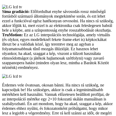
Sima gradiáció:
Előfordulhat enyhe sávosodás rossz minőségű
forrásból származó állományok megtekintése során, és ezt lehet
ezzel a funkcióval egész hatékonyan orvosolni. Ha nincs rá szükség,
akkor lőjjük ki, mert ezzel is az elektronika csak feleslegesen babrál
bele a képbe, ami a színpontosság enyhe rosszabbodását okozhatja.
TruMotion:
Ez az LG interpolációs technológiája, amely virtuális
(és olykor, egyes modelleknél fekete frame-eket is) képkockákat
illeszt be a valódiak közé, így teremtve meg az agyban a
folyamatosabbnak tűnő mozgás illúzióját. Ez hasznos lehet
olyankor, ha akad, szaggat a kép, viszont a túlzott használata
elmosódottságot (a játékok hajlamosak szétfolyni) vagy zavaró
szappanopera hatást (minden olyan lesz, mintha a Barátok Köztöt
néznénk) eredményez.
Érdemes vele óvatosan, okosan bánni. Ha nincs rá szükség, ne
kapcsoljuk be! Ha szükséges, akkor is csak a legminimálisabb
mértékben kell használni. Vannak előzetesen beállított profiljai, de
az interpoláció mértéke egy 2×10 fokozatú skálán manuálisan is
szabályozható. Én azt mondom, hogy ha akad, szaggat a kép, akkor
érdemes ehhez nyúlni, és fokozatonként próbálgatni, hogy mikor
lesz a legjobb a végeredmény. Erre rá kell szánni az időt, de megéri