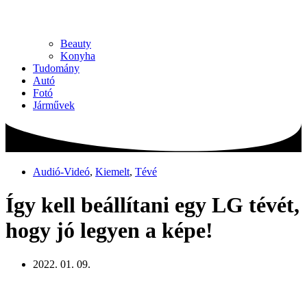
Beauty
Konyha
Tudomány
Autó
Fotó
Járművek
Audió-Videó
,
Kiemelt
,
Tévé
Így kell beállítani egy LG tévét,
hogy jó legyen a képe!
2022. 01. 09.