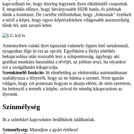
kapcsolható be, hogy tényleg legyenek ilyen elkülönülő csoportok.
E megoldás előnye, hogy látványosabb HDR hatás, és jobbnak
tűnik a kontraszt. De cserébe előfordulhat, hogy „foltosnak” érzékeli
a néző a képet, hogy egyes képrészleteken világosabb auraszerűség
tűnik fel, ami zavaró lehet.
Amennyiben valaki ilyet tapasztal valamely éppen futó tartalomnál,
nyugodtan lőjje ki ezt az opciót. Egyébként a Helyi sötétítés
bekapcsolása után rosszabb lesz a színpontosság, úgyhogy aki
grafikai munkára használná a tévéjét, az jobban teszi, ha olyankor
ezt a szolgáltatást kikapcsolja.
Szemkímélő funkció:
Itt elméletileg az elektronika automatikusan
szabályozza a fényerőt, hogy az ne bántsa a szemet. Nem igazán
világos, hogy ezt pontosan hogyan is akarja elérni, de nem szeretem,
ha belenyúl a termék a képbe, szóval én mindig kikapcsolom az
ilyesmit.
Színmélység
Itt a színekkel kapcsolatos beállítások találhatóak.
Színmélység:
Maradjon a gyári értéken!