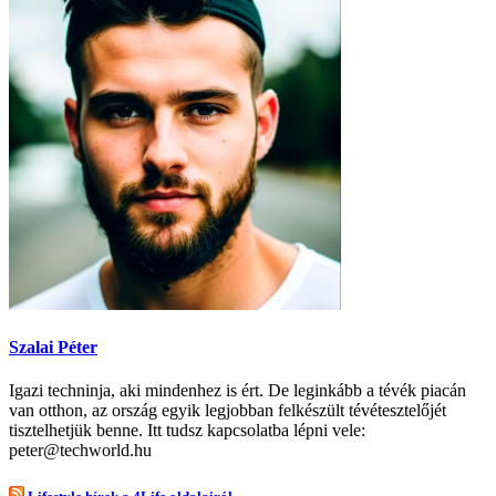
Szalai Péter
Igazi techninja, aki mindenhez is ért. De leginkább a tévék piacán
van otthon, az ország egyik legjobban felkészült tévétesztelőjét
tisztelhetjük benne. Itt tudsz kapcsolatba lépni vele:
peter@techworld.hu