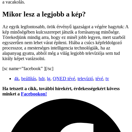
a vacakolás.
Mikor lesz a legjobb a kép?
Az egyik legfontosabb, örök érvényű igazságot a végére hagytuk: A
kép minőségében kulcsszerepet játszik a forrásanyag minősége.
Törekedjünk mindig arra, hogy ez minél jobb legyen, mert szarból
egyszerűen nem lehet várat építeni. Hiába a csúcs képfeldolgozó
processzor, a mesterséges intelligencia technológiák, ha az
alapanyag gyatra, abból még a világ legjobb televíziója sem tud
király képet varázsolni.
[sc name=”facebook” ][/sc]
4k
,
beállítás
,
hdr
,
lg
,
QNED tévé
,
televízió
,
tévé
,
tv
Ha tetszett a cikk, további hírekért, érdekességekért kövess
minket a
Facebookon!