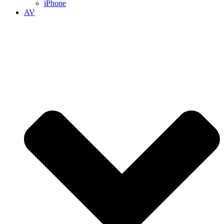
iPhone
AV