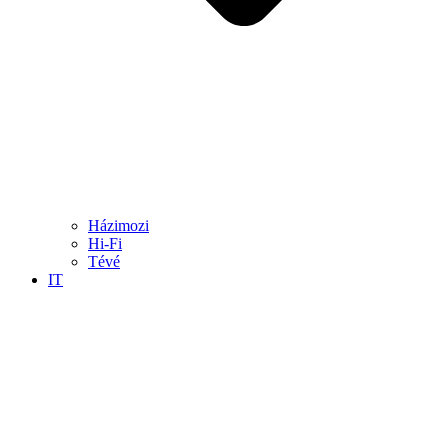
Házimozi
Hi-Fi
Tévé
IT