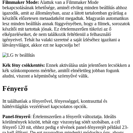
Filmmaker Mode:
Alattuk van a Filmmaker Mode
bekapcsolásának lehetősége, aminél elvileg minden beállítás ahhoz
igazodik, amit az állományban, azaz a látott tartalomban gyárilag a
készítők előzetesen metaadatként megadtak. Magyarán automatikus
lesz minden beállítás annak függvényében, hogy a filmek, sorozatok
készítői mit tartottak jónak. Ez értelemszerűen tükrözi az ő
elképzeléseiket, de nem találkozik feltétlenül a felhasználó
igényeivel. Tehát ha valaki szeretné a saját ízléséhez igazítani a
látványvilágot, akkor ezt ne kapcsolja be!
Kék fény csökkentés:
Ennek aktiválása után jelentősen lecsökken a
kék színkomponens mértéke, amitől elméletileg jobban fogunk
aludni, viszont a képminőség szörnyűvé válik.
Fényerő
Itt találhatóak a fényerővel, fényességgel, kontraszttal és
háttérvilágítás vezérléssel kapcsolatos opciók.
Panel-fényerő
: Értelemszerűen a fényerőt változtatja. Ideális
körülmények között, tehát egy viszonylag sötét szobában, a cél
fényerő 120 nit, ehhez pedig e tévének panel-fényerejét például 23-
ra kell állítani. De ezt nyugodtan mindenki módosítsa úgy, ahogy