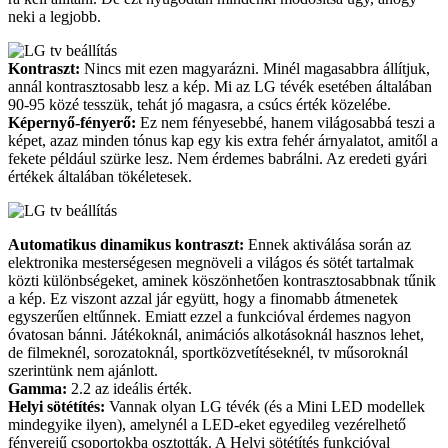
neki a legjobb.
Kontraszt:
Nincs mit ezen magyarázni. Minél magasabbra állítjuk,
annál kontrasztosabb lesz a kép. Mi az LG tévék esetében általában
90-95 közé tesszük, tehát jó magasra, a csúcs érték közelébe.
Képernyő-fényerő:
Ez nem fényesebbé, hanem világosabbá teszi a
képet, azaz minden tónus kap egy kis extra fehér árnyalatot, amitől a
fekete például szürke lesz. Nem érdemes babrálni. Az eredeti gyári
értékek általában tökéletesek.
Automatikus dinamikus kontraszt:
Ennek aktiválása során az
elektronika mesterségesen megnöveli a világos és sötét tartalmak
közti különbségeket, aminek köszönhetően kontrasztosabbnak tűnik
a kép. Ez viszont azzal jár együtt, hogy a finomabb átmenetek
egyszerűen eltűnnek. Emiatt ezzel a funkcióval érdemes nagyon
óvatosan bánni. Játékoknál, animációs alkotásoknál hasznos lehet,
de filmeknél, sorozatoknál, sportközvetítéseknél, tv műsoroknál
szerintünk nem ajánlott.
Gamma:
2.2 az ideális érték.
Helyi sötétítés:
Vannak olyan LG tévék (és a Mini LED modellek
mindegyike ilyen), amelynél a LED-eket egyedileg vezérelhető
fényerejű csoportokba osztották. A Helyi sötétítés funkcióval