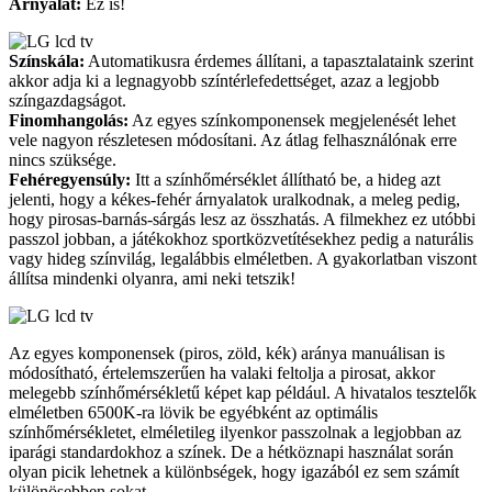
Árnyalat:
Ez is!
Színskála:
Automatikusra érdemes állítani, a tapasztalataink szerint
akkor adja ki a legnagyobb színtérlefedettséget, azaz a legjobb
színgazdagságot.
Finomhangolás:
Az egyes színkomponensek megjelenését lehet
vele nagyon részletesen módosítani. Az átlag felhasználónak erre
nincs szüksége.
Fehéregyensúly:
Itt a színhőmérséklet állítható be, a hideg azt
jelenti, hogy a kékes-fehér árnyalatok uralkodnak, a meleg pedig,
hogy pirosas-barnás-sárgás lesz az összhatás. A filmekhez ez utóbbi
passzol jobban, a játékokhoz sportközvetítésekhez pedig a naturális
vagy hideg színvilág, legalábbis elméletben. A gyakorlatban viszont
állítsa mindenki olyanra, ami neki tetszik!
Az egyes komponensek (piros, zöld, kék) aránya manuálisan is
módosítható, értelemszerűen ha valaki feltolja a pirosat, akkor
melegebb színhőmérsékletű képet kap például. A hivatalos tesztelők
elméletben 6500K-ra lövik be egyébként az optimális
színhőmérsékletet, elméletileg ilyenkor passzolnak a legjobban az
iparági standardokhoz a színek. De a hétköznapi használat során
olyan picik lehetnek a különbségek, hogy igazából ez sem számít
különösebben sokat.