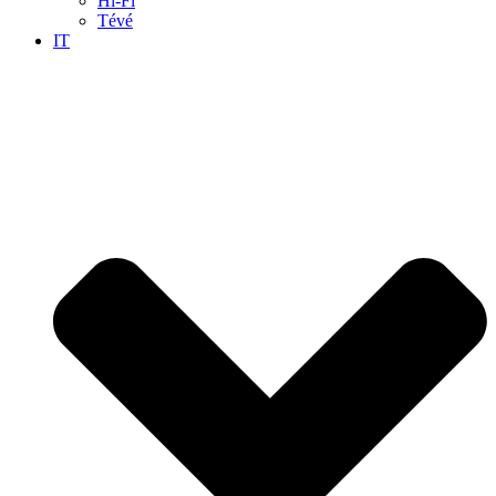
Hi-Fi
Tévé
IT