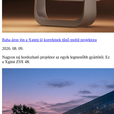
Baba áron jön a Xgimi új korrektnek tűnő mobil projektora
2026. 08. 09.
Nagyon raj hordozható projektor az egyik legmenőbb gyártótól. Ez
a Xgimi Z9X 4K