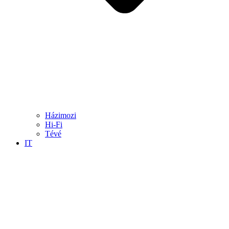
Házimozi
Hi-Fi
Tévé
IT