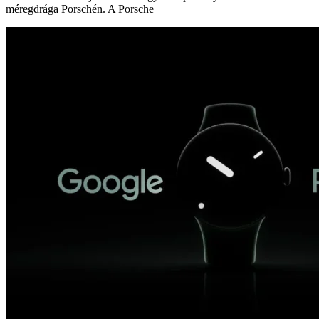
méregdrága Porschén. A Porsche