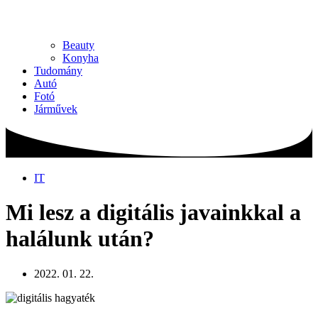
Beauty
Konyha
Tudomány
Autó
Fotó
Járművek
IT
Mi lesz a digitális javainkkal a
halálunk után?
2022. 01. 22.