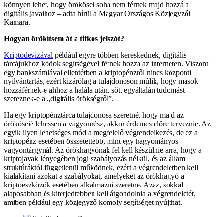
könnyen lehet, hogy örökösei soha nem férnek majd hozzá a
digitális javaihoz – adta hírül a Magyar Országos Közjegyzői
Kamara.
Hogyan örökítsem át a titkos jelszót?
Kriptodevizával
például egyre többen kereskednek, digitális
tárcájukhoz kódok segítségével férnek hozzá az interneten. Viszont
egy bankszámlával ellentétben a kriptopénzről nincs központi
nyilvántartás, ezért kizárólag a tulajdonoson múlik, hogy mások
hozzáférnek-e ahhoz a halála után, sőt, egyáltalán tudomást
szereznek-e a „digitális örökségről”.
Ha egy kriptopénztárca tulajdonosa szeretné, hogy majd az
örököseié lehessen a vagyonrész, akkor érdemes előre terveznie. Az
egyik ilyen lehetséges mód a megfelelő végrendelkezés, de ez a
kriptopénz esetében összetettebb, mint egy hagyományos
vagyontárgynál. Az örökhagyónak fel kell készülnie arra, hogy a
kriptojavak lényegében jogi szabályozás nélkül, és az állami
struktúráktól függetlenül működnek, ezért a végrendeletben kell
kialakítani azokat a szabályokat, amelyeket az örökhagyó a
kriptoeszközök esetében alkalmazni szeretne. Azaz, sokkal
alaposabban és kiterjedtebben kell átgondolnia a végrendeletét,
amiben például egy közjegyző komoly segítséget nyújthat.