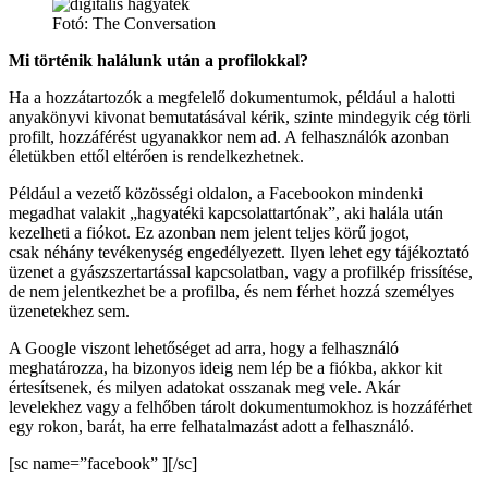
Fotó: The Conversation
Mi történik halálunk után a profilokkal?
Ha a hozzátartozók a megfelelő dokumentumok, például a halotti
anyakönyvi kivonat bemutatásával kérik, szinte mindegyik cég törli
profilt, hozzáférést ugyanakkor nem ad. A felhasználók azonban
életükben ettől eltérően is rendelkezhetnek.
Például a vezető közösségi oldalon, a Facebookon mindenki
megadhat valakit „hagyatéki kapcsolattartónak”, aki halála után
kezelheti a fiókot. Ez azonban nem jelent teljes körű jogot,
csak néhány tevékenység engedélyezett. Ilyen lehet egy tájékoztató
üzenet a gyászszertartással kapcsolatban, vagy a profilkép frissítése,
de nem jelentkezhet be a profilba, és nem férhet hozzá személyes
üzenetekhez sem.
A Google viszont lehetőséget ad arra, hogy a felhasználó
meghatározza, ha bizonyos ideig nem lép be a fiókba, akkor kit
értesítsenek, és milyen adatokat osszanak meg vele. Akár
levelekhez vagy a felhőben tárolt dokumentumokhoz is hozzáférhet
egy rokon, barát, ha erre felhatalmazást adott a felhasználó.
[sc name=”facebook” ][/sc]