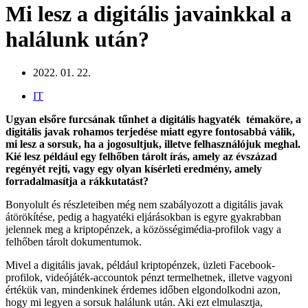
Mi lesz a digitális javainkkal a
halálunk után?
2022. 01. 22.
IT
Ugyan elsőre furcsának tűnhet a digitális hagyaték témaköre, a
digitális javak rohamos terjedése miatt egyre fontosabbá válik,
mi lesz a sorsuk, ha a jogosultjuk, illetve felhasználójuk meghal.
Kié lesz például egy felhőben tárolt írás, amely az évszázad
regényét rejti, vagy egy olyan kísérleti eredmény, amely
forradalmasítja a rákkutatást?
Bonyolult és részleteiben még nem szabályozott a digitális javak
átörökítése, pedig a hagyatéki eljárásokban is egyre gyakrabban
jelennek meg a kriptopénzek, a közösségimédia-profilok vagy a
felhőben tárolt dokumentumok.
Mivel a digitális javak, például kriptopénzek, üzleti Facebook-
profilok, videójáték-accountok pénzt termelhetnek, illetve vagyoni
értékük van, mindenkinek érdemes időben elgondolkodni azon,
hogy mi legyen a sorsuk halálunk után. Aki ezt elmulasztja,