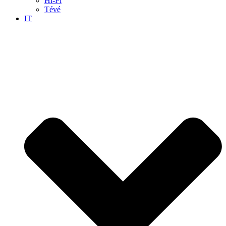
Hi-Fi
Tévé
IT