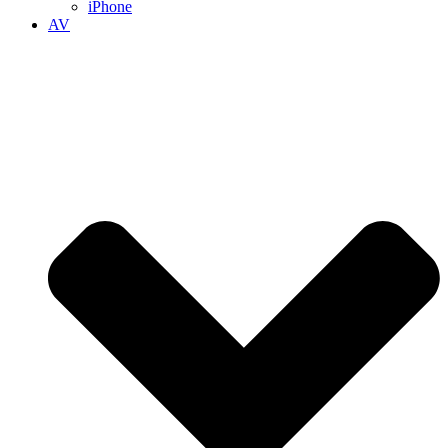
iPhone
AV