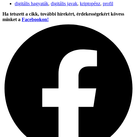
digitális hagyaták
,
digitális javak
,
kriptopénz
,
profil
Ha tetszett a cikk, további hírekért, érdekességekért kövess
minket a
Facebookon!