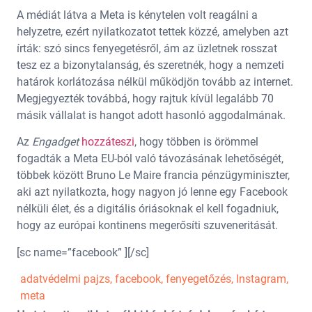
A médiát látva a Meta is kénytelen volt reagálni a
helyzetre, ezért nyilatkozatot tettek közzé, amelyben azt
írták: szó sincs fenyegetésről, ám az üzletnek rosszat
tesz ez a bizonytalanság, és szeretnék, hogy a nemzeti
határok korlátozása nélkül működjön tovább az internet.
Megjegyezték továbbá, hogy rajtuk kívül legalább 70
másik vállalat is hangot adott hasonló aggodalmának.
Az
Engadget
hozzáteszi
, hogy többen is örömmel
fogadták a Meta EU-ból való távozásának lehetőségét,
többek között Bruno Le Maire francia pénzügyminiszter,
aki azt nyilatkozta, hogy nagyon jó lenne egy Facebook
nélküli élet, és a digitális óriásoknak el kell fogadniuk,
hogy az európai kontinens megerősíti szuveneritását.
[sc name=”facebook” ][/sc]
adatvédelmi pajzs
,
facebook
,
fenyegetőzés
,
Instagram
,
meta