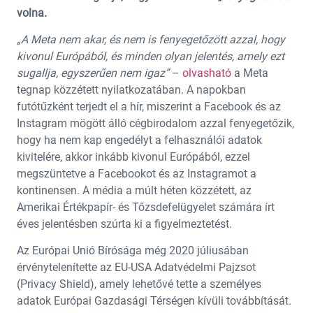
volna.
„A Meta nem akar, és nem is fenyegetőzött azzal, hogy
kivonul Európából, és minden olyan jelentés, amely ezt
sugallja, egyszerűen nem igaz”
–
olvasható
a Meta
tegnap közzétett nyilatkozatában. A napokban
futótűzként terjedt el a hír, miszerint a Facebook és az
Instagram mögött álló cégbirodalom azzal fenyegetőzik,
hogy ha nem kap engedélyt a felhasználói adatok
kivitelére, akkor inkább kivonul Európából, ezzel
megszüntetve a Facebookot és az Instagramot a
kontinensen. A média a múlt héten közzétett, az
Amerikai Értékpapír‑ és Tőzsdefelügyelet számára írt
éves jelentésben szúrta ki a figyelmeztetést.
Az Európai Unió Bírósága még 2020 júliusában
érvénytelenítette az EU-USA Adatvédelmi Pajzsot
(Privacy Shield), amely lehetővé tette a személyes
adatok Európai Gazdasági Térségen kívüli továbbítását.