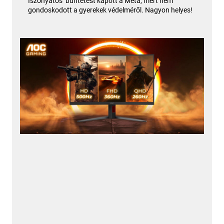
Iszonyatos büntetést kapott a Meta, mert nem
gondoskodott a gyerekek védelméről. Nagyon helyes!