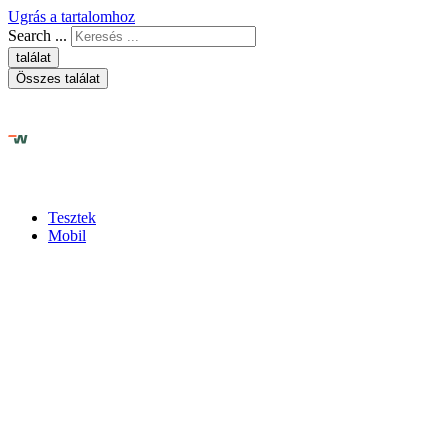
Ugrás a tartalomhoz
Search ...
találat
Összes találat
Tesztek
Mobil