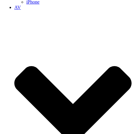
iPhone
AV