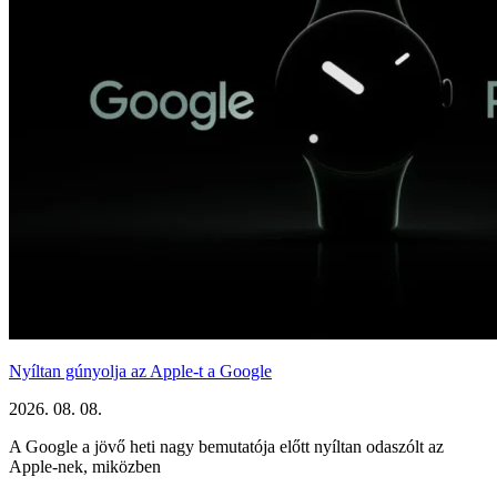
Nyíltan gúnyolja az Apple-t a Google
2026. 08. 08.
A Google a jövő heti nagy bemutatója előtt nyíltan odaszólt az
Apple-nek, miközben