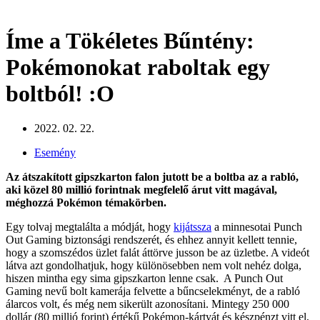
Íme a Tökéletes Bűntény:
Pokémonokat raboltak egy
boltból! :O
2022. 02. 22.
Esemény
Az átszakított gipszkarton falon jutott be a boltba az a rabló,
aki közel 80 millió forintnak megfelelő árut vitt magával,
méghozzá Pokémon témakörben.
Egy tolvaj megtalálta a módját, hogy
kijátssza
a minnesotai Punch
Out Gaming biztonsági rendszerét, és ehhez annyit kellett tennie,
hogy a szomszédos üzlet falát áttörve jusson be az üzletbe. A videót
látva azt gondolhatjuk, hogy különösebben nem volt nehéz dolga,
hiszen mintha egy sima gipszkarton lenne csak. A Punch Out
Gaming nevű bolt kamerája felvette a bűncselekményt, de a rabló
álarcos volt, és még nem sikerült azonosítani. Mintegy 250 000
dollár (80 millió forint) értékű Pokémon-kártyát és készpénzt vitt el,