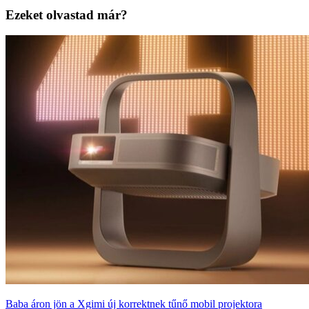
Ezeket olvastad már?
Baba áron jön a Xgimi új korrektnek tűnő mobil projektora