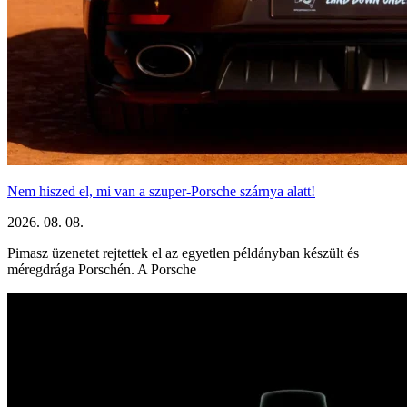
Nem hiszed el, mi van a szuper-Porsche szárnya alatt!
2026. 08. 08.
Pimasz üzenetet rejtettek el az egyetlen példányban készült és
méregdrága Porschén. A Porsche