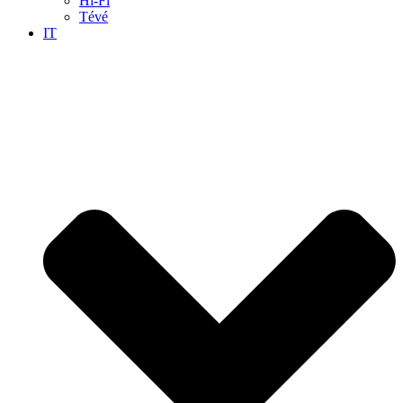
Hi-Fi
Tévé
IT