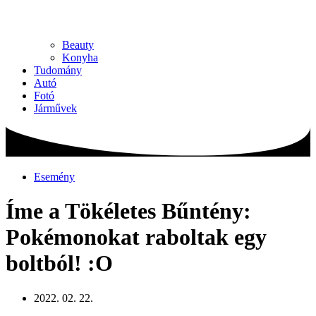
Beauty
Konyha
Tudomány
Autó
Fotó
Járművek
Esemény
Íme a Tökéletes Bűntény:
Pokémonokat raboltak egy
boltból! :O
2022. 02. 22.