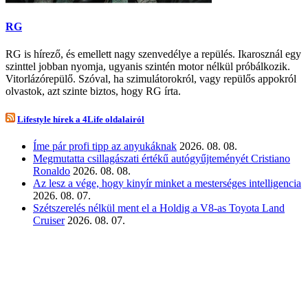
RG
RG is hírező, és emellett nagy szenvedélye a repülés. Ikarosznál egy
szinttel jobban nyomja, ugyanis szintén motor nélkül próbálkozik.
Vitorlázórepülő. Szóval, ha szimulátorokról, vagy repülős appokról
olvastok, azt szinte biztos, hogy RG írta.
Lifestyle hírek a 4Life oldalairól
Íme pár profi tipp az anyukáknak
2026. 08. 08.
Megmutatta csillagászati értékű autógyűjteményét Cristiano
Ronaldo
2026. 08. 08.
Az lesz a vége, hogy kinyír minket a mesterséges intelligencia
2026. 08. 07.
Szétszerelés nélkül ment el a Holdig a V8-as Toyota Land
Cruiser
2026. 08. 07.