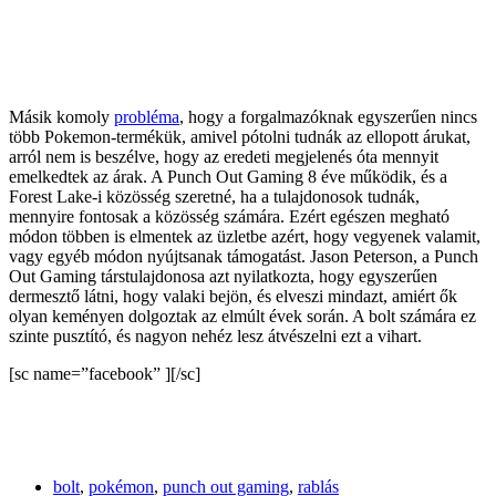
Másik komoly
probléma
, hogy a forgalmazóknak egyszerűen nincs
több Pokemon-termékük, amivel pótolni tudnák az ellopott árukat,
arról nem is beszélve, hogy az eredeti megjelenés óta mennyit
emelkedtek az árak. A Punch Out Gaming 8 éve működik, és a
Forest Lake-i közösség szeretné, ha a tulajdonosok tudnák,
mennyire fontosak a közösség számára. Ezért egészen megható
módon többen is elmentek az üzletbe azért, hogy vegyenek valamit,
vagy egyéb módon nyújtsanak támogatást. Jason Peterson, a Punch
Out Gaming társtulajdonosa azt nyilatkozta, hogy egyszerűen
dermesztő látni, hogy valaki bejön, és elveszi mindazt, amiért ők
olyan keményen dolgoztak az elmúlt évek során. A bolt számára ez
szinte pusztító, és nagyon nehéz lesz átvészelni ezt a vihart.
[sc name=”facebook” ][/sc]
bolt
,
pokémon
,
punch out gaming
,
rablás