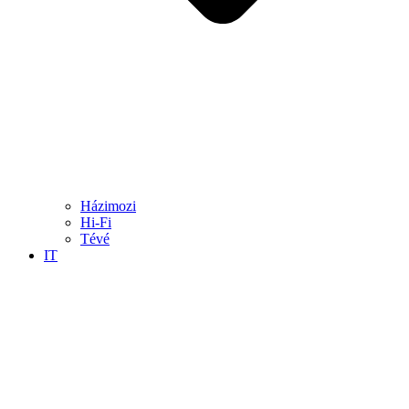
Házimozi
Hi-Fi
Tévé
IT