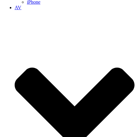
iPhone
AV