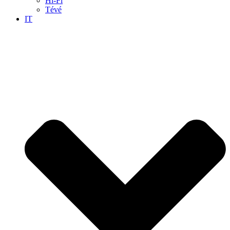
Hi-Fi
Tévé
IT