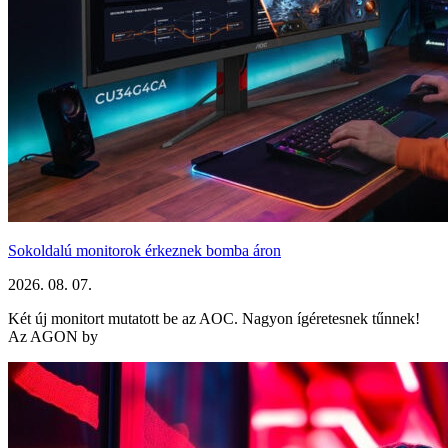
Sokoldalú monitorok érkeznek bomba áron
2026. 08. 07.
Két új monitort mutatott be az AOC. Nagyon ígéretesnek tűnnek!
Az AGON by