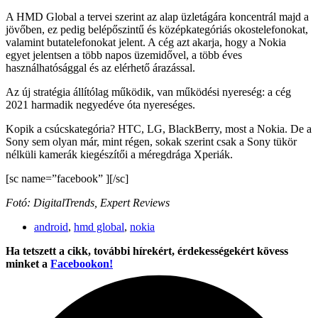
A HMD Global a tervei szerint az alap üzletágára koncentrál majd a
jövőben, ez pedig belépőszintű és középkategóriás okostelefonokat,
valamint butatelefonokat jelent. A cég azt akarja, hogy a Nokia
egyet jelentsen a több napos üzemidővel, a több éves
használhatósággal és az elérhető árazással.
Az új stratégia állítólag működik, van működési nyereség: a cég
2021 harmadik negyedéve óta nyereséges.
Kopik a csúcskategória? HTC, LG, BlackBerry, most a Nokia. De a
Sony sem olyan már, mint régen, sokak szerint csak a Sony tükör
nélküli kamerák kiegészítői a méregdrága Xperiák.
[sc name=”facebook” ][/sc]
Fotó: DigitalTrends, Expert Reviews
android
,
hmd global
,
nokia
Ha tetszett a cikk, további hírekért, érdekességekért kövess
minket a
Facebookon!