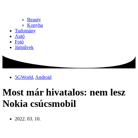
Beauty
Konyha
Tudomány
Autó
Fotó
Járművek
5GWorld
,
Android
Most már hivatalos: nem lesz
Nokia csúcsmobil
2022. 03. 10.