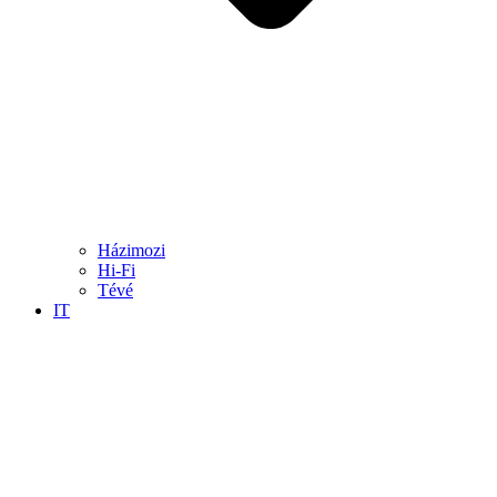
Házimozi
Hi-Fi
Tévé
IT