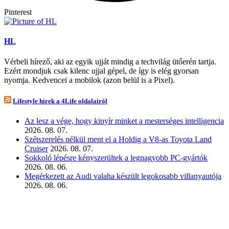
Pinterest
HL
Vérbeli hírező, aki az egyik ujját mindig a techvilág ütőerén tartja.
Ezért mondjuk csak kilenc ujjal gépel, de így is elég gyorsan
nyomja. Kedvencei a mobilok (azon belül is a Pixel).
Lifestyle hírek a 4Life oldalairól
Az lesz a vége, hogy kinyír minket a mesterséges intelligencia
2026. 08. 07.
Szétszerelés nélkül ment el a Holdig a V8-as Toyota Land
Cruiser
2026. 08. 07.
Sokkoló lépésre kényszerültek a legnagyobb PC-gyártók
2026. 08. 06.
Megérkezett az Audi valaha készült legokosabb villanyautója
2026. 08. 06.