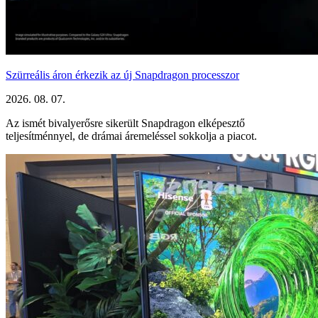
Szürreális áron érkezik az új Snapdragon processzor
2026. 08. 07.
Az ismét bivalyerősre sikerült Snapdragon elképesztő
teljesítménnyel, de drámai áremeléssel sokkolja a piacot.