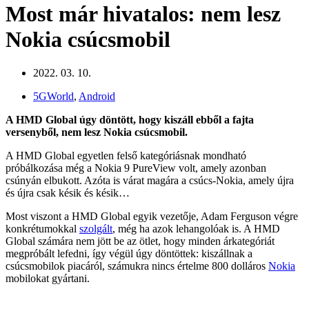
Most már hivatalos: nem lesz
Nokia csúcsmobil
2022. 03. 10.
5GWorld
,
Android
A HMD Global úgy döntött, hogy kiszáll ebből a fajta
versenyből, nem lesz Nokia csúcsmobil.
A HMD Global egyetlen felső kategóriásnak mondható
próbálkozása még a Nokia 9 PureView volt, amely azonban
csúnyán elbukott. Azóta is várat magára a csúcs-Nokia, amely újra
és újra csak késik és késik…
Most viszont a HMD Global egyik vezetője, Adam Ferguson végre
konkrétumokkal
szolgált
, még ha azok lehangolóak is. A HMD
Global számára nem jött be az ötlet, hogy minden árkategóriát
megpróbált lefedni, így végül úgy döntöttek: kiszállnak a
csúcsmobilok piacáról, számukra nincs értelme 800 dolláros
Nokia
mobilokat gyártani.