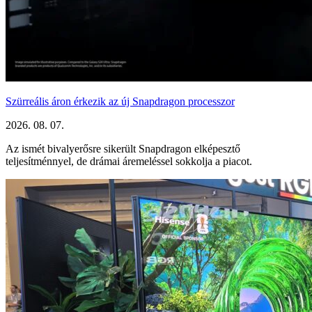
Szürreális áron érkezik az új Snapdragon processzor
2026. 08. 07.
Az ismét bivalyerősre sikerült Snapdragon elképesztő
teljesítménnyel, de drámai áremeléssel sokkolja a piacot.