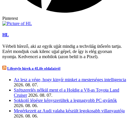
Pinterest
HL
Vérbeli hírező, aki az egyik ujját mindig a techvilág ütőerén tartja.
Ezért mondjuk csak kilenc ujjal gépel, de így is elég gyorsan
nyomja. Kedvencei a mobilok (azon belül is a Pixel).
Lifestyle hírek a 4Life oldalairól
Az lesz a vége, hogy kinyír minket a mesterséges intelligencia
2026. 08. 07.
Szétszerelés nélkül ment el a Holdig a V8-as Toyota Land
Cruiser
2026. 08. 07.
Sokkoló lépésre kényszerültek a legnagyobb PC-gyártók
2026. 08. 06.
Megérkezett az Audi valaha készült legokosabb villanyautója
2026. 08. 06.