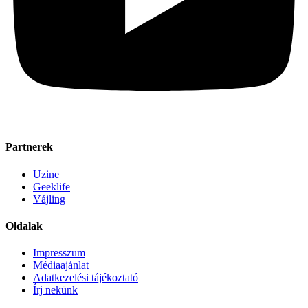
Partnerek
Uzine
Geeklife
Vájling
Oldalak
Impresszum
Médiaajánlat
Adatkezelési tájékoztató
Írj nekünk