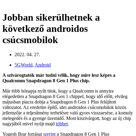
Jobban sikerülhetnek a
következő androidos
csúcsmobilok
2022. 04. 27.
5GWorld
,
Android
A szivárogtatók már tudni vélik, hogy mire lesz képes a
Qualcomm Snapdragon 8 Gen 1 Plus chip.
Már több hónapja nyílt titok, hogy a Qualcomm is annyira
elégedetlen a Snapdragon 8 Gen 1 chippel, hogy idő előtt, elvileg
májusban piacra dobja a Snapdragon 8 Gen 1 Plus felújított
változatot. Az eredetire építő, idei androidos csúcsmobilok közös
jellemzője a teljesítmény terhelésre való gyors visszaesése, a komoly
melegedés és a gyenge üzemidő. Most kiszivárgott, hogy az új chip
nagyjából mivel nyújt majd
többet
.
Yogesh Brar forrásai
szerint
a Snapdragon 8 Gen 1 Plus