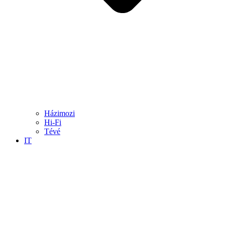
Házimozi
Hi-Fi
Tévé
IT