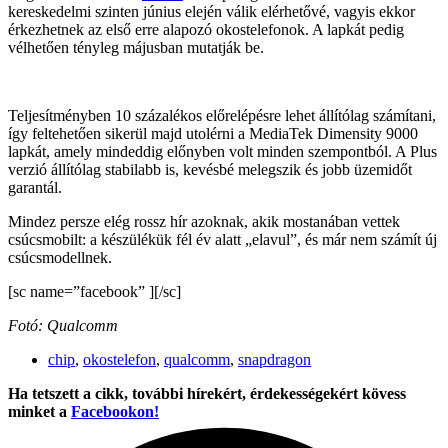
kereskedelmi szinten június elején válik elérhetővé, vagyis ekkor
érkezhetnek az első erre alapozó okostelefonok. A lapkát pedig
vélhetően tényleg májusban mutatják be.
Teljesítményben 10 százalékos előrelépésre lehet állítólag számítani,
így feltehetően sikerül majd utolérni a MediaTek Dimensity 9000
lapkát, amely mindeddig előnyben volt minden szempontból. A Plus
verzió állítólag stabilabb is, kevésbé melegszik és jobb üzemidőt
garantál.
Mindez persze elég rossz hír azoknak, akik mostanában vettek
csúcsmobilt: a készülékük fél év alatt „elavul”, és már nem számít új
csúcsmodellnek.
[sc name=”facebook” ][/sc]
Fotó: Qualcomm
chip
,
okostelefon
,
qualcomm
,
snapdragon
Ha tetszett a cikk, további hírekért, érdekességekért kövess
minket a
Facebookon!