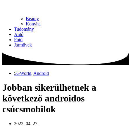
Beauty
Konyha
Tudomány
Autó
Fotó
Járművek
5GWorld
,
Android
Jobban sikerülhetnek a
következő androidos
csúcsmobilok
2022. 04. 27.