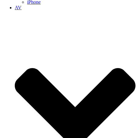
iPhone
AV