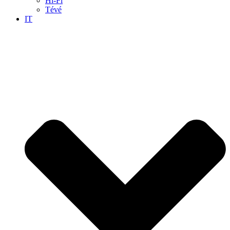
Hi-Fi
Tévé
IT