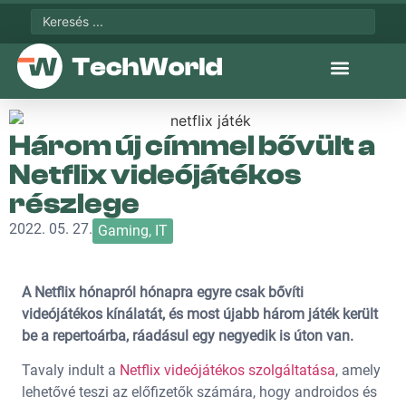
Három új címmel bővült a
Netflix videójátékos
részlege
2022. 05. 27.
Gaming
,
IT
A Netflix hónapról hónapra egyre csak bővíti
videójátékos kínálatát, és most újabb három játék került
be a repertoárba, ráadásul egy negyedik is úton van.
Tavaly indult a
Netflix videójátékos szolgáltatása
, amely
lehetővé teszi az előfizetők számára, hogy androidos és