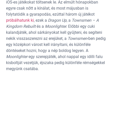
iOS-es játékokat töltsenek le. Az elmúlt hónapokban
egyre csak nőtt a kínálat, és most májusban is
folytatódik a gyarapodás, ezúttal három új játékot
próbálhatunk ki
, ezek a
Dragon Up
, a
Townsmen – A
Kingdom Rebuilt
és a
Moonlighter.
Előbbi egy cuki
kalandjáték, ahol sárkányokat kell gyűjteni, és segíteni
nekik visszaszerezni az erejüket, a
Townsmen
-ben pedig
egy középkori várost kell irányítani, és különféle
döntéseket hozni, hogy a nép boldog legyen. A
Moonlighter
egy szerepjáték, ahol nappal egy idilli falu
kisboltját vezetjük, éjszaka pedig különféle rémségekkel
megyünk csatába.