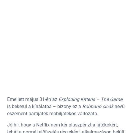
Emellett május 31-én az
Exploding Kittens – The Game
is bekerül a kínálatba – bizony ez a
Robbanó cicák
nevű
eszement partijáték mobiljátékos változata.
Jó hír, hogy a Netflix nem kér pluszpénzt a játékokért,
tehát a normál előfizetés részeként, alkalmazáson belüli