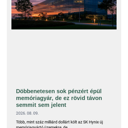
Döbbenetesen sok pénzért épül
memóriagyár, de ez rövid távon
semmit sem jelent
2026. 08. 09.
Több, mint száz milliárd dollárt költ az SK Hynix új
memóriagyártó üzemekre, de