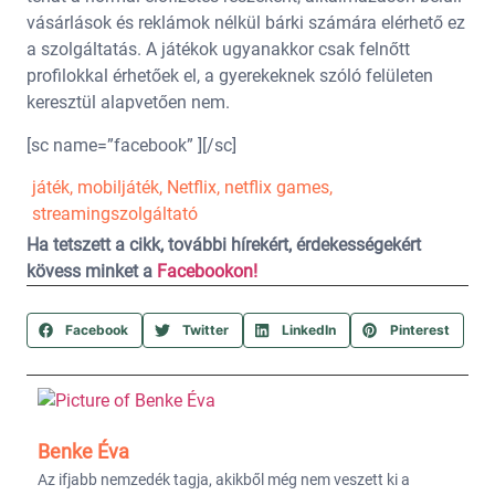
vásárlások és reklámok nélkül bárki számára elérhető ez
a szolgáltatás. A játékok ugyanakkor csak felnőtt
profilokkal érhetőek el, a gyerekeknek szóló felületen
keresztül alapvetően nem.
[sc name=”facebook” ][/sc]
játék
,
mobiljáték
,
Netflix
,
netflix games
,
streamingszolgáltató
Ha tetszett a cikk, további hírekért, érdekességekért
kövess minket a
Facebookon!
Facebook
Twitter
LinkedIn
Pinterest
Benke Éva
Az ifjabb nemzedék tagja, akikből még nem veszett ki a