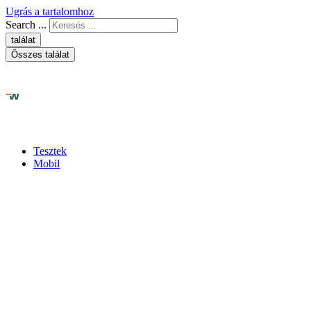
Ugrás a tartalomhoz
Search ...
találat
Összes találat
Tesztek
Mobil