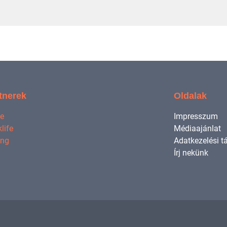
tnerek
Oldalak
ne
Impresszum
life
Médiaajánlat
ing
Adatkezelési t
Írj nekünk