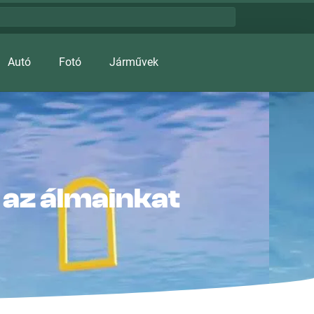
Autó
Fotó
Járművek
 az álmainkat