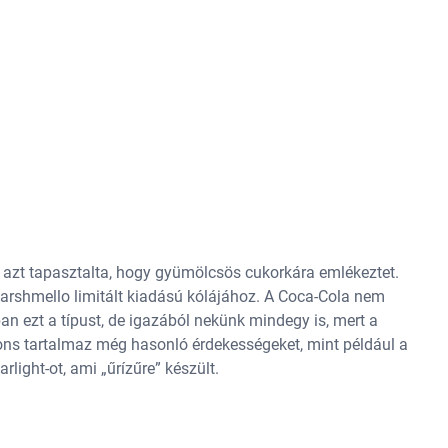
s azt tapasztalta, hogy gyümölcsös cukorkára emlékeztet.
 Marshmello limitált kiadású kólájához. A Coca-Cola nem
an ezt a típust, de igazából nekünk mindegy is, mert a
tions tartalmaz még hasonló érdekességeket, mint például a
rlight-ot, ami „űrízűre” készült.