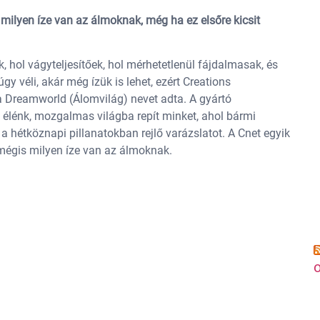
ilyen íze van az álmoknak, még ha ez elsőre kicsit
 hol vágyteljesítőek, hol mérhetetlenül fájdalmasak, és
 véli, akár még ízük is lehet, ezért Creations
a Dreamworld (Álomvilág) nevet adta. A gyártó
y élénk, mozgalmas világba repít minket, ahol bármi
a hétköznapi pillanatokban rejlő varázslatot. A Cnet egyik
mégis milyen íze van az álmoknak.
o