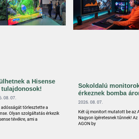
ülhetnek a Hisense
Sokoldalú monitoro
 tulajdonosok!
érkeznek bomba áro
. 08. 07.
2026. 08. 07.
 adósságát törlesztette a
Két új monitort mutatott be az
nse. Olyan szolgáltatás érkezik
Nagyon ígéretesnek tűnnek! Az
sense tévékre, ami a
AGON by