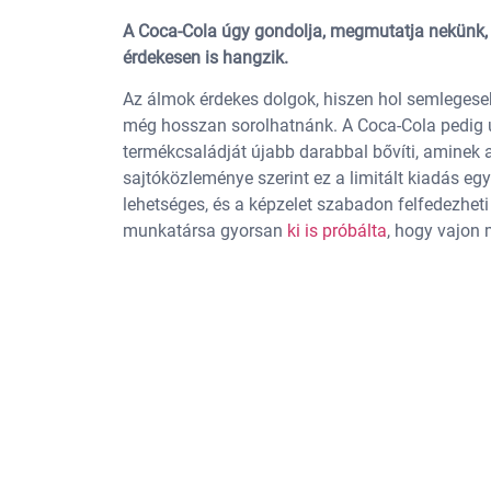
A Coca-Cola úgy gondolja, megmutatja nekünk, m
érdekesen is hangzik.
Az álmok érdekes dolgok, hiszen hol semlegesek,
még hosszan sorolhatnánk. A Coca-Cola pedig úgy
termékcsaládját újabb darabbal bővíti, aminek 
sajtóközleménye szerint ez a limitált kiadás eg
lehetséges, és a képzelet szabadon felfedezheti 
munkatársa gyorsan
ki is próbálta
, hogy vajon 