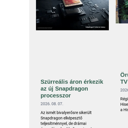
Ör
TV
Szürreális áron érkezik
az új Snapdragon
2026
processzor
Régi
2026. 08. 07.
Hise
a Hi
Az ismét bivalyerősre sikerült
Snapdragon elképesztő
teljesítménnyel, de drámai