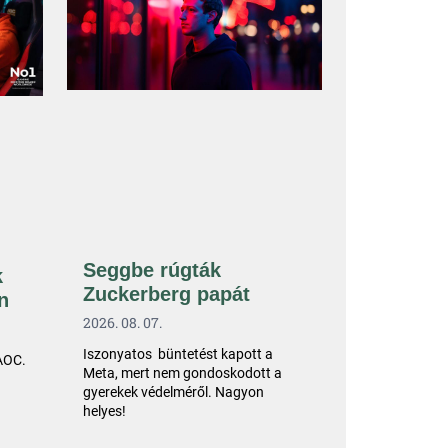
Seggbe rúgták
k
Zuckerberg papát
n
2026. 08. 07.
Iszonyatos büntetést kapott a
 AOC.
Meta, mert nem gondoskodott a
gyerekek védelméről. Nagyon
helyes!