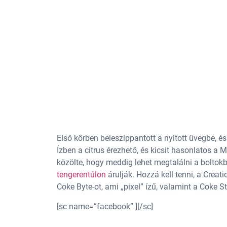
Első körben beleszippantott a nyitott üvegbe, é
Ízben a citrus érezhető, és kicsit hasonlatos a
közölte, hogy meddig lehet megtalálni a boltokb
tengerentúlon
árulják. Hozzá kell tenni, a Crea
Coke Byte-ot, ami „pixel” ízű, valamint a Coke Sta
[sc name=”facebook” ][/sc]