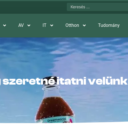
AV
IT
Otthon
Tudomány
szeretné itatni velünk