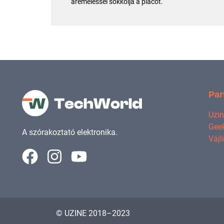
áremeléssel sokkolja a piacot.
Par
Uzi
Geek
A szórakoztató elektronika.
Vájl
© UZINE 2018–2023