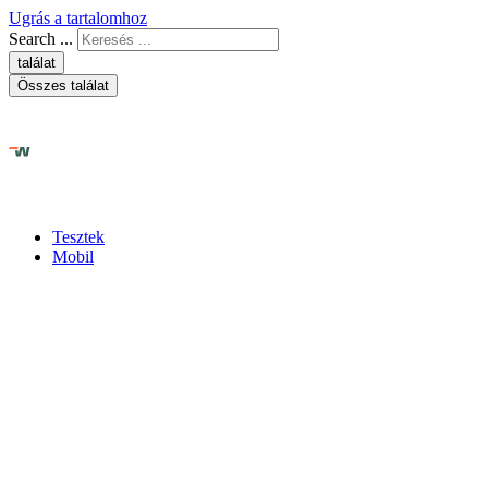
Ugrás a tartalomhoz
Search ...
találat
Összes találat
Tesztek
Mobil