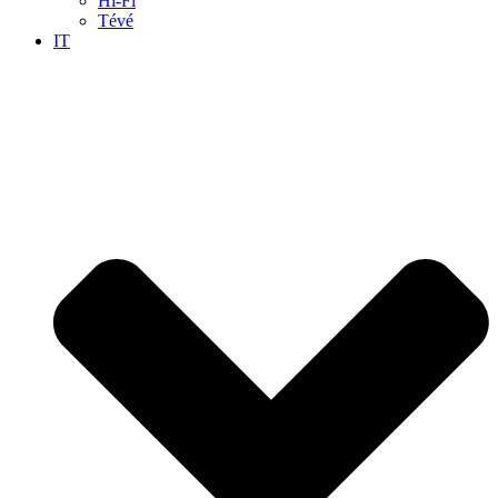
Hi-Fi
Tévé
IT