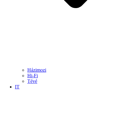
Házimozi
Hi-Fi
Tévé
IT