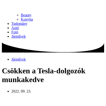
Beauty
Konyha
Tudomány
Autó
Fotó
Járművek
Járművek
Csökken a Tesla-dolgozók
munkakedve
2022. 09. 23.