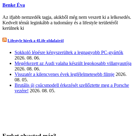
Benke Éva
Az ifjabb nemzedék tagja, akikből még nem veszett ki a lelkesedés.
Kedvelt témái leginkább a tudomány és a lifestyle területéről
kerülnek ki
Lifestyle hírek a 4Life oldalairól
Sokkoló lépésre kényszerültek a legnagyobb PC-gyártók
2026. 08. 06.
Megérkezett az Audi valaha készült legokosabb villanyautója
2026. 08. 06.
Visszatér a kilencvenes évek legfélelmetesebb filmje
2026.
08. 05.
Brutális új csúcsmodell érkezését szellőztette meg a Porsche
vezére!
2026. 08. 05.
Ezeket olvastad már?