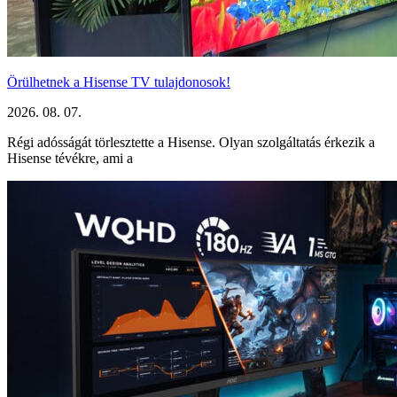
Örülhetnek a Hisense TV tulajdonosok!
2026. 08. 07.
Régi adósságát törlesztette a Hisense. Olyan szolgáltatás érkezik a
Hisense tévékre, ami a