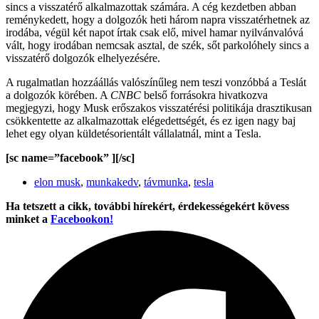
sincs a visszatérő alkalmazottak számára. A cég kezdetben abban
reménykedett, hogy a dolgozók heti három napra visszatérhetnek az
irodába, végül két napot írtak csak elő, mivel hamar nyilvánvalóvá
vált, hogy irodában nemcsak asztal, de szék, sőt parkolóhely sincs a
visszatérő dolgozók elhelyezésére.
A rugalmatlan hozzáállás valószínűleg nem teszi vonzóbbá a Teslát
a dolgozók körében. A
CNBC
belső forrásokra hivatkozva
megjegyzi, hogy Musk erőszakos visszatérési politikája drasztikusan
csökkentette az alkalmazottak elégedettségét, és ez igen nagy baj
lehet egy olyan küldetésorientált vállalatnál, mint a Tesla.
[sc name=”facebook” ][/sc]
elon musk
,
munkakedv
,
távmunka
,
tesla
Ha tetszett a cikk, további hírekért, érdekességekért kövess
minket a
Facebookon!