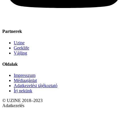
Partnerek
Uzine
Geeklife
Vájling
Oldalak
Impresszum
Médiaajánlat
Adatkezelési tájékoztató
Írj nekünk
© UZINE 2018–2023
Adatkezelés