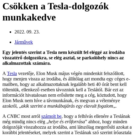
Csökken a Tesla-dolgozók
munkakedve
2022. 09. 23.
Járművek
Egy jelentés szerint a Tesla nem készült fel eléggé az irodába
visszatérő dolgozókra, se elég asztal, se parkolóhely nincs az
alkalmazottak számára.
A
Tesla
vezetője, Elon Musk május végén mindenkit felszólított,
hogy menjen vissza az irodába, és állítólag azt mondta egy céges e-
mailben, hogy az alkalmazottaknak legalább heti 40 órát bent kell
tölteniük, ellenkező esetben távozniuk kell a Teslától. Bár ezt az
információt hivatalosan nem erősítette meg a cég, köztudott, hogy
Elon Musk nem híve a távmunkának, és megvan a véleménye
azokról, „
akik szerint a munkábajárás egy elavult fogalom
„.
A
CNBC
most arról
számolt be
, hogy a felhívás ellenére a Teslának
még mindig nincs elég „
helye és erőforrása
” ahhoz, hogy minden
dolgozóját visszahozza az irodába, ami látszólag megerősíti azokat a
korábbi jelentéseket, melyek szerint a Teslának szó szerint íróasztala