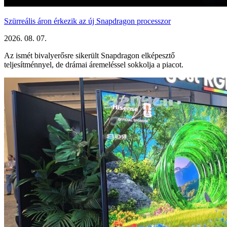
Szürreális áron érkezik az új Snapdragon processzor
2026. 08. 07.
Az ismét bivalyerősre sikerült Snapdragon elképesztő
teljesítménnyel, de drámai áremeléssel sokkolja a piacot.