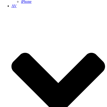
iPhone
AV