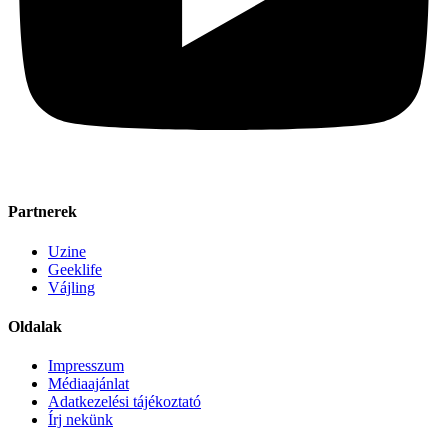
Partnerek
Uzine
Geeklife
Vájling
Oldalak
Impresszum
Médiaajánlat
Adatkezelési tájékoztató
Írj nekünk