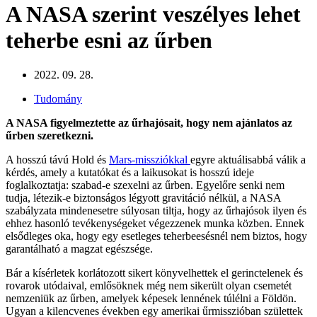
A NASA szerint veszélyes lehet
teherbe esni az űrben
2022. 09. 28.
Tudomány
A NASA figyelmeztette az űrhajósait, hogy nem ajánlatos az
űrben szeretkezni.
A hosszú távú Hold és
Mars-missziókkal
egyre aktuálisabbá válik a
kérdés, amely a kutatókat és a
laikusokat is hosszú ideje
foglalkoztatja: szabad-e szexelni az űrben. Egyelőre senki nem
tudja, létezik-e biztonságos légyott gravitáció nélkül, a NASA
szabályzata mindenesetre súlyosan tiltja, hogy az űrhajósok ilyen és
ehhez hasonló tevékenységeket végezzenek munka közben. Ennek
elsődleges oka, hogy egy esetleges teherbeesésnél nem biztos, hogy
garantálható a magzat egészsége.
Bár a kísérletek korlátozott sikert könyvelhettek el gerinctelenek és
rovarok utódaival, emlősöknek még nem sikerült olyan csemetét
nemzeniük az űrben, amelyek képesek lennének túlélni a Földön.
Ugyan a kilencvenes években egy amerikai űrmisszióban születtek