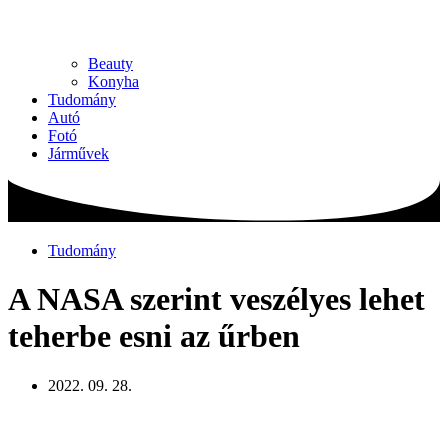
Beauty
Konyha
Tudomány
Autó
Fotó
Járművek
Tudomány
A NASA szerint veszélyes lehet
teherbe esni az űrben
2022. 09. 28.