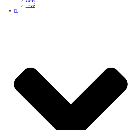
Hi-Fi
Tévé
IT