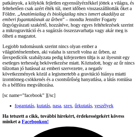
patkányok, a kölykök fejletlen egyensúlyérzékkel jöttek a világra, és
feltehetően csak azért élték túl, mert időben visszaszállították őket a
Földre. „
Anatómiailag és biológiailag nincs ismert akadálya az
emberi fogantatásnak az űrben
” – mondta Jennifer Fogarty
űrgyógyászati szakértő, hozzátéve, hogy egyes feltételezések szerint
a mikrogravitáció és a sugárzás összezavarhatja vagy akár meg is
ölheti a magzatot.
Legjobb tudomásunk szerint nincs olyan ember a
világtörténelemben, aki valaha is szexelt volna az űrben, az
űrexpedíciók szabályzata pedig kifejezetten tiltja is az ilyesmit egy
esetleges terhesség bekövetkezése miatt. Köztudott, hogy az űr nincs
túlzottan jó hatással az emberi szervezetre, a negatív
következmények közül a legismertebb a gravitáció hiánya miatti
izomtömeg-csökkenés és a csontsűrűség hanyatlása, a látás romlása
és a bélflóra megváltozása.
[sc name=”facebook” ][/sc]
fogantatás
,
kutatás
,
nasa
,
szex
,
űrkutatás
,
veszélyek
Ha tetszett a cikk, további hírekért, érdekességekért kövess
minket a
Facebookon!