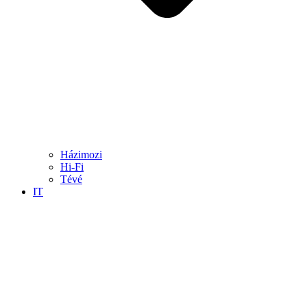
Házimozi
Hi-Fi
Tévé
IT