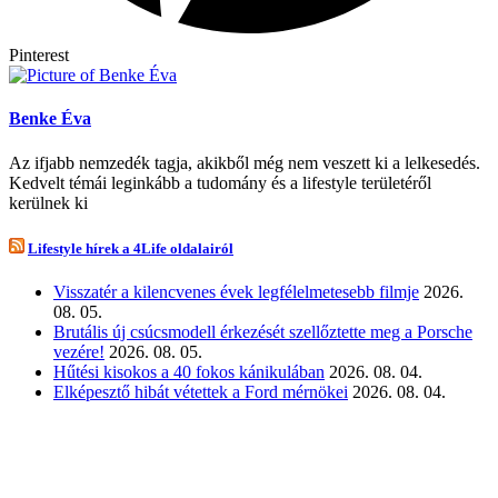
Pinterest
Benke Éva
Az ifjabb nemzedék tagja, akikből még nem veszett ki a lelkesedés.
Kedvelt témái leginkább a tudomány és a lifestyle területéről
kerülnek ki
Lifestyle hírek a 4Life oldalairól
Visszatér a kilencvenes évek legfélelmetesebb filmje
2026.
08. 05.
Brutális új csúcsmodell érkezését szellőztette meg a Porsche
vezére!
2026. 08. 05.
Hűtési kisokos a 40 fokos kánikulában
2026. 08. 04.
Elképesztő hibát vétettek a Ford mérnökei
2026. 08. 04.