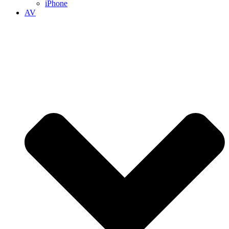
iPhone
AV