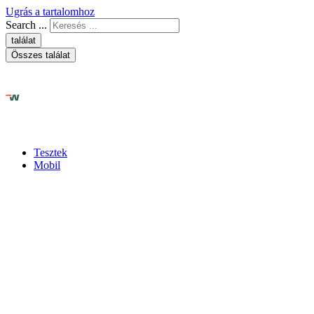
Ugrás a tartalomhoz
Search ...
találat
Összes találat
Tesztek
Mobil