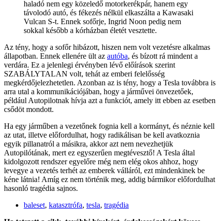
haladó nem egy közeledő motorkerékpár, hanem egy
távolodó autó, és fékezés nélkül elkaszálta a Kawasaki
Vulcan S-t. Ennek sofőrje, Ingrid Noon pedig nem
sokkal később a kórházban életét vesztette.
Az tény, hogy a sofőr hibázott, hiszen nem volt vezetésre alkalmas
állapotban. Ennek ellenére ült az
autóba
, és bízott rá mindent a
verdára. Ez a jelenlegi érvényben lévő előírások szerint
SZABÁLYTALAN volt, tehát az emberi felelősség
megkérdőjelezhetetlen. Azonban az is tény, hogy a Tesla továbbra is
arra utal a kommunikációjában, hogy a járművei önvezetőek,
például Autopilotnak hívja azt a funkciót, amely itt ebben az esetben
csődöt mondott.
Ha egy járműben a vezetőnek fognia kell a kormányt, és néznie kell
az utat, illetve előfordulhat, hogy radikálisan be kell avatkoznia
egyik pillanatról a másikra, akkor azt nem nevezhetjük
Autopilótának, mert ez egyszerűen megtévesztő! A Tesla által
kidolgozott rendszer egyelőre még nem elég okos ahhoz, hogy
levegye a vezetés terhét az emberek válláról, ezt mindenkinek be
kéne látnia! Amíg ez nem történik meg, addig bármikor előfordulhat
hasonló tragédia sajnos.
baleset
,
katasztrófa
,
tesla
,
tragédia