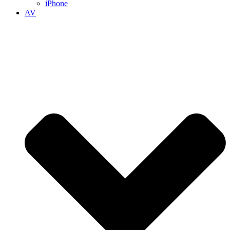
iPhone
AV