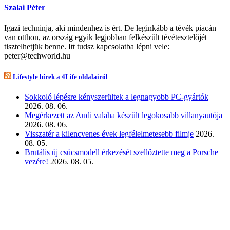
Szalai Péter
Igazi techninja, aki mindenhez is ért. De leginkább a tévék piacán
van otthon, az ország egyik legjobban felkészült tévétesztelőjét
tisztelhetjük benne. Itt tudsz kapcsolatba lépni vele:
peter@techworld.hu
Lifestyle hírek a 4Life oldalairól
Sokkoló lépésre kényszerültek a legnagyobb PC-gyártók
2026. 08. 06.
Megérkezett az Audi valaha készült legokosabb villanyautója
2026. 08. 06.
Visszatér a kilencvenes évek legfélelmetesebb filmje
2026.
08. 05.
Brutális új csúcsmodell érkezését szellőztette meg a Porsche
vezére!
2026. 08. 05.