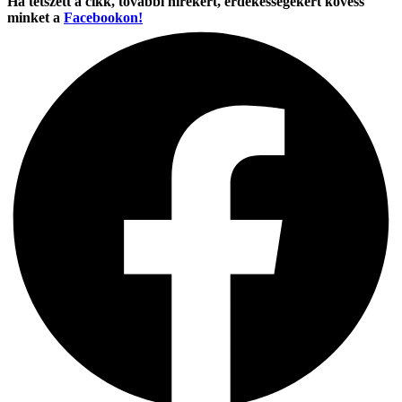
Ha tetszett a cikk, további hírekért, érdekességekért kövess
minket a
Facebookon!