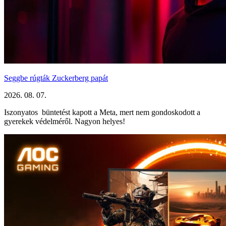
Seggbe rúgták Zuckerberg papát
2026. 08. 07.
Iszonyatos büntetést kapott a Meta, mert nem gondoskodott a
gyerekek védelméről. Nagyon helyes!