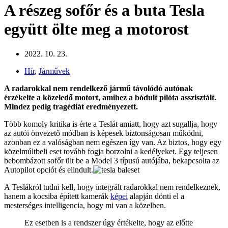
A részeg sofőr és a buta Tesla
együtt ölte meg a motorost
2022. 10. 23.
Hír
,
Járművek
A radarokkal nem rendelkező jármű távolódó autónak
érzékelte a közeledő motort, amihez a bódult pilóta asszisztált.
Mindez pedig tragédiát eredményezett.
Több komoly kritika is érte a Teslát amiatt, hogy azt sugallja, hogy
az autói önvezető módban is képesek biztonságosan működni,
azonban ez a valóságban nem egészen így van. Az biztos, hogy egy
közelmúltbeli eset tovább fogja borzolni a kedélyeket. Egy teljesen
bebombázott sofőr ült be a Model 3 típusú autójába, bekapcsolta az
Autopilot opciót és elindult.
A Teslákról tudni kell, hogy integrált radarokkal nem rendelkeznek,
hanem a kocsiba épített kamerák
képei
alapján dönti el a
mesterséges intelligencia, hogy mi van a közelben.
Ez esetben is a rendszer úgy értékelte, hogy az előtte