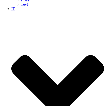
Hi-Fi
Tévé
IT