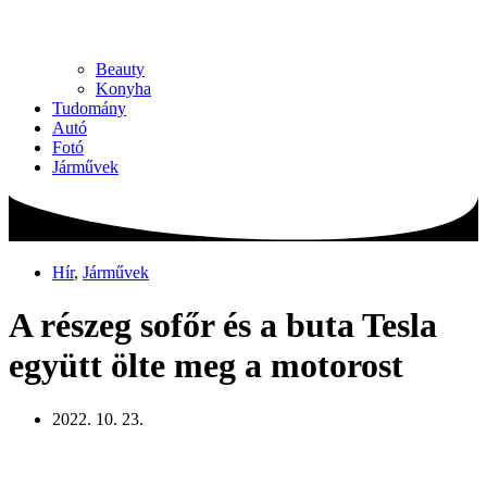
Beauty
Konyha
Tudomány
Autó
Fotó
Járművek
Hír
,
Járművek
A részeg sofőr és a buta Tesla
együtt ölte meg a motorost
2022. 10. 23.