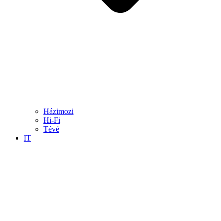
Házimozi
Hi-Fi
Tévé
IT