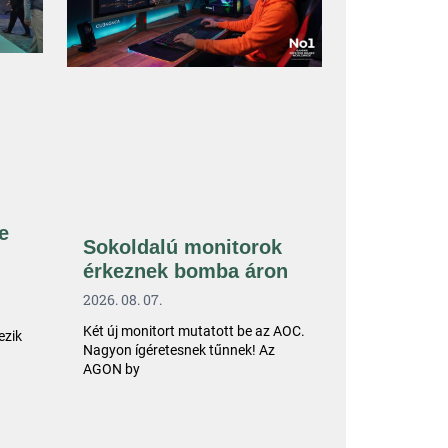
e
Sokoldalú monitorok
érkeznek bomba áron
2026. 08. 07.
Két új monitort mutatott be az AOC.
ezik
Nagyon ígéretesnek tűnnek! Az
AGON by