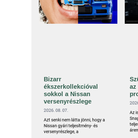
Bizarr
Sz
ékszerkollekcióval
az
sokkol a Nissan
pr
versenyrészlege
2026
2026. 08. 07.
Az i
Sna
Azt senki nem látta jönni, hogy a
telj
Nissan gyári teljesítmény- és
árem
versenyrészlege, a