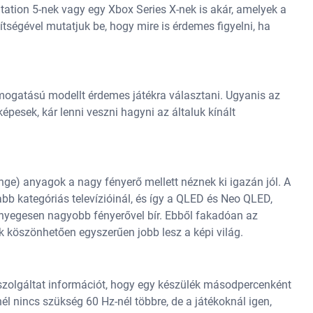
ation 5-nek vagy egy Xbox Series X-nek is akár, amelyek a
gítségével mutatjuk be, hogy mire is érdemes figyelni, ha
ogatású modellt érdemes játékra választani. Ugyanis az
 képesek, kár lenni veszni hagyni az általuk kínált
) anyagok a nagy fényerő mellett néznek ki igazán jól. A
bb kategóriás televízióinál, és így a QLED és Neo QLED,
nyegesen nagyobb fényerővel bír. Ebből fakadóan az
 köszönhetően egyszerűen jobb lesz a képi világ.
l szolgáltat információt, hogy egy készülék másodpercenként
l nincs szükség 60 Hz-nél többre, de a játékoknál igen,