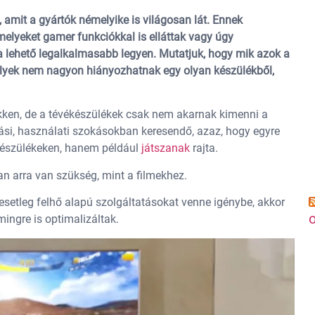
, amit a gyártók némelyike is világosan lát. Ennek
elyeket gamer funkciókkal is elláttak vagy úgy
s a lehető legalkalmasabb legyen. Mutatjuk, hogy mik azok a
elyek nem nagyon hiányozhatnak egy olyan készülékből,
kken, de a tévékészülékek csak nem akarnak kimenni a
ási, használati szokásokban keresendő, azaz, hogy egyre
készülékeken, hanem például
játszanak
rajta.
n arra van szükség, mint a filmekhez.
 esetleg felhő alapú szolgáltatásokat venne igénybe, akkor
o
ingre is optimalizáltak.