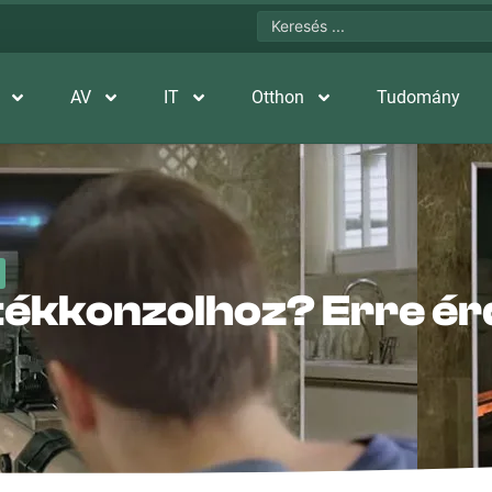
AV
IT
Otthon
Tudomány
átékkonzolhoz? Erre é