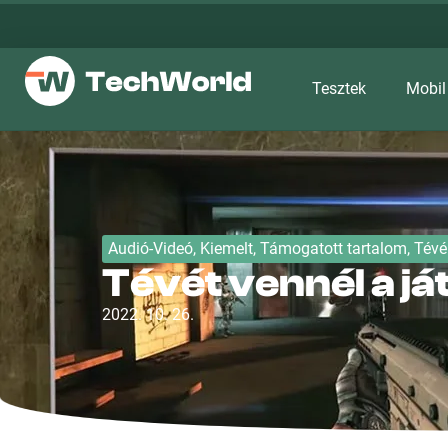
Tesztek
Mobil
Audió-Videó
,
Kiemelt
,
Támogatott tartalom
,
Tévé
Tévét vennél a j
2022. 10. 26.