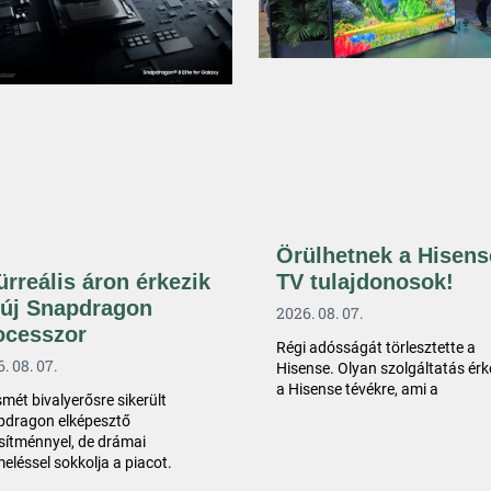
Örülhetnek a Hisens
TV tulajdonosok!
ürreális áron érkezik
 új Snapdragon
2026. 08. 07.
ocesszor
Régi adósságát törlesztette a
. 08. 07.
Hisense. Olyan szolgáltatás érk
a Hisense tévékre, ami a
smét bivalyerősre sikerült
pdragon elképesztő
esítménnyel, de drámai
eléssel sokkolja a piacot.