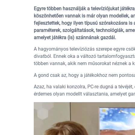
Egyre többen használják a televíziójukat játékra
köszönhetően vannak is már olyan modellek, am
fejlesztettek, hogy ilyen típusú szórakozásra i
paraméterek, szolgáltatások, technológiák, am
amelyet játékra (is) szánnának gazdái.
A hagyományos televíziózás szerepe egyre csö
divatból. Ennek oka a változó tartalomfogyaszt
többen vannak, akik nem műsorokat néznek a 
A gond csak az, hogy a játékokhoz nem pontosa
Azaz, ha valaki konzolra, PC-re dugná a tévéjét,
érdemes olyan modellt választania, amelyet gam