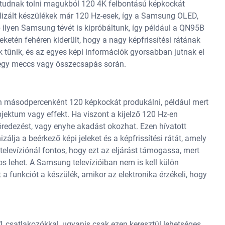
 tudnak tolni magukból 120 4K felbontású képkockát
alizált készülékek már 120 Hz-esek, így a Samsung OLED,
 ilyen Samsung tévét is kipróbáltunk, így például a QN95B
ketén fehéren kiderült, hogy a nagy képfrissítési rátának
tűnik, és az egyes képi információk gyorsabban jutnak el
-egy meccs vagy összecsapás során.
an másodpercenként 120 képkockát produkálni, például mert
ktum vagy effekt. Ha viszont a kijelző 120 Hz-en
öredezést, vagy enyhe akadást okozhat. Ezen hívatott
álja a beérkező képi jeleket és a képfrissítési rátát, amely
televíziónál fontos, hogy ezt az eljárást támogassa, mert
os lehet. A Samsung televízióiban nem is kell külön
a funkciót a készülék, amikor az elektronika érzékeli, hogy
 csatlakozókkal, ugyanis csak ezen keresztül lehetséges