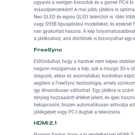
ugyanis a nextgen konzolok és a gamer PC-k ki
másodpercenként! A mai jobb, játékra is optim
Neo QLED és egyes QLED televíziói is. Idén több
vagy S95B típusjelzésű modelleket, és ezeknél fe
van gyakorlati haszna. A kép folyamatosabbnak 
a játékoshoz, ami döntőnek is bizonyulhat egy
FreeSync
Előfordulhat, hogy a hardver nem képes stabil
nagyon mozgalmas a kép, sok a mozgó 3D-s obje
dolgozik, akkor ez anomáliákat, konkrétan képt
segíteni a FreeSync technológia, amely szinkroniz
így dinamikusan változhat. Egy játékra is szánt 
tényleg hozzáadott értéket jelent, és igen haszn
bekapcsolni, hiszen automatikusan aktiválja ezt 
játékgépet vagy PC-t dugtak a televízióra.
HDMI 2.1
Nagyon fontos, hogy a tv rendelkezzen HDMI 2.1