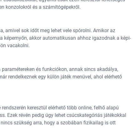
gen konzolokról és a számítógépekről.
, amivel sok időt meg lehet vele spórolni. Amikor az
ut a képernyőn, akkor automatikusan ahhoz igazodnak a képi-
lön vacakolni.
 paramétereken és funkciókon, annak sincs akadálya,
már rendelkeznek egy külön játék menüvel, ahol elérhető
 rendszerén keresztül elérhető több online, felhő alapú
ss. Ezek révén pedig úgy lehet csúcskategóriás játékokkal
 nincs szükség arra, hogy a szobában fizikailag is ott