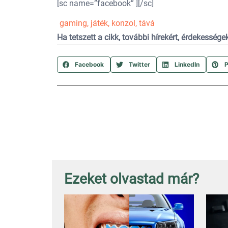
[sc name=”facebook” ][/sc]
gaming
,
játék
,
konzol
,
tává
Ha tetszett a cikk, további hírekért, érdekesség
Facebook
Twitter
LinkedIn
P
Ezeket olvastad már?