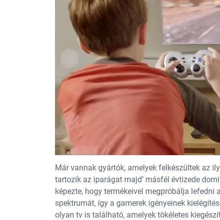
Már vannak gyártók, amelyek felkészültek az il
tartozik az iparágat majd’ másfél évtizede dom
képezte, hogy termékeivel megpróbálja lefedni a
spektrumát, így a gamerek igényeinek kielégítés
olyan tv is található, amelyek tökéletes kiegész