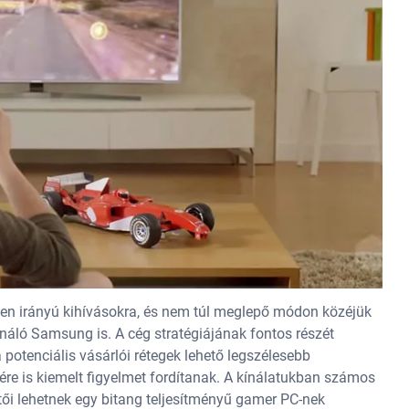
yen irányú kihívásokra, és nem túl meglepő módon közéjük
ináló Samsung is. A cég stratégiájának fontos részét
 potenciális vásárlói rétegek lehető legszélesebb
ére is kiemelt figyelmet fordítanak. A kínálatukban számos
ítői lehetnek egy bitang teljesítményű gamer PC-nek