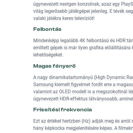
úgynevezett nextgen konzolnak, azaz egy PlaySt
világ legerősebb játékgépei jelenleg. E tévék se
valaki játékra keres televíziót!
Felbontás
Mindenképp legalább 4K felbontású és HDR tám
említett gépek is már ilyen grafika előállítására
lehetőségeket.
Magas fényerő
A nagy dinamikatartományú (High Dynamic Range
Samsung kiemelt figyelmet fordít erre a magasa
valamint az OLED modell is a megszokottnál lé
úgynevezett HDR-effektus látványosabb, aminek
Frissítési frekvencia
Ezt az értéket hertzben (Hz) adják meg és arró
hány képkocka megjelenítésére képes. A filmekné