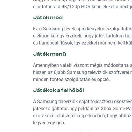
eljuttatni rá a 4K/120p HDR képi jeleket a next
Játék mód
Ez a Samsung tévék apró kényelmi szolgáltatása
elektronika úgy érzékeli, hogy játék tartalom f
és hangbeállítások, így ezekkel már nem kell kü
Játék menü
Amennyiben valaki viszont mégis módosítana a
hiszen az újabb Samsung televíziók szoftverei 
minden fontos szolgáltatás és opció.
Játékok a felhőből
A Samsung televíziók saját fejlesztésű okostévé
játékszolgáltatás, így például az Xbox Game Pa
szórakozni előfizetési díj ellenében, hogy ahhoz
legyen egy gép.