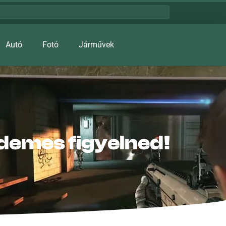
Autó
Fotó
Járművek
rdemes figyelned!