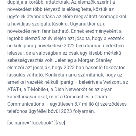
duplája a korábbi adatoknak. Az elemzők szerint a
növekedést több tényező is elősegítette, köztük az
ügyfelek átvándorlása az előre megváltott csomagokról
a havidíjas szolgáltatásokra. Ugyanakkor ez a
növekedés nem fenntartható. Ennek eredményeként a
legtöbb elemző az év elején azt jósolta, hogy a vezeték
nélküli iparág növekedése 2022-ben drámai mértékben
lelassul, de a valóságban ez csak egy kisebb mértékű
sebességvesztés volt. Jelenleg a Morgan Stanley
elemzői azt jósolják, hogy 2023-ban hasonló fokozatos
lassulás várható. Konkrétan arra számítanak, hogy az
amerikai vezeték nélküli iparág – beleértve a Verizont, az
AT&T-t, a T-Mobile-t, a Dish Networköt és az olyan
kábeltársaságokat, mint a Comcast és a Charter
Communications – együttesen 8,7 millió új szerződéses
telefonos ügyféllel bővül 2023 folyamán.
[sc name=”facebook” ][/sc]