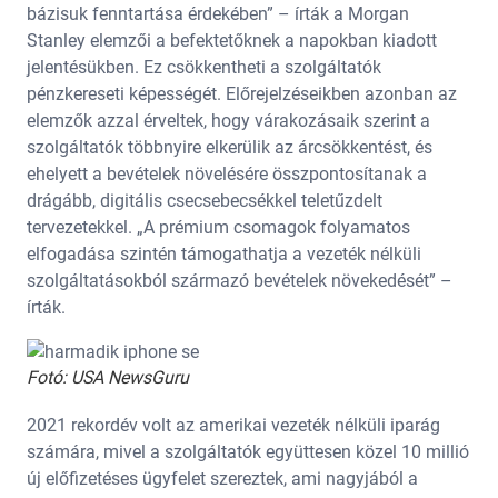
bázisuk fenntartása érdekében” – írták a Morgan
Stanley elemzői a befektetőknek a napokban kiadott
jelentésükben. Ez csökkentheti a szolgáltatók
pénzkereseti képességét. Előrejelzéseikben azonban az
elemzők azzal érveltek, hogy várakozásaik szerint a
szolgáltatók többnyire elkerülik az árcsökkentést, és
ehelyett a bevételek növelésére összpontosítanak a
drágább, digitális csecsebecsékkel teletűzdelt
tervezetekkel. „A prémium csomagok folyamatos
elfogadása szintén támogathatja a vezeték nélküli
szolgáltatásokból származó bevételek növekedését” –
írták.
Fotó: USA NewsGuru
2021 rekordév volt az amerikai vezeték nélküli iparág
számára, mivel a szolgáltatók együttesen közel 10 millió
új előfizetéses ügyfelet szereztek, ami nagyjából a