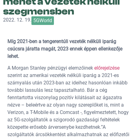
menet a vezeték nélküli
szegmensben
2022. 12. 19.
5GWorld
Míg 2021-ben a tengerentúli vezeték nélküli iparág
csúcsra járatta magát, 2023 ennek éppen ellenkezője
lehet.
A Morgan Stanley pénzügyi elemzőinek
előrejelzése
szerint az amerikai vezeték nélküli iparág a 2021-es
szárnyalás után 2023-ban az ideihez hasonlóan inkább
további lassulás lesz tapasztalható. Bár a cég
fenntartotta viszonylag pozitív kilátásait az ágazatra
nézve – beleértve az olyan nagy szereplőket is, mint a
Verizon, a T-Mobile és a Comcast -, figyelmeztetett, hogy
az 5G-szolgáltatók a szigorodó gazdasági feltételek
közepette erősebb árversenybe kezdhetnek.”A
szolgáltatók árcsökkentést alkalmazhatnak az előfizetői