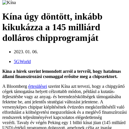
Kína úgy döntött, inkább
kikukázza a 145 milliárd
dolláros chipprogramját
2023. 01. 06.
5GWorld
Kína a hírek szerint lemondott arról a tervről, hogy hatalmas
állami finanszírozási csomaggal erősítse meg a chipszektort.
A Bloomberg
értesülései
szerint Kína azt tervezi, hogy a chipgyártó
cégek támogatása helyett célzottabb módon, például a kutatás-
fejlesztésbe vagy az anyag- és berendezésköltségek támogatásába
fektetne be, ami jelentős stratégiai változást jelentene. A
versenyképes chipipar kiépítésének évtizedes megközelítésétől való
elfordulást a költségvetési megszorítások és a meglévő finanszírozási
rendszerek teljesítményével kapcsolatos elégedetlenség
vezérli. Tavaly év végén Peking egy 1 billió kínai jüan (145 milliárd
USD) értékű programon dolgozott, amelynek célja az iparág