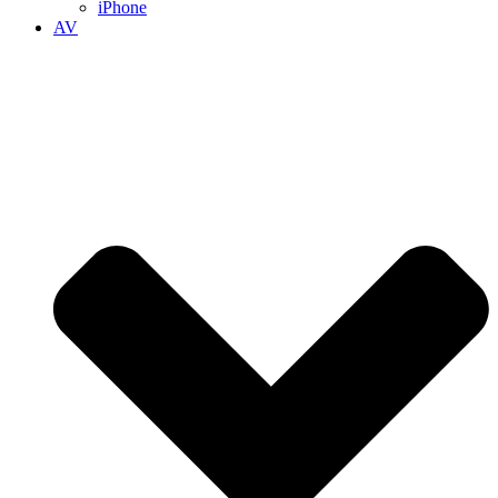
iPhone
AV