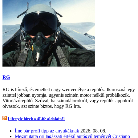
RG
RG is hírező, és emellett nagy szenvedélye a repülés. Ikarosznál egy
szinttel jobban nyomja, ugyanis szintén motor nélkül próbálkozik.
Vitorlázórepülő. Szóval, ha szimulátorokról, vagy repülős appokról
olvastok, azt szinte biztos, hogy RG írta.
Lifestyle hírek a 4Life oldalairól
Íme pár profi tipp az anyukáknak
2026. 08. 08.
Megmutatta csillagászati értékű autógyűjteményét Cristiano