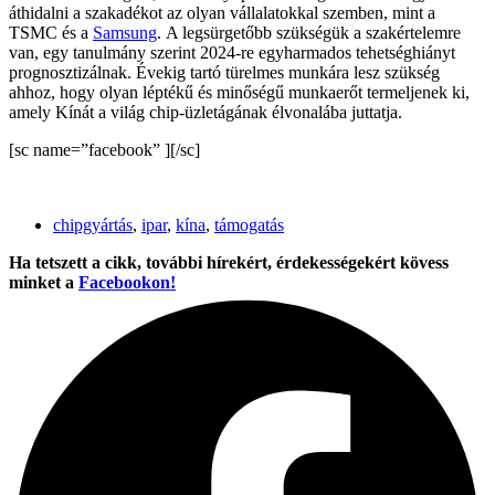
áthidalni a szakadékot az olyan vállalatokkal szemben, mint a
TSMC és a
Samsung
. A legsürgetőbb szükségük a szakértelemre
van, egy tanulmány szerint 2024-re egyharmados tehetséghiányt
prognosztizálnak. Évekig tartó türelmes munkára lesz szükség
ahhoz, hogy olyan léptékű és minőségű munkaerőt termeljenek ki,
amely Kínát a világ chip-üzletágának élvonalába juttatja.
[sc name=”facebook” ][/sc]
chipgyártás
,
ipar
,
kína
,
támogatás
Ha tetszett a cikk, további hírekért, érdekességekért kövess
minket a
Facebookon!