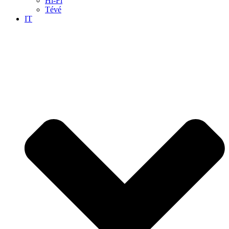
Hi-Fi
Tévé
IT