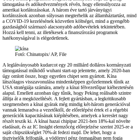
támogatása és adókedvezmények révén, hogy ellensúlyozza az
amerikai korlátozásokat. A három éve tartó járványügyi
korlátozások azonban súlyosan megterhelik az államháztartást, mind
a COVID-19 kezelésének közvetlen költségei, mind a gyengébb
gazdaságból származó alacsonyabb adóbevételek tekintetében.
Hozzá kell tenni, az illetékesek a finanszírozási programok
hatékonyságával is elégedetlenek.
Fotó: Chinatopix/ AP, File
A leglátványosabb kudarcot egy 20 milliárd dolláros kormányzati
támogatással működő wuhani start-up jelentette, amely 2020-ban
úgy omlott össze, hogy egyetlen chipet sem gyártott. Kína
látszólagos visszavonulása mindenképpen győzelemnek tűnik az
USA stratégiája számára, amely a kínai félvezetőipar kiéheztetésén
alapul. Emellett azonban úgy tűnik, hogy Peking reálisabb szintre
állítja át a megközelítését. A fejlett gyártásban, a legkritikusabb
szegmensben a kínai gyárak még mindig két-három generációval
vannak lemaradva a vezetőktől, de előrelépést értek el a régebbi
generációk kapacitásának kiépítésében, amelyek a kereslet nagy
részét teszik ki. A kínai hazai chipipar 2021-ben 18%-kal növelte
eladásait, és az IC Insight elemzőcég előrejelzése szerint 2025-re a
saját chipszükséglet 70%-át fedezi majd. De lehet, hogy a
tisztviselők felfogták, a vödörnyi pénz önmagában nem fogja