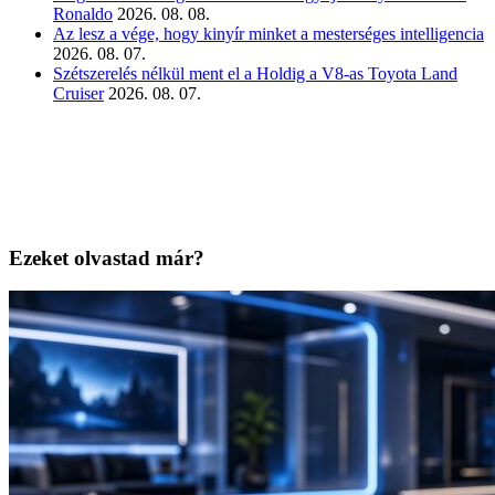
Ronaldo
2026. 08. 08.
Az lesz a vége, hogy kinyír minket a mesterséges intelligencia
2026. 08. 07.
Szétszerelés nélkül ment el a Holdig a V8-as Toyota Land
Cruiser
2026. 08. 07.
Ezeket olvastad már?