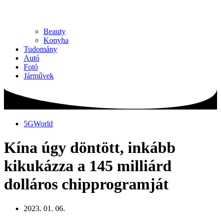
Beauty
Konyha
Tudomány
Autó
Fotó
Járművek
5GWorld
Kína úgy döntött, inkább
kikukázza a 145 milliárd
dolláros chipprogramját
2023. 01. 06.