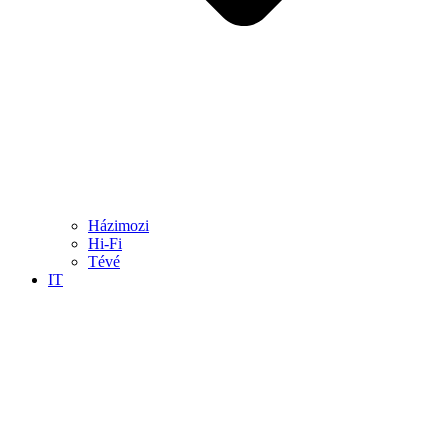
Házimozi
Hi-Fi
Tévé
IT