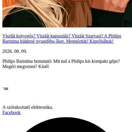
Viszlát kotyogós? Viszlát kapszulás? Viszlát Szarvasi? A Philips
Baristina küldené nyugdíjba őket. Megnéztük! Kipróbáltuk!
2026. 08. 09.
Philips Baristina bemutató: Mit tud a Philips kis kompakt gépe?
Megéri megvenni? Kinél
A szórakoztató elektronika.
Facebook