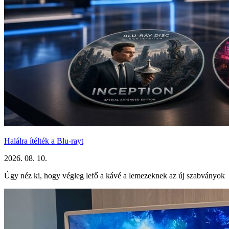
Halálra ítélték a Blu-rayt
2026. 08. 10.
Úgy néz ki, hogy végleg lefő a kávé a lemezeknek az új szabványok