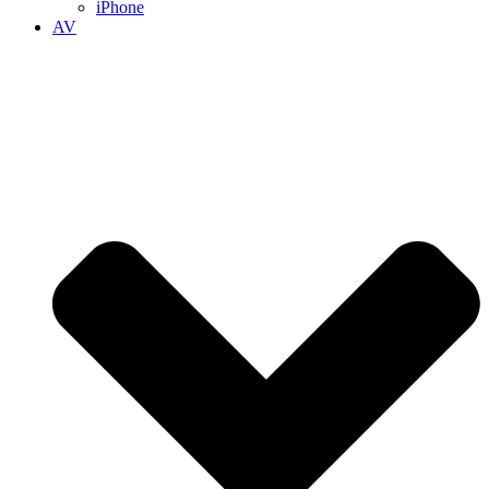
iPhone
AV