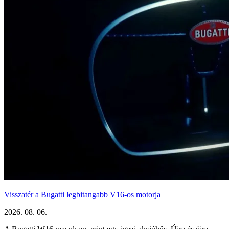
Visszatér a Bugatti legbitangabb V16-os motorja
2026. 08. 06.