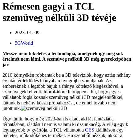
Rémesen gagyi a TCL
szemüveg nélküli 3D tévéje
2023. 01. 09.
5GWorld
Messze nem tökéletes a technológia, amelynek így még sok
értelmét nem látni. A szemüveg nélküli 3D még gyerekcipőben
jár.
2010 környékén robbantak be a 3D televíziók, hogy aztán néhány
év után érdeklődés hiányában nyugdíjba vonuljanak. Az
embereknek a legtöbb bajuk a fránya kötelező kiegészítővel, a
szemüvegekkel volt. Időről-időre felröppen a hír, hogy egyes
vállalatok foglalkoznak szemüveg nélküli 3D megjelenítőkkel,
láttunk is néhány kósza próbálkozást, de ennél tovább nem
jutottunk.
Úgy tűnik, hogy még 2023-ban is akad, aki lát fantáziát a
térhatásban, ráadásul nem is valami ki dzsunkacég. A világ egyik
legnagyobb tv gyártója, a TCL villantott a
CES
kiállításon egy
méretes, működőképes terméket. Ha szemből nézzük, akkor a