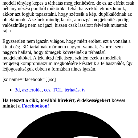
modell tényleg képes a térhatás megjelenítésére, de ez az effekt csak
néhány nézési pontból működik. Tehát ha ezektől elmozdulunk,
akkor azt fogjuk tapasztalni, hogy szétesik a kép, duplikálódnak az
objektumok. A színek mindig fakók, a mozgásmegjelenítés pedig
valószínűleg nem az igazi, hiszen csak lassított felvételt mutattak
rajta.
Egyszerűen nem igazán világos, hogy miért erőlteti ezt a vonalat a
kínai cég. 3D tartalmak már nem nagyon vannak, és arról sem
nagyon hallani, hogy tömegek követelnék a térhatású
megjelenítőket. A jelenlegi fejlettségi szinten ezek a modellek
rengeteg kompromisszum megkötésére késztetik a felhasználót, így
létjogosultságuk ebben a formában nincs igazán.
[sc name=”facebook” ][/sc]
3d
,
aszteroida
,
ces
,
TCL
,
térhatás
,
tv
Ha tetszett a cikk, további hírekért, érdekességekért kövess
minket a
Facebookon!