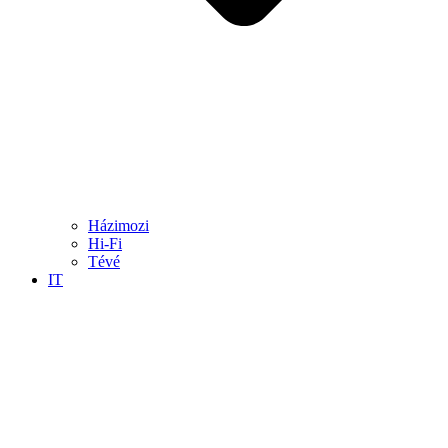
Házimozi
Hi-Fi
Tévé
IT