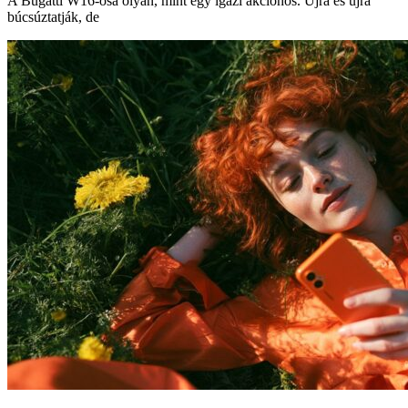
A Bugatti W16-osa olyan, mint egy igazi akcióhős. Újra és újra
búcsúztatják, de