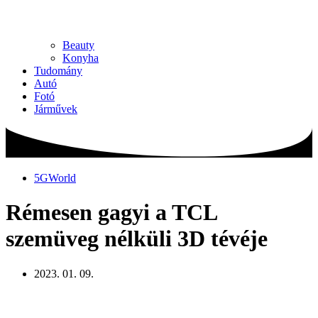
Beauty
Konyha
Tudomány
Autó
Fotó
Járművek
5GWorld
Rémesen gagyi a TCL
szemüveg nélküli 3D tévéje
2023. 01. 09.