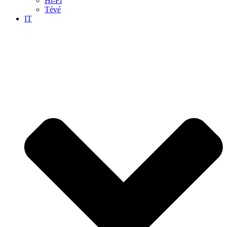
Hi-Fi
Tévé
IT