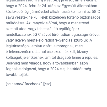
légialkalmassági irányelvet (AD) javasol, amely előírja,
hogy a 2024. február 24. után az Egyesült Államokban
közlekedő légi járműveket alkalmassá kell tenni az 5G C-
sávú vezeték nélküli jelek közelében történő biztonságos
működésre. Az irányelv előírná, hogy a menetrend
szerinti utas- vagy teherszállító repülőgépek
rendelkezzenek 5G C-sávot tűrő rádiómagasságmérővel,
vagy legyen megfelelő rádiófrekvenciás szűrőjük. A
légitársaságok emiatt azért is morognak, mert
értelemszerűen ott, ahol cselekedniük kell, bizony
költségek jelentkeznek, amitől drágább lenne a repülés.
Jelenleg nem világos, hogy a továbbiakban azon
fognak-e dolgozni, hogy a 2024 eleji határidőt még
tovább tolják.
[sc name=”facebook” ][/sc]