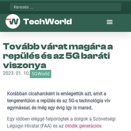
Tovább várat magára a
repülés és az 5G baráti
viszonya
2023. 01. 10.
5GWorld
Korábban cicaharcként is emlegettük azt, amit a
tengerentúlon a repülés és az 5G-s technológia vív
egymással, és még egy évig így is marad.
Egy időben eléggé felpörögtek a dolgok a Szövetségi
Légügyi Hivatal (FAA) és az
ötödik generációs