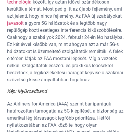
technológia
között, így aztán idővel szándékosan
kerültük a témát. Most pedig itt az újabb fejlemény, ami
azt jelenti, hogy nincs fejlemény. Az FAA új szabályokat
javasolt
a gyors 5G hálózatok és a legtöbb nagy
repülőgép közti esetleges interferencia kiküszöbölésére.
Csakhogy a szabályok 2024. február 24-én lép hatályba.
Ez két évvel később van, mint ahogyan azt a már 5G-s
hálózatokat is üzemeltető szolgáltatók remélték. A felek
eltérően látják az FAA mostani lépését. Míg a vezeték
nélküli szolgáltatók ésszerű és praktikus lépésekről
beszélnek, a légiközlekedési iparágat képviselő szakmai
szövetség kissé árnyaltabban fogalmaz.
Kép: MyBroadband
Az Airliners for America (A4A) szerint bár iparáguk
határozottan támogatja az 5G kiépítését, a biztonság az
amerikai légitársaságok legfőbb prioritása. Hétfői
nyilatkozatában az FAA közölte, hogy olyan