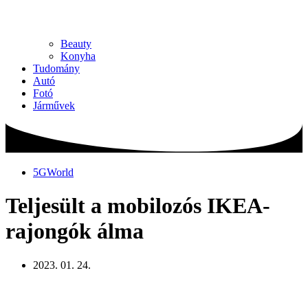
Beauty
Konyha
Tudomány
Autó
Fotó
Járművek
5GWorld
Teljesült a mobilozós IKEA-
rajongók álma
2023. 01. 24.