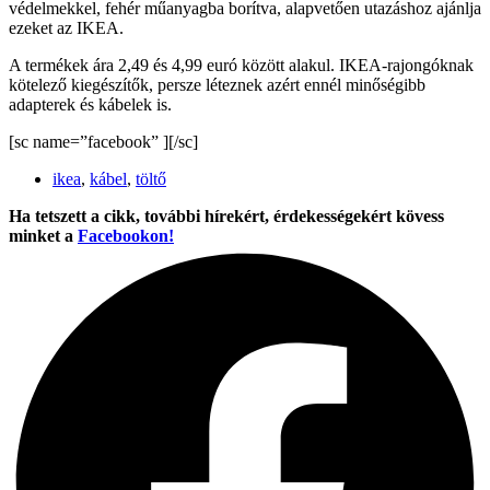
védelmekkel, fehér műanyagba borítva, alapvetően utazáshoz ajánlja
ezeket az IKEA.
A termékek ára 2,49 és 4,99 euró között alakul. IKEA-rajongóknak
kötelező kiegészítők, persze léteznek azért ennél minőségibb
adapterek és kábelek is.
[sc name=”facebook” ][/sc]
ikea
,
kábel
,
töltő
Ha tetszett a cikk, további hírekért, érdekességekért kövess
minket a
Facebookon!