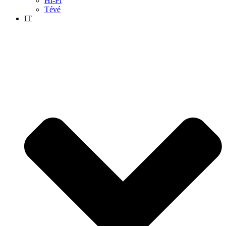
Hi-Fi
Tévé
IT