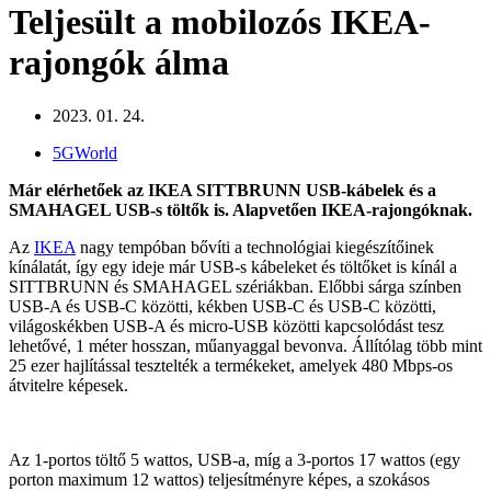
Teljesült a mobilozós IKEA-
rajongók álma
2023. 01. 24.
5GWorld
Már elérhetőek az IKEA SITTBRUNN USB-kábelek és a
SMAHAGEL USB-s töltők is. Alapvetően IKEA-rajongóknak.
Az
IKEA
nagy tempóban bővíti a technológiai kiegészítőinek
kínálatát, így egy ideje már USB-s kábeleket és töltőket is kínál a
SITTBRUNN és SMAHAGEL szériákban. Előbbi sárga színben
USB-A és USB-C közötti, kékben USB-C és USB-C közötti,
világoskékben USB-A és micro-USB közötti kapcsolódást tesz
lehetővé, 1 méter hosszan, műanyaggal bevonva. Állítólag több mint
25 ezer hajlítással tesztelték a termékeket, amelyek 480 Mbps-os
átvitelre képesek.
Az 1-portos töltő 5 wattos, USB-a, míg a 3-portos 17 wattos (egy
porton maximum 12 wattos) teljesítményre képes, a szokásos