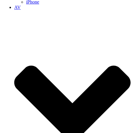
iPhone
AV