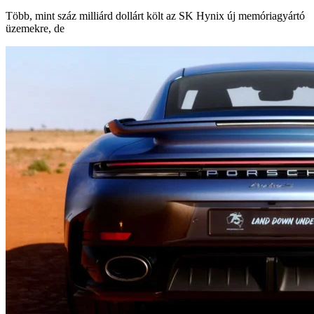
Több, mint száz milliárd dollárt költ az SK Hynix új memóriagyártó
üzemekre, de