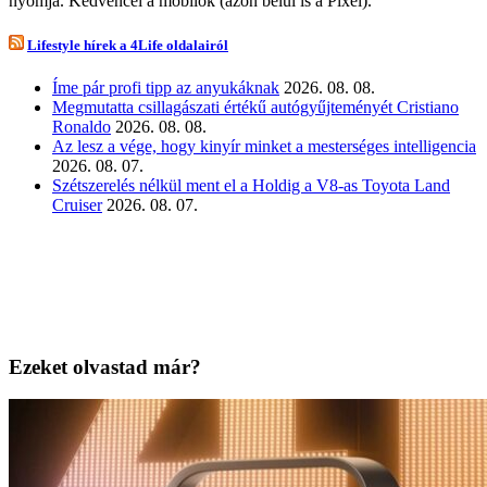
nyomja. Kedvencei a mobilok (azon belül is a Pixel).
Lifestyle hírek a 4Life oldalairól
Íme pár profi tipp az anyukáknak
2026. 08. 08.
Megmutatta csillagászati értékű autógyűjteményét Cristiano
Ronaldo
2026. 08. 08.
Az lesz a vége, hogy kinyír minket a mesterséges intelligencia
2026. 08. 07.
Szétszerelés nélkül ment el a Holdig a V8-as Toyota Land
Cruiser
2026. 08. 07.
Ezeket olvastad már?