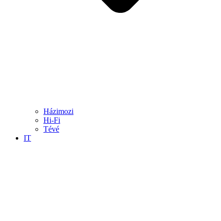
Házimozi
Hi-Fi
Tévé
IT