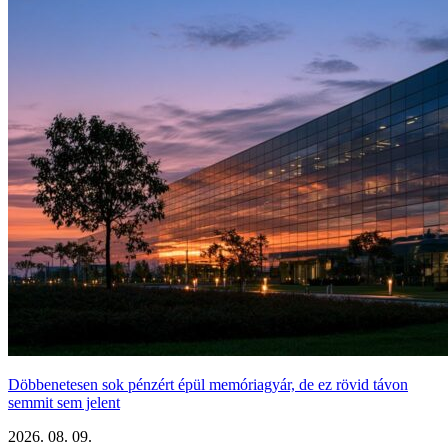
Döbbenetesen sok pénzért épül memóriagyár, de ez rövid távon
semmit sem jelent
2026. 08. 09.