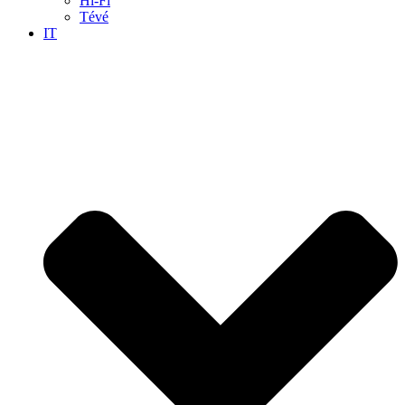
Hi-Fi
Tévé
IT