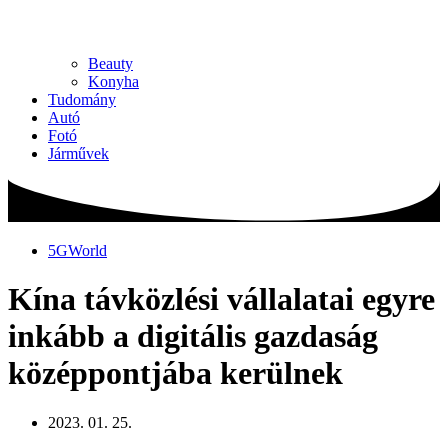
Beauty
Konyha
Tudomány
Autó
Fotó
Járművek
5GWorld
Kína távközlési vállalatai egyre
inkább a digitális gazdaság
középpontjába kerülnek
2023. 01. 25.