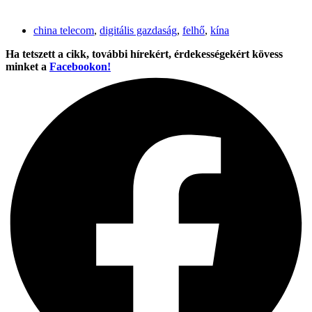
china telecom
,
digitális gazdaság
,
felhő
,
kína
Ha tetszett a cikk, további hírekért, érdekességekért kövess
minket a
Facebookon!