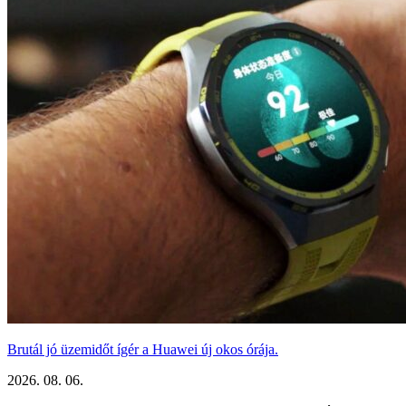
Brutál jó üzemidőt ígér a Huawei új okos órája.
2026. 08. 06.