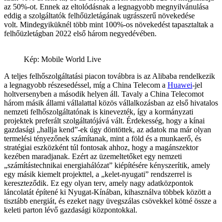
az 50%-ot. Ennek az eltolódásnak a legnagyobb megnyilvánulása
eddig a szolgáltatók felhőüzletágának ugrásszerű növekedése
volt. Mindegyiküknél több mint 100%-os növekedést tapasztaltak a
felhőüzletágban 2022 első három negyedévében.
Kép: Mobile World Live
A teljes felhőszolgáltatási piacon továbbra is az Alibaba rendelkezik
a legnagyobb részesedéssel, míg a China Telecom a
Huawei
-jel
holtversenyben a második helyen áll. Tavaly a China Telecomot
három másik állami vállalattal közös vállalkozásban az első hivatalos
nemzeti felhőszolgáltatónak is kinevezték, így a kormányzati
projektek preferált szolgáltatójává vált. Érdekesség, hogy a kínai
gazdasági „hallja kend”-ek úgy döntöttek, az adatok ma már olyan
termelési tényezőnek számítanak, mint a föld és a munkaerő, és
stratégiai eszközként túl fontosak ahhoz, hogy a magánszektor
kezében maradjanak. Ezért az üzemeltetőket egy nemzeti
„számítástechnikai energiahálózat” kiépítésére kényszerítik, amely
egy másik kiemelt projekttel, a „kelet-nyugati” rendszerrel is
kereszteződik. Ez egy olyan terv, amely nagy adatközpontok
láncolatát építené ki Nyugat-Kínában, kihasználva többek között a
tisztább energiát, és ezeket nagy üvegszálas csövekkel kötné össze a
keleti parton lévő gazdasági központokkal.