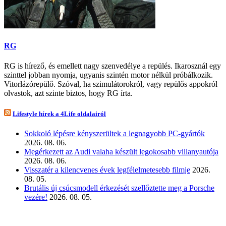
RG
RG is hírező, és emellett nagy szenvedélye a repülés. Ikarosznál egy
szinttel jobban nyomja, ugyanis szintén motor nélkül próbálkozik.
Vitorlázórepülő. Szóval, ha szimulátorokról, vagy repülős appokról
olvastok, azt szinte biztos, hogy RG írta.
Lifestyle hírek a 4Life oldalairól
Sokkoló lépésre kényszerültek a legnagyobb PC-gyártók
2026. 08. 06.
Megérkezett az Audi valaha készült legokosabb villanyautója
2026. 08. 06.
Visszatér a kilencvenes évek legfélelmetesebb filmje
2026.
08. 05.
Brutális új csúcsmodell érkezését szellőztette meg a Porsche
vezére!
2026. 08. 05.