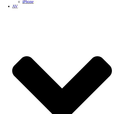
iPhone
AV