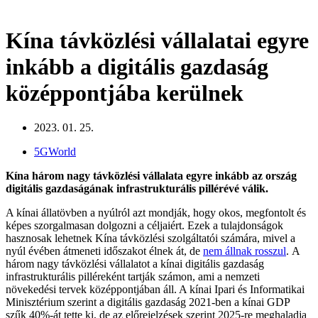
Kína távközlési vállalatai egyre
inkább a digitális gazdaság
középpontjába kerülnek
2023. 01. 25.
5GWorld
Kína három nagy távközlési vállalata egyre inkább az ország
digitális gazdaságának infrastrukturális pillérévé válik.
A kínai állatövben a nyúlról azt mondják, hogy okos, megfontolt és
képes szorgalmasan dolgozni a céljaiért. Ezek a tulajdonságok
hasznosak lehetnek Kína távközlési szolgáltatói számára, mivel a
nyúl évében átmeneti időszakot élnek át, de
nem állnak rosszul
. A
három nagy távközlési vállalatot a kínai digitális gazdaság
infrastrukturális pilléreként tartják számon, ami a nemzeti
növekedési tervek középpontjában áll. A kínai Ipari és Informatikai
Minisztérium szerint a digitális gazdaság 2021-ben a kínai GDP
szűk 40%-át tette ki, de az előrejelzések szerint 2025-re meghaladja