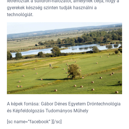
létrehozták a sulidrón-hálózatot, amelynek célja, hogy a
gyerekek készség szinten tudják használni a
technológiát.
A képek forrása: Gábor Dénes Egyetem Dróntechnológia
és Képfeldolgozás Tudományos Műhely
[sc name=”facebook” ][/sc]