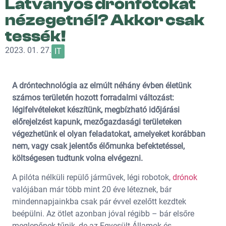
Látványos drónfotókat
nézegetnél? Akkor csak
tessék!
2023. 01. 27.
IT
A dróntechnológia az elmúlt néhány évben életünk
számos területén hozott forradalmi változást:
légifelvételeket készítünk, megbízható időjárási
előrejelzést kapunk, mezőgazdasági területeken
végezhetünk el olyan feladatokat, amelyeket korábban
nem, vagy csak jelentős élőmunka befektetéssel,
költségesen tudtunk volna elvégezni.
A pilóta nélküli repülő járművek, légi robotok,
drónok
valójában már több mint 20 éve léteznek, bár
mindennapjainkba csak pár évvel ezelőtt kezdtek
beépülni. Az ötlet azonban jóval régibb – bár elsőre
meglepőnek tűnik, de az Egyesült Államok és