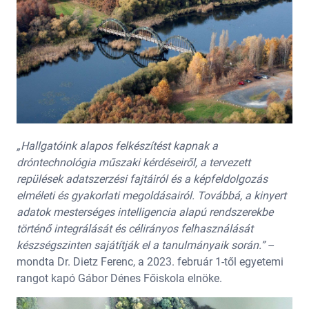
„Hallgatóink alapos felkészítést kapnak a
dróntechnológia műszaki kérdéseiről, a tervezett
repülések adatszerzési fajtáiról és a képfeldolgozás
elméleti és gyakorlati megoldásairól. Továbbá, a kinyert
adatok mesterséges intelligencia alapú rendszerekbe
történő integrálását és célirányos felhasználását
készségszinten sajátítják el a tanulmányaik során.”
–
mondta Dr. Dietz Ferenc, a 2023. február 1-től egyetemi
rangot kapó Gábor Dénes Főiskola elnöke.