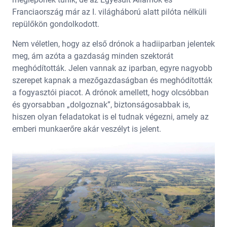
Franciaország már az I. világháború alatt pilóta nélküli
repülőkön gondolkodott.
Nem véletlen, hogy az első drónok a hadiiparban jelentek
meg, ám azóta a gazdaság minden szektorát
meghódították. Jelen vannak az iparban, egyre nagyobb
szerepet kapnak a mezőgazdaságban és meghódították
a fogyasztói piacot. A drónok amellett, hogy olcsóbban
és gyorsabban „dolgoznak”, biztonságosabbak is,
hiszen olyan feladatokat is el tudnak végezni, amely az
emberi munkaerőre akár veszélyt is jelent.