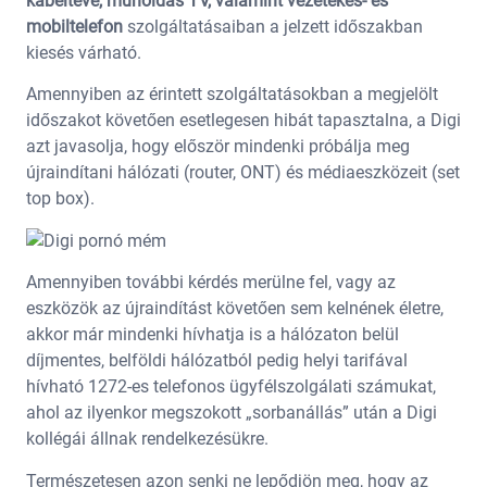
kábeltévé, műholdas TV, valamint vezetékes- és
mobiltelefon
szolgáltatásaiban a jelzett időszakban
kiesés várható.
Amennyiben az érintett szolgáltatásokban a megjelölt
időszakot követően esetlegesen hibát tapasztalna, a Digi
azt javasolja, hogy először mindenki próbálja meg
újraindítani hálózati (router, ONT) és médiaeszközeit (set
top box).
Amennyiben további kérdés merülne fel, vagy az
eszközök az újraindítást követően sem kelnének életre,
akkor már mindenki hívhatja is a hálózaton belül
díjmentes, belföldi hálózatból pedig helyi tarifával
hívható 1272-es telefonos ügyfélszolgálati számukat,
ahol az ilyenkor megszokott „sorbanállás” után a Digi
kollégái állnak rendelkezésükre.
Természetesen azon senki ne lepődjön meg, hogy az