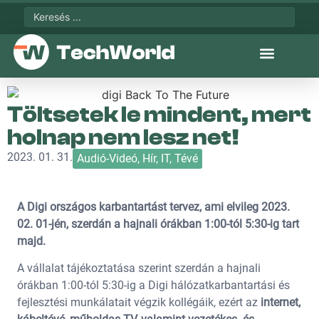
Töltsetek le mindent, mert
holnap nem lesz net!
2023. 01. 31.
Audió-Videó
,
Hír
,
IT
,
Tévé
A Digi országos karbantartást tervez, ami elvileg 2023.
02. 01-jén, szerdán a hajnali órákban 1:00-tól 5:30-ig tart
majd.
A vállalat tájékoztatása szerint szerdán a hajnali
órákban 1:00-tól 5:30-ig a Digi hálózatkarbantartási és
fejlesztési munkálatait végzik kollégáik, ezért az
internet,