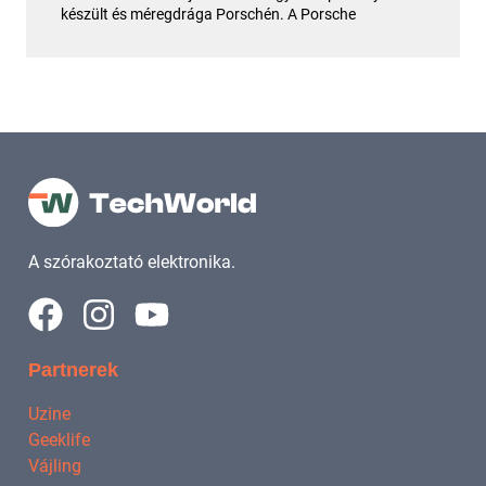
készült és méregdrága Porschén. A Porsche
A szórakoztató elektronika.
Partnerek
Uzine
Geeklife
Vájling