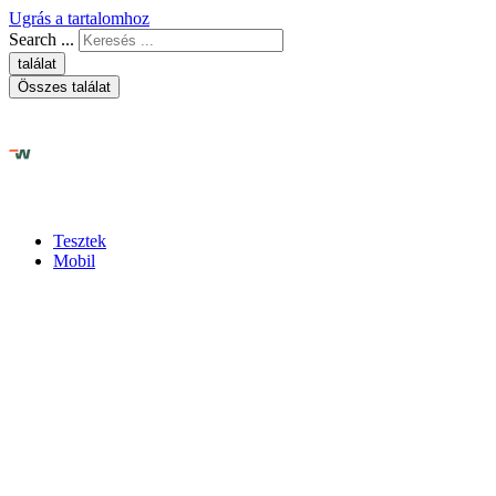
Ugrás a tartalomhoz
Search ...
találat
Összes találat
Tesztek
Mobil