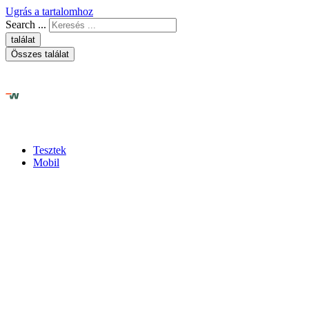
Ugrás a tartalomhoz
Search ...
találat
Összes találat
Tesztek
Mobil